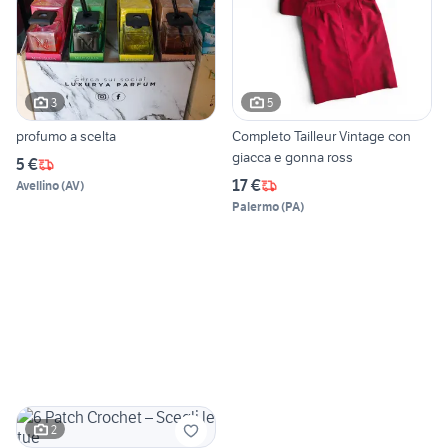
3
5
profumo a scelta
Completo Tailleur Vintage con
giacca e gonna ross
5 €
17 €
Avellino
(
AV
)
Palermo
(
PA
)
2