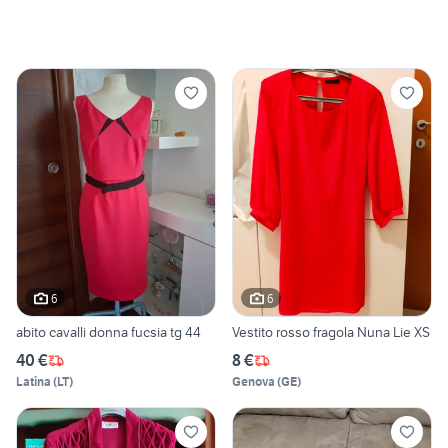
6
6
abito cavalli donna fucsia tg 44
Vestito rosso fragola Nuna Lie XS
40 €
8 €
Latina
(
LT
)
Genova
(
GE
)