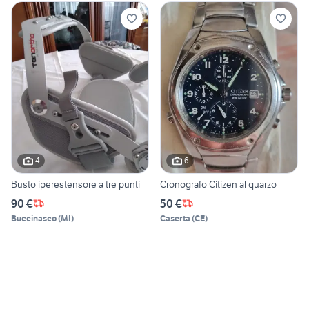
4
6
Busto iperestensore a tre punti
Cronografo Citizen al quarzo
90 €
50 €
Buccinasco
(
MI
)
Caserta
(
CE
)