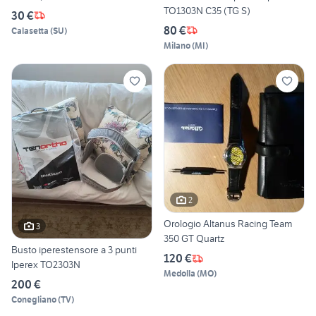
TO1303N C35 (TG S)
30 €
80 €
Calasetta
(
SU
)
Milano
(
MI
)
2
Orologio Altanus Racing Team
3
350 GT Quartz
Busto iperestensore a 3 punti
120 €
Iperex TO2303N
Medolla
(
MO
)
200 €
Conegliano
(
TV
)