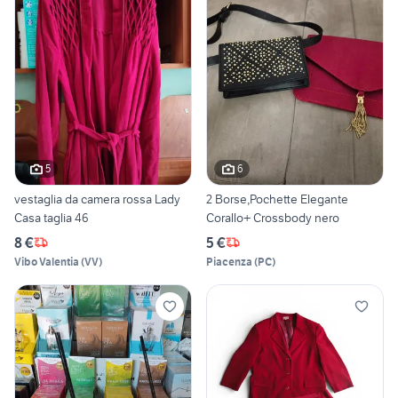
5
6
vestaglia da camera rossa Lady
2 Borse,Pochette Elegante
Casa taglia 46
Corallo+ Crossbody nero
8 €
5 €
Vibo Valentia
(
VV
)
Piacenza
(
PC
)