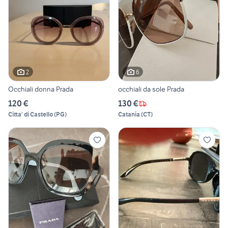
2
6
Occhiali donna Prada
occhiali da sole Prada
120 €
130 €
Citta' di Castello
(
PG
)
Catania
(
CT
)