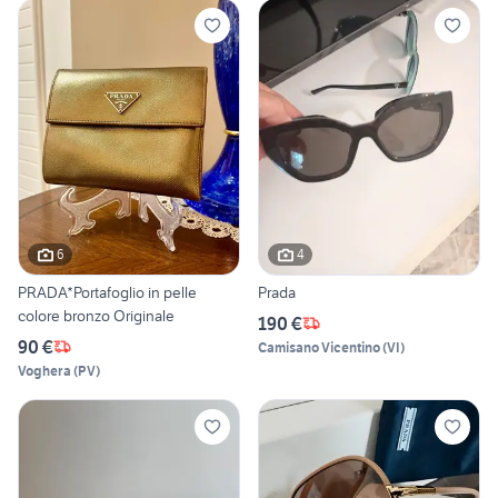
6
4
PRADA*Portafoglio in pelle
Prada
colore bronzo Originale
190 €
90 €
Camisano Vicentino
(
VI
)
Voghera
(
PV
)