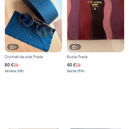
6
3
Occhiali da sole Prada
Busta Prada
80 €
40 €
Verona
(
VR
)
Sacile
(
PN
)