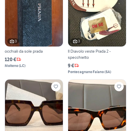
3
3
occhiali da sole prada
Il Diavolo veste Prada 2 -
specchietto
120 €
9 €
Molteno
(
LC
)
Pontecagnano Faiano
(
SA
)