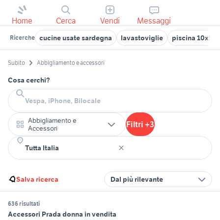
Home
Cerca
Vendi
Messaggi
cucine usate sardegna
lavastoviglie
piscina 10x5
Ricerche
Subito
Abbigliamento e accessori
Cosa cerchi?
Abbigliamento e
Filtri +3
Accessori
Salva ricerca
Dal più rilevante
636 risultati
Accessori Prada donna in vendita