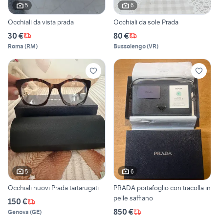
5
6
Occhiali da vista prada
Occhiali da sole Prada
30 €
80 €
Roma
(
RM
)
Bussolengo
(
VR
)
5
6
Occhiali nuovi Prada tartarugati
PRADA portafoglio con tracolla in
pelle saffiano
150 €
850 €
Genova
(
GE
)