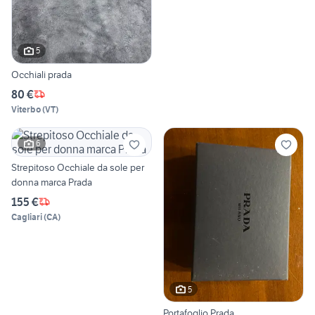
5
Occhiali prada
80 €
Viterbo
(
VT
)
6
Strepitoso Occhiale da sole per
donna marca Prada
155 €
Cagliari
(
CA
)
5
Portafoglio Prada