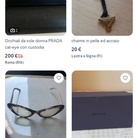
2
Occhiali da sole donna PRADA
charms in pelle ed acciaio
cat-eye con custodia
20 €
200 €
Lastra a Signa
(
FI
)
Roma
(
RM
)