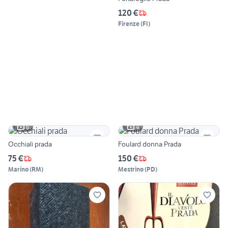
120 €
Firenze
(
FI
)
6
4
Occhiali prada
Foulard donna Prada
75 €
150 €
Marino
(
RM
)
Mestrino
(
PD
)