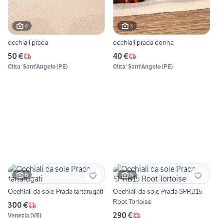
4
3
occhiali prada
occhiali prada donna
50 €
40 €
Citta' Sant'Angelo
(
PE
)
Citta' Sant'Angelo
(
PE
)
6
6
Occhiali da sole Prada tartarugati
Occhiali da sole Prada SPRB15
Root Tortoise
300 €
290 €
Venezia
(
VE
)