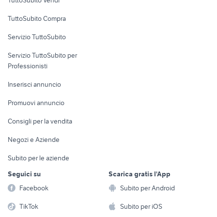
TuttoSubito Vendi
Uffici e Locali
TuttoSubito Compra
commerciali
Servizio TuttoSubito
elettronica
per la casa e la
sports e hobby
Servizio TuttoSubito per
persona
Informatica
Animali
Professionisti
Arredamento e
Console e
Accessori per
Casalinghi
Inserisci annuncio
Videogiochi
animali
Elettrodomestici
Promuovi annuncio
Audio/Video
Musica e Film
Giardino e Fai da te
Consigli per la vendita
Fotografia
Libri e Riviste
Abbigliamento e
Negozi e Aziende
Telefonia
Strumenti Musicali
Accessori
Subito per le aziende
Sports
Tutto per i bambini
Seguici su
Scarica gratis l'App
Biciclette
Facebook
Subito per Android
Collezionismo
TikTok
Subito per iOS