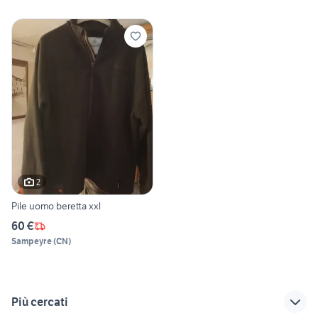
2
Pile uomo beretta xxl
60 €
Sampeyre
(
CN
)
Più cercati