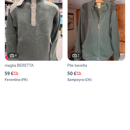
4
2
maglia BERETTA
Pile beretta
59 €
50 €
Ferentino
(
FR
)
Sampeyre
(
CN
)