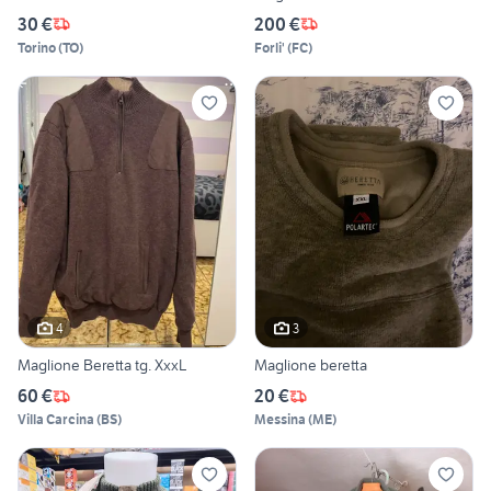
30 €
200 €
Torino
(
TO
)
Forli'
(
FC
)
4
3
Maglione Beretta tg. XxxL
Maglione beretta
60 €
20 €
Villa Carcina
(
BS
)
Messina
(
ME
)