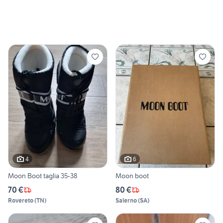
4
6
Moon Boot taglia 35-38
Moon boot
70 €
80 €
Rovereto
(
TN
)
Salerno
(
SA
)