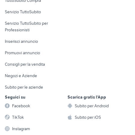
TuttoSubito Compra
commerciali
Servizio TuttoSubito
elettronica
per la casa e la
sports e hobby
Servizio TuttoSubito per
persona
Informatica
Animali
Professionisti
Arredamento e
Console e
Accessori per
Casalinghi
Inserisci annuncio
Videogiochi
animali
Elettrodomestici
Promuovi annuncio
Audio/Video
Musica e Film
Giardino e Fai da te
Consigli per la vendita
Fotografia
Libri e Riviste
Abbigliamento e
Negozi e Aziende
Telefonia
Strumenti Musicali
Accessori
Subito per le aziende
Sports
Tutto per i bambini
Seguici su
Scarica gratis l'App
Biciclette
Facebook
Subito per Android
Collezionismo
TikTok
Subito per iOS
Instagram