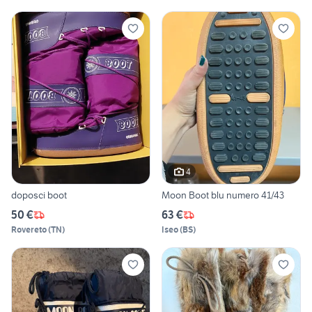
4
doposci boot
Moon Boot blu numero 41/43
50 €
63 €
Rovereto
(
TN
)
Iseo
(
BS
)