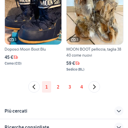
3
3
Doposci Moon Boot Blu
MOON BOOT pelliccia, taglia 38
40 come nuovi
45 €
59 €
Como
(
CO
)
Sedico
(
BL
)
1
2
3
4
Più cercati
Correlati
Richerche simili
Suggerimenti
Ricerche consigliate