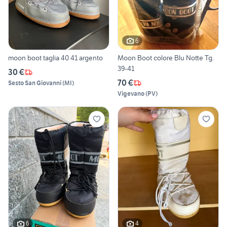
6
moon boot taglia 40 41 argento
Moon Boot colore Blu Notte Tg.
39-41
30 €
70 €
Sesto San Giovanni
(
MI
)
Vigevano
(
PV
)
6
4