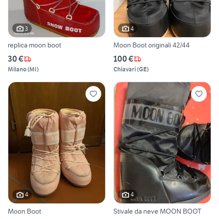
3
4
replica moon boot
Moon Boot originali 42/44
30 €
100 €
Milano
(
MI
)
Chiavari
(
GE
)
4
4
Moon Boot
Stivale da neve MOON BOOT