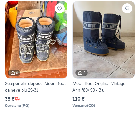
6
2
Scarponcini doposci Moon Boot
Moon Boot Originali Vintage
da neve blu 29-31
Anni '80/'90 - Blu
35 €
110 €
Corciano
(
PG
)
Veniano
(
CO
)