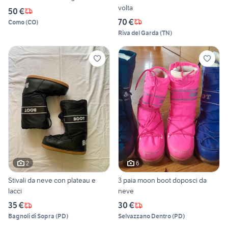
volta
50 €
70 €
Como
(
CO
)
Riva del Garda
(
TN
)
2
6
Stivali da neve con plateau e
3 paia moon boot doposci da
lacci
neve
35 €
30 €
Bagnoli di Sopra
(
PD
)
Selvazzano Dentro
(
PD
)