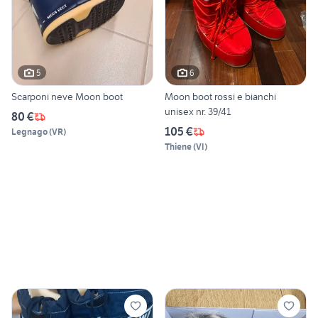
5
6
Scarponi neve Moon boot
Moon boot rossi e bianchi
unisex nr. 39/41
80 €
105 €
Legnago
(
VR
)
Thiene
(
VI
)