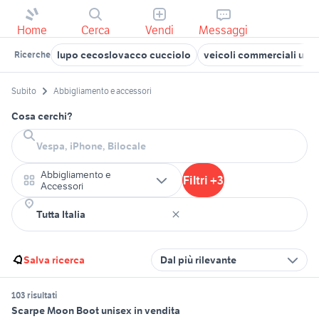
Home
Cerca
Vendi
Messaggi
lupo cecoslovacco cucciolo
veicoli commerciali usati
Ricerche
Subito
Abbigliamento e accessori
Cosa cerchi?
Abbigliamento e
Filtri +3
Accessori
Salva ricerca
Dal più rilevante
103 risultati
Scarpe Moon Boot unisex in vendita