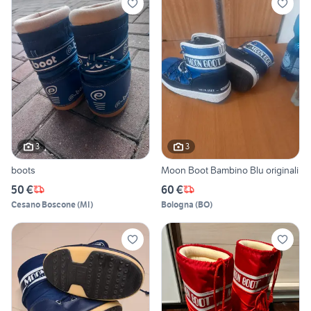
3
3
boots
Moon Boot Bambino Blu originali
50 €
60 €
Cesano Boscone
(
MI
)
Bologna
(
BO
)