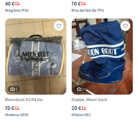
40 €
70 €
Magione
(
PG
)
Riva del Garda
(
TN
)
2
2
Moonboot 42/44 blu
Scarpe, Moon boot
70 €
20 €
Modena
(
MO
)
Milano
(
MI
)