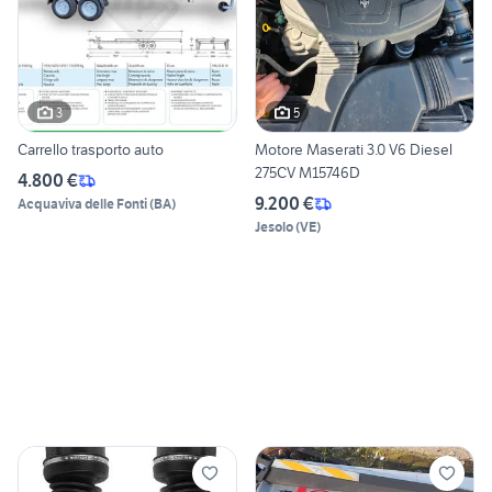
3
5
Carrello trasporto auto
Motore Maserati 3.0 V6 Diesel
275CV M15746D
4.800 €
9.200 €
Acquaviva delle Fonti
(
BA
)
Jesolo
(
VE
)