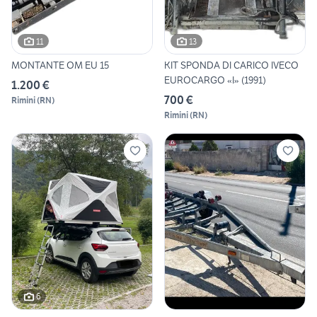
11
13
MONTANTE OM EU 15
KIT SPONDA DI CARICO IVECO
EUROCARGO «I» (1991)
1.200 €
700 €
Rimini
(
RN
)
Rimini
(
RN
)
6