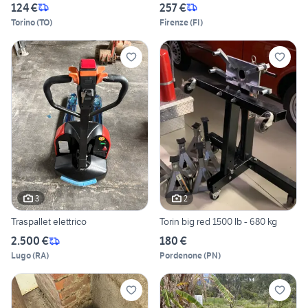
124 €
257 €
Torino
(
TO
)
Firenze
(
FI
)
3
2
Traspallet elettrico
Torin big red 1500 lb - 680 kg
2.500 €
180 €
Lugo
(
RA
)
Pordenone
(
PN
)