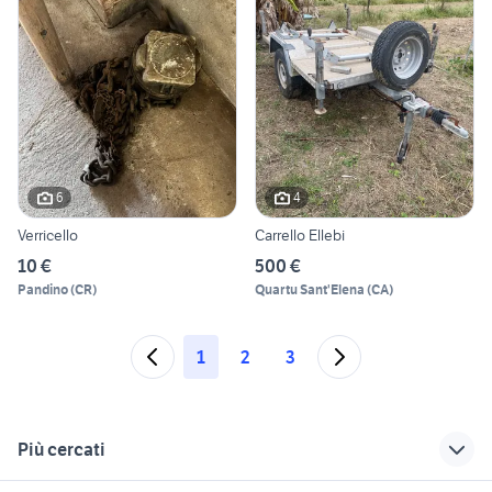
6
4
Verricello
Carrello Ellebi
10 €
500 €
Pandino
(
CR
)
Quartu Sant'Elena
(
CA
)
1
2
3
Più cercati