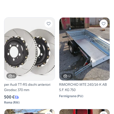
6
12
per Audi TT-RS dischi anteriori
RIMORCHIO MTE 240/14-K AB
Girodisc 370 mm
S.F. KG 750
Fermignano
(
PU
)
500 €
Roma
(
RM
)