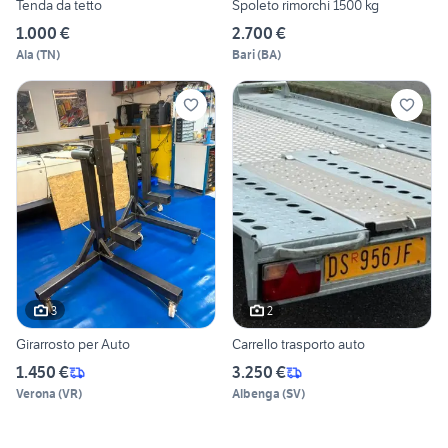
Tenda da tetto
Spoleto rimorchi 1500 kg
1.000 €
2.700 €
Ala
(
TN
)
Bari
(
BA
)
3
2
Girarrosto per Auto
Carrello trasporto auto
1.450 €
3.250 €
Verona
(
VR
)
Albenga
(
SV
)