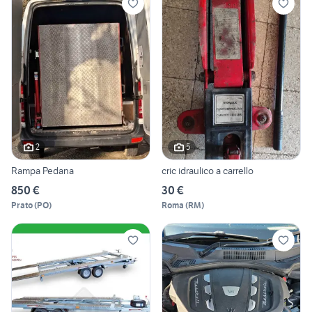
2
5
Rampa Pedana
cric idraulico a carrello
850 €
30 €
Prato
(
PO
)
Roma
(
RM
)