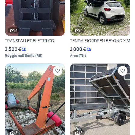
5
4
TRANSPALLET ELETTRICO
TENDA FJORDSEN BEYOND X M
2.500 €
1.000 €
Reggio nell'Emilia
(
RE
)
Arco
(
TN
)
3
3