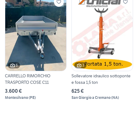
6
3
CARRELLO RIMORCHIO
Sollevatore idraulico sottoponte
TRASPORTO COSE C11
e fossa 1,5 ton
3.600 €
625 €
Montesilvano
(
PE
)
San Giorgio a Cremano
(
NA
)