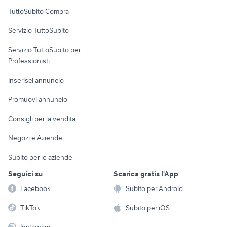
Uffici e Locali
TuttoSubito Compra
commerciali
Servizio TuttoSubito
elettronica
per la casa e la
sports e hobby
Servizio TuttoSubito per
persona
Informatica
Animali
Professionisti
Arredamento e
Console e
Accessori per
Casalinghi
Inserisci annuncio
Videogiochi
animali
Elettrodomestici
Promuovi annuncio
Audio/Video
Musica e Film
Giardino e Fai da te
Consigli per la vendita
Fotografia
Libri e Riviste
Abbigliamento e
Negozi e Aziende
Telefonia
Strumenti Musicali
Accessori
Subito per le aziende
Sports
Tutto per i bambini
Seguici su
Scarica gratis l'App
Biciclette
Facebook
Subito per Android
Collezionismo
TikTok
Subito per iOS
Instagram