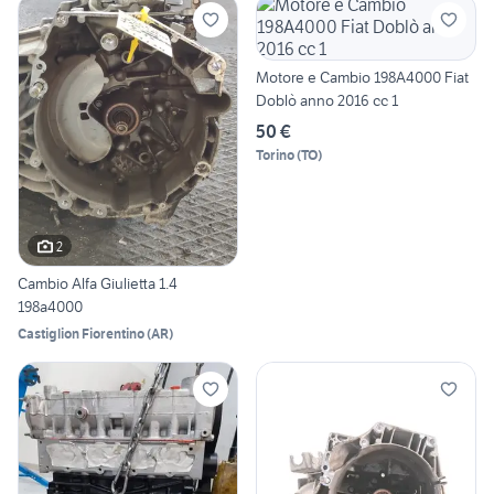
Motore e Cambio 198A4000 Fiat
Doblò anno 2016 cc 1
50 €
Torino
(
TO
)
2
Cambio Alfa Giulietta 1.4
198a4000
Castiglion Fiorentino
(
AR
)