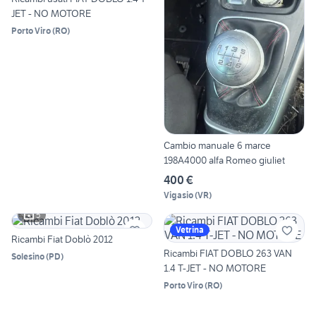
JET - NO MOTORE
Porto Viro
(
RO
)
Cambio manuale 6 marce
198A4000 alfa Romeo giuliet
400 €
Vigasio
(
VR
)
5
Vetrina
Ricambi Fiat Doblò 2012
Ricambi FIAT DOBLO 263 VAN
Solesino
(
PD
)
1.4 T-JET - NO MOTORE
Porto Viro
(
RO
)