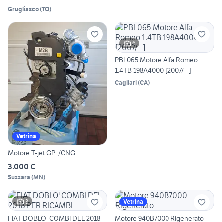
Grugliasco
(
TO
)
6
PBL065 Motore Alfa Romeo
1.4TB 198A4000 [2007/--]
Cagliari
(
CA
)
Vetrina
Motore T-jet GPL/CNG
3.000 €
Suzzara
(
MN
)
3
Vetrina
FIAT DOBLO' COMBI DEL 2018
Motore 940B7000 Rigenerato