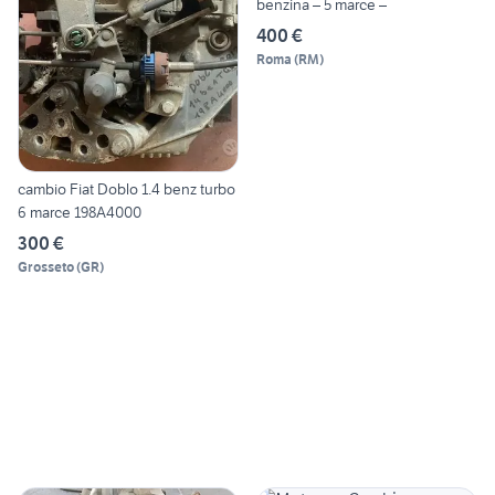
benzina – 5 marce –
400 €
Roma
(
RM
)
cambio Fiat Doblo 1.4 benz turbo
6 marce 198A4000
300 €
Grosseto
(
GR
)