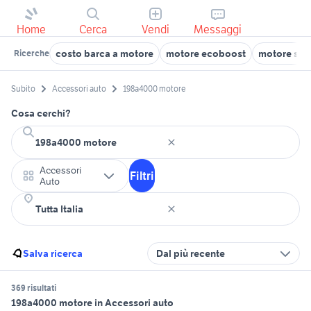
Home
Cerca
Vendi
Messaggi
costo barca a motore
motore ecoboost
motore sup
Ricerche
Subito
Accessori auto
198a4000 motore
Cosa cerchi?
Accessori
Filtri
Auto
Salva ricerca
Dal più recente
369 risultati
198a4000 motore in Accessori auto