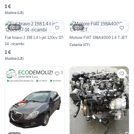
1 €
Matino
(
LE
)
10
4
Fiat bravo 2 198 1.4 t-jet 120cv 07-
Motore FIAT 198A4000 1.4 T-JET
14 -ricambi
Catania
(
CT
)
1 €
Matino
(
LE
)