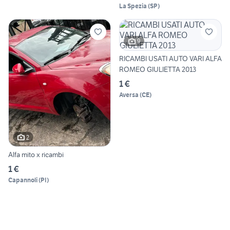
La Spezia
(
SP
)
9
RICAMBI USATI AUTO VARI ALFA
ROMEO GIULIETTA 2013
1 €
Aversa
(
CE
)
2
Alfa mito x ricambi
1 €
Capannoli
(
PI
)