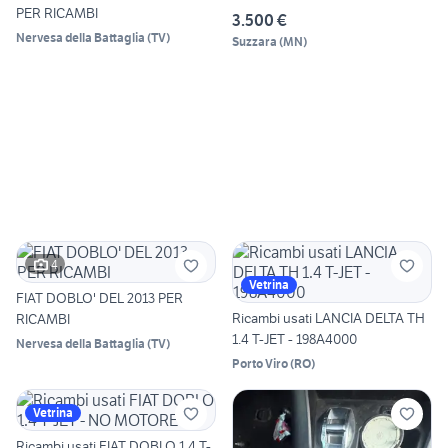
PER RICAMBI
3.500 €
Nervesa della Battaglia
(
TV
)
Suzzara
(
MN
)
4
Vetrina
FIAT DOBLO' DEL 2013 PER
Ricambi usati LANCIA DELTA TH
RICAMBI
1.4 T-JET - 198A4000
Nervesa della Battaglia
(
TV
)
Porto Viro
(
RO
)
Vetrina
Ricambi usati FIAT DOBLO 1.4 T-