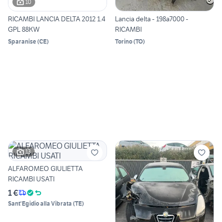
10
RICAMBI LANCIA DELTA 2012 1.4
Lancia delta - 198a7000 -
GPL 88KW
RICAMBI
Sparanise
(
CE
)
Torino
(
TO
)
13
ALFAROMEO GIULIETTA
RICAMBI USATI
1 €
Sant'Egidio alla Vibrata
(
TE
)