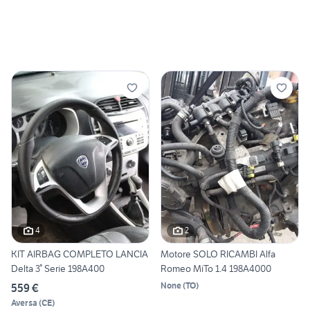
4
2
KIT AIRBAG COMPLETO LANCIA
Motore SOLO RICAMBI Alfa
Delta 3° Serie 198A400
Romeo MiTo 1.4 198A4000
None
(
TO
)
559 €
Aversa
(
CE
)