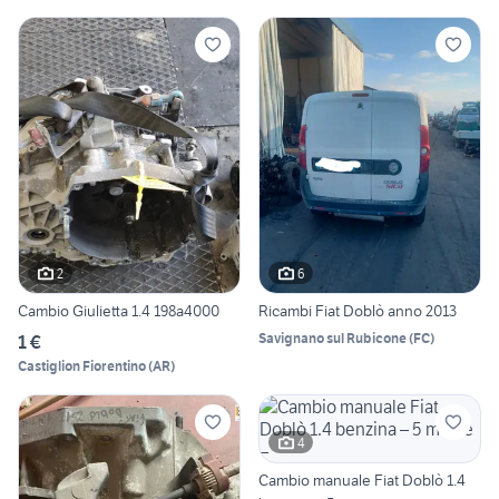
2
6
Cambio Giulietta 1.4 198a4000
Ricambi Fiat Doblò anno 2013
Savignano sul Rubicone
(
FC
)
1 €
Castiglion Fiorentino
(
AR
)
4
Cambio manuale Fiat Doblò 1.4