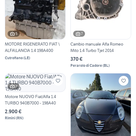
5
7
MOTORE RIGENERATO FIAT \
Cambio manuale Alfa Romeo
ALFA\LANCIA 1.4 198A400
Mito 1.4 Turbo Tjet 2014
Cutrofiano
(
LE
)
370 €
Perarolo di Cadore
(
BL
)
7
Motore NUOVO Fiat/Alfa 1.4
TURBO 940B7000 - 198A40
2.900 €
Rimini
(
RN
)