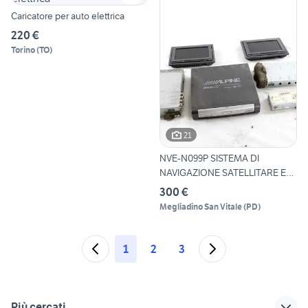
Caricatore per auto elettrica
220 €
Torino
(
TO
)
21
NVE-N099P SISTEMA DI
NAVIGAZIONE SATELLITARE E
MUL
300 €
Megliadino San Vitale
(
PD
)
1
2
3
Più cercati