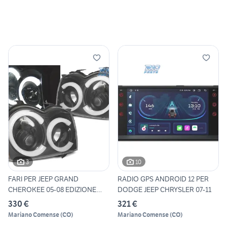
3
10
FARI PER JEEP GRAND
RADIO GPS ANDROID 12 PER
CHEROKEE 05-08 EDIZIONE
DODGE JEEP CHRYSLER 07-11
NERA
330 €
321 €
Mariano Comense
(
CO
)
Mariano Comense
(
CO
)