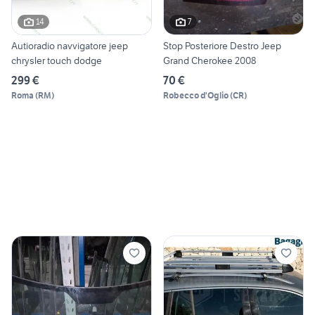
14
7
Autioradio navvigatore jeep
Stop Posteriore Destro Jeep
chrysler touch dodge
Grand Cherokee 2008
299 €
70 €
Roma
(
RM
)
Robecco d'Oglio
(
CR
)