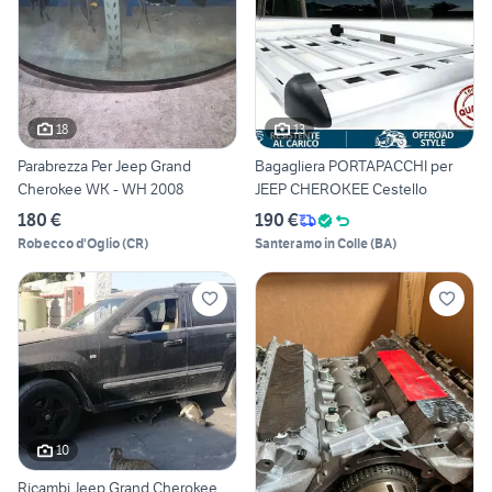
18
13
Parabrezza Per Jeep Grand
Bagagliera PORTAPACCHI per
Cherokee WK - WH 2008
JEEP CHEROKEE Cestello
180 €
190 €
Robecco d'Oglio
(
CR
)
Santeramo in Colle
(
BA
)
10
Ricambi Jeep Grand Cherokee