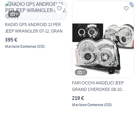
9
RADIO GPS ANDROID 13 PER
JEEP WRANGLER 07-12, GRAN
395 €
Mariano Comense
(
CO
)
2
FARI OCCHI ANGELICI JEEP
GRAND CHEROKEE 08-10
CROM
219 €
Mariano Comense
(
CO
)