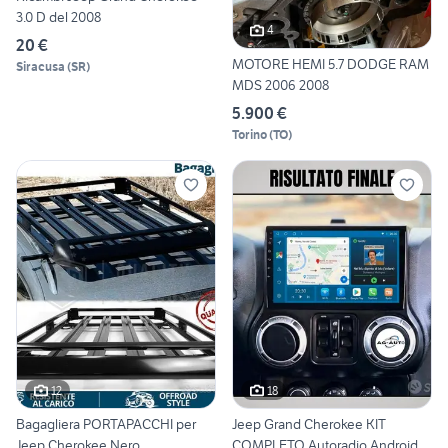
3.0 D del 2008
4
20 €
MOTORE HEMI 5.7 DODGE RAM
Siracusa
(
SR
)
MDS 2006 2008
5.900 €
Torino
(
TO
)
12
18
Bagagliera PORTAPACCHI per
Jeep Grand Cherokee KIT
Jeep Cherokee Nero
COMPLETO Autoradio Android