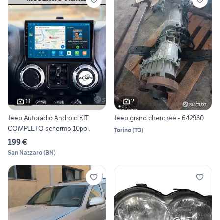
13
2
Jeep Autoradio Android KIT
Jeep grand cherokee - 642980
COMPLETO schermo 10pol.
Torino
(
TO
)
199 €
San Nazzaro
(
BN
)