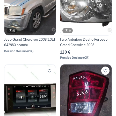
5
9
Jeep Grand Cherokee 2008 3.0td
Faro Anteriore Destro Per Jeep
642980 ricambi
Grand Cherokee 2008
Persico Dosimo
(
CR
)
120 €
Persico Dosimo
(
CR
)