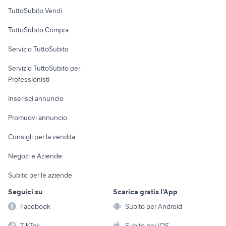
Case vacanza
TuttoSubito Vendi
Uffici e Locali
TuttoSubito Compra
commerciali
Servizio TuttoSubito
elettronica
per la casa e la
sports e hobby
Servizio TuttoSubito per
persona
Informatica
Animali
Professionisti
Arredamento e
Console e
Accessori per
Casalinghi
Inserisci annuncio
Videogiochi
animali
Elettrodomestici
Promuovi annuncio
Audio/Video
Musica e Film
Giardino e Fai da te
Consigli per la vendita
Fotografia
Libri e Riviste
Abbigliamento e
Negozi e Aziende
Telefonia
Strumenti Musicali
Accessori
Subito per le aziende
Sports
Tutto per i bambini
Seguici su
Scarica gratis l'App
Biciclette
Facebook
Subito per Android
Collezionismo
TikTok
Subito per iOS