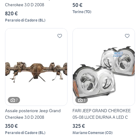
50 €
Cherokee 3.0 D 2008
Torino
(
TO
)
820 €
Perarolo di Cadore
(
BL
)
7
3
Assale posteriore Jeep Grand
FARI JEEP GRAND CHEROKEE
Cherokee 3.0 D 2008
05-08 LUCE DIURNA A LED C
350 €
325 €
Perarolo di Cadore
(
BL
)
Mariano Comense
(
CO
)