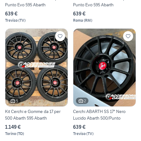
Punto Evo 595 Abarth
Punto Evo 595 Abarth
639 €
639 €
Treviso
(
TV
)
Roma
(
RM
)
5
2
Kit Cerchi e Gomme da 17 per
Cerchi ABARTH SS 17" Nero
500 Abarth 595 Abarth
Lucido Abarth 500/Punto
1.149 €
639 €
Torino
(
TO
)
Treviso
(
TV
)