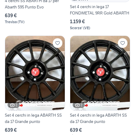
4 cerchi SS ABARTH da 17 per
Set 4 cerchi in lega 17
Abarth 595 Punto Evo
FONDMETAL 9RR Gold ABARTH
639 €
1.159 €
Treviso
(
TV
)
Scorze'
(
VE
)
2
2
Set 4 cerchi in lega ABARTH SS
Set 4 cerchi in lega ABARTH SS
da 17 Grande punto
da 17 Grande punto
639 €
639 €