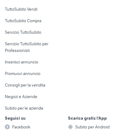
Case vacanza
TuttoSubito Vendi
Uffici e Locali
TuttoSubito Compra
commerciali
Servizio TuttoSubito
elettronica
per la casa e la
sports e hobby
Servizio TuttoSubito per
persona
Informatica
Animali
Professionisti
Arredamento e
Console e
Accessori per
Casalinghi
Inserisci annuncio
Videogiochi
animali
Elettrodomestici
Promuovi annuncio
Audio/Video
Musica e Film
Giardino e Fai da te
Consigli per la vendita
Fotografia
Libri e Riviste
Abbigliamento e
Negozi e Aziende
Telefonia
Strumenti Musicali
Accessori
Subito per le aziende
Sports
Tutto per i bambini
Seguici su
Scarica gratis l'App
Biciclette
Facebook
Subito per Android
Collezionismo