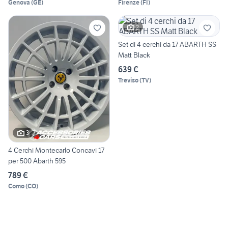
Genova
(
GE
)
Firenze
(
FI
)
2
Set di 4 cerchi da 17 ABARTH SS
Matt Black
639 €
Treviso
(
TV
)
3
4 Cerchi Montecarlo Concavi 17
per 500 Abarth 595
789 €
Como
(
CO
)