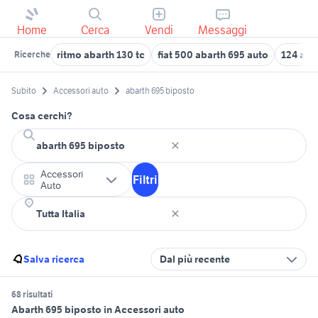
Home
Cerca
Vendi
Messaggi
ritmo abarth 130 tc
fiat 500 abarth 695 auto
124 aba
Ricerche
Subito
Accessori auto
abarth 695 biposto
Cosa cerchi?
Accessori
Filtri
Auto
Salva ricerca
Dal più recente
68 risultati
Abarth 695 biposto in Accessori auto