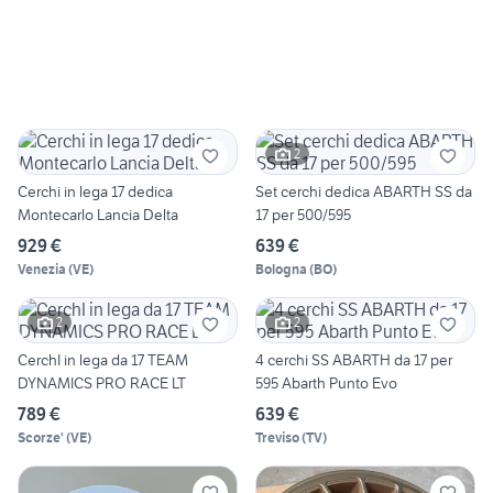
2
Cerchi in lega 17 dedica
Set cerchi dedica ABARTH SS da
Montecarlo Lancia Delta
17 per 500/595
929 €
639 €
Venezia
(
VE
)
Bologna
(
BO
)
2
2
CerchI in lega da 17 TEAM
4 cerchi SS ABARTH da 17 per
DYNAMICS PRO RACE LT
595 Abarth Punto Evo
789 €
639 €
Scorze'
(
VE
)
Treviso
(
TV
)