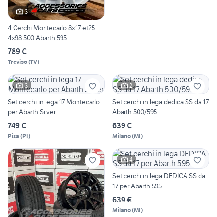
3
4 Cerchi Montecarlo 8x17 et25
4x98 500 Abarth 595
789 €
Treviso
(
TV
)
3
2
Set cerchi in lega 17 Montecarlo
Set cerchi in lega dedica SS da 17
per Abarth Silver
Abarth 500/595
749 €
639 €
Pisa
(
PI
)
Milano
(
MI
)
4
Set cerchi in lega DEDICA SS da
17 per Abarth 595
639 €
Milano
(
MI
)