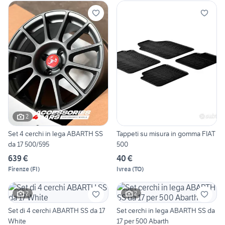
2
Set 4 cerchi in lega ABARTH SS
Tappeti su misura in gomma FIAT
da 17 500/595
500
639 €
40 €
Firenze
(
FI
)
Ivrea
(
TO
)
2
2
Set di 4 cerchi ABARTH SS da 17
Set cerchi in lega ABARTH SS da
White
17 per 500 Abarth