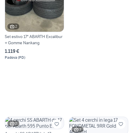
2
Set estivo 17" ABARTH Excalibur
+ Gomme Nankang
1.119 €
Padova
(
PD
)
2
3