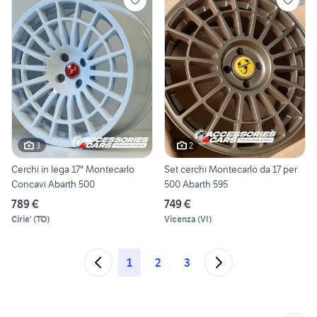
3
2
Cerchi in lega 17" Montecarlo
Set cerchi Montecarlo da 17 per
Concavi Abarth 500
500 Abarth 595
789 €
749 €
Cirie'
(
TO
)
Vicenza
(
VI
)
1
2
3