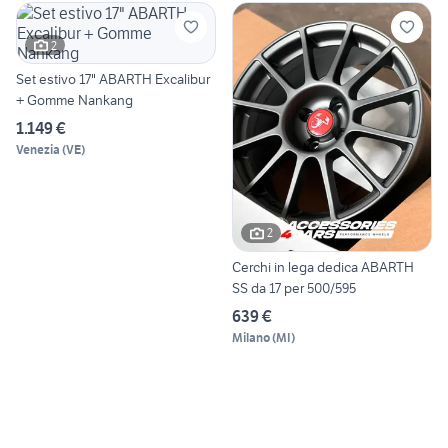
2
Set estivo 17" ABARTH Excalibur
+ Gomme Nankang
1.149 €
Venezia
(
VE
)
2
Cerchi in lega dedica ABARTH
SS da 17 per 500/595
639 €
Milano
(
MI
)