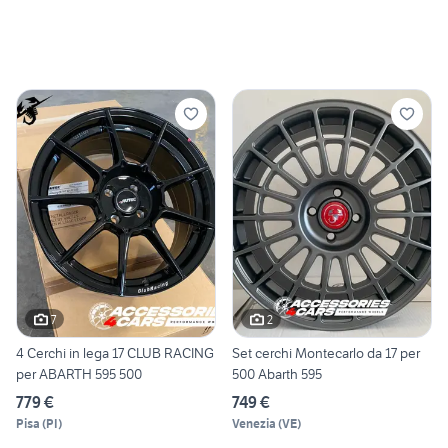
7
2
4 Cerchi in lega 17 CLUB RACING
Set cerchi Montecarlo da 17 per
per ABARTH 595 500
500 Abarth 595
779 €
749 €
Pisa
(
PI
)
Venezia
(
VE
)