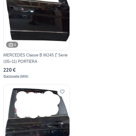
4
MERCEDES Classe B W245 1° Serie
(05>11) PORTIERA
220 €
Gazzuolo
(
MN
)