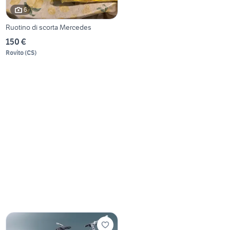
6
Ruotino di scorta Mercedes
150 €
Rovito
(
CS
)