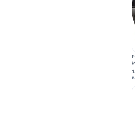
P
M
1
B