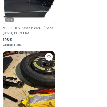
6
MERCEDES Classe B W245 1° Serie
(05>11) PORTIERA
198 €
Gazzuolo
(
MN
)