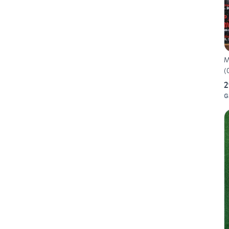
M
(
2
G