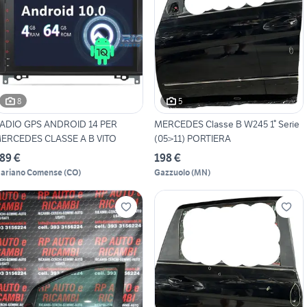
8
5
ADIO GPS ANDROID 14 PER
MERCEDES Classe B W245 1° Serie
ERCEDES CLASSE A B VITO
(05>11) PORTIERA
89 €
198 €
ariano Comense
(
CO
)
Gazzuolo
(
MN
)