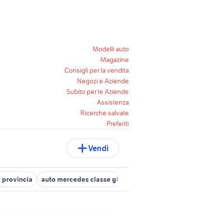
Modelli auto
Magazine
Consigli per la vendita
Negozi e Aziende
Subito per le Aziende
Assistenza
Ricerche salvate
Preferiti
Vendi
 provincia
auto mercedes classe glc Piemonte
classe audio
m