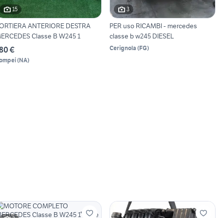
15
3
ORTIERA ANTERIORE DESTRA
PER uso RICAMBI - mercedes
ERCEDES Classe B W245 1
classe b w245 DIESEL
Cerignola
(
FG
)
80 €
ompei
(
NA
)