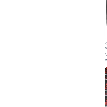
R
M
3
M