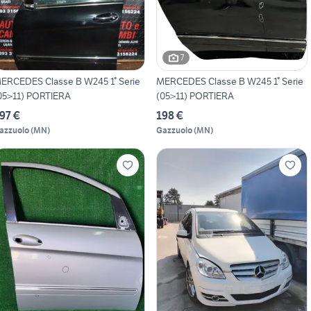
7
ERCEDES Classe B W245 1° Serie
MERCEDES Classe B W245 1° Serie
05>11) PORTIERA
(05>11) PORTIERA
97 €
198 €
azzuolo
(
MN
)
Gazzuolo
(
MN
)