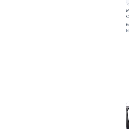
M
C
6
N