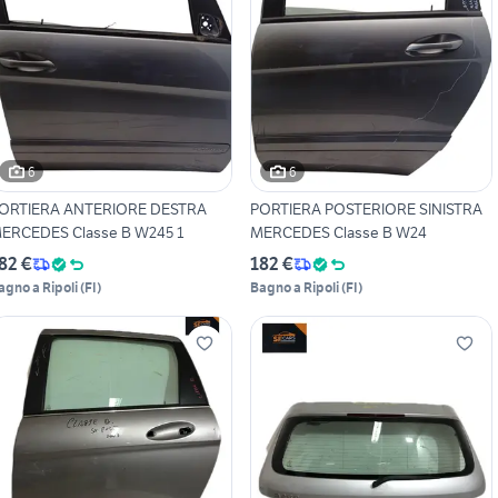
6
6
ORTIERA ANTERIORE DESTRA
PORTIERA POSTERIORE SINISTRA
ERCEDES Classe B W245 1
MERCEDES Classe B W24
82 €
182 €
agno a Ripoli
(
FI
)
Bagno a Ripoli
(
FI
)