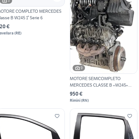
3
OTORE COMPLETO MERCEDES
lasse B W245 1° Serie 6
20 €
ovellara
(
RE
)
9
MOTORE SEMICOMPLETO
MERCEDES CLASSE B «W245»
(2009
950 €
Rimini
(
RN
)