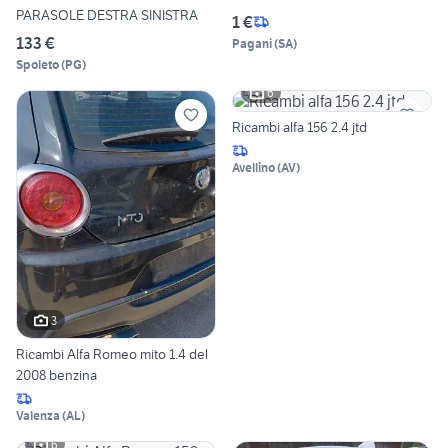
PARASOLE DESTRA SINISTRA
1 €
133 €
Pagani
(
SA
)
Spoleto
(
PG
)
6
Ricambi alfa 156 2.4 jtd
Avellino
(
AV
)
3
Ricambi Alfa Romeo mito 1.4 del
2008 benzina
Valenza
(
AL
)
6