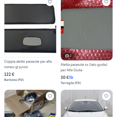
2
Coppia alette parasole per alfa
Aletta parasole sx (lato guida)
romeo gt junior
per Alfa Giulia
122 €
30 €
Barbona
(
PD
)
Torreglia
(
PD
)