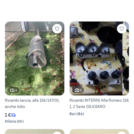
6
6
Ricambi lancia, alfa 156/147/Gt,
Ricambi INTERNI Alfa Romeo 156
anche lotto
1, 2 Serie GIUGIARO
Bari
(
BA
)
1 €
Milano
(
MI
)