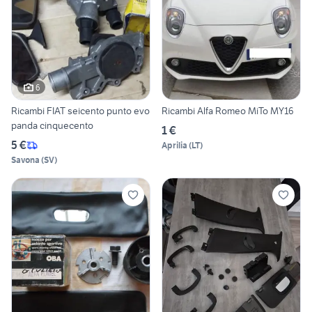
6
Ricambi FIAT seicento punto evo
Ricambi Alfa Romeo MiTo MY16
panda cinquecento
1 €
5 €
Aprilia
(
LT
)
Savona
(
SV
)