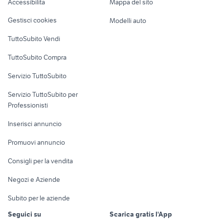
Accessibilità
Mappa del sito
Loft, mansarde e
Veicoli commerciali
altro
Gestisci cookies
Modelli auto
Case vacanza
TuttoSubito Vendi
Uffici e Locali
TuttoSubito Compra
commerciali
Servizio TuttoSubito
elettronica
per la casa e la
sports e hobby
Servizio TuttoSubito per
persona
Informatica
Animali
Professionisti
Arredamento e
Console e
Accessori per
Casalinghi
Inserisci annuncio
Videogiochi
animali
Elettrodomestici
Promuovi annuncio
Audio/Video
Musica e Film
Giardino e Fai da te
Consigli per la vendita
Fotografia
Libri e Riviste
Abbigliamento e
Negozi e Aziende
Telefonia
Strumenti Musicali
Accessori
Subito per le aziende
Sports
Tutto per i bambini
Seguici su
Scarica gratis l'App