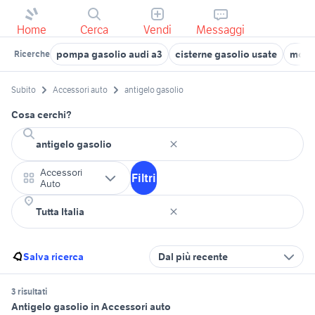
Home
Cerca
Vendi
Messaggi
pompa gasolio audi a3
cisterne gasolio usate
moto
Ricerche
Subito
Accessori auto
antigelo gasolio
Cosa cerchi?
Accessori
Filtri
Auto
Salva ricerca
Dal più recente
3 risultati
Antigelo gasolio in Accessori auto