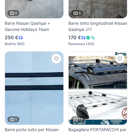
6
5
Barre Nissan Qashqai +
Barre tetto longitudinali Nissan
Gavone Holidays Team
Qashqai J11
250 €
170 €
Budrio
(
BO
)
Ravanusa
(
AG
)
5
13
Barre porta tutto per Nissan
Bagagliera PORTAPACCHI per