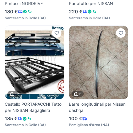
Portasci NORDRIVE
Portatutto per NISSAN
180 €
220 €
Santeramo in Colle
(
BA
)
Santeramo in Colle
(
BA
)
12
6
Cestello PORTAPACCHI Tetto
Barre longitudinali per Nissan
per NISSAN Bagagliera
qashqai
185 €
100 €
Santeramo in Colle
(
BA
)
Pomigliano d'Arco
(
NA
)