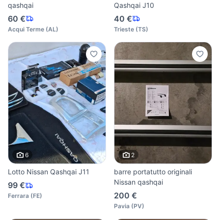
qashqai
Qashqai J10
60 €
40 €
Acqui Terme
(
AL
)
Trieste
(
TS
)
6
2
Lotto Nissan Qashqai J11
barre portatutto originali
Nissan qashqai
99 €
200 €
Ferrara
(
FE
)
Pavia
(
PV
)