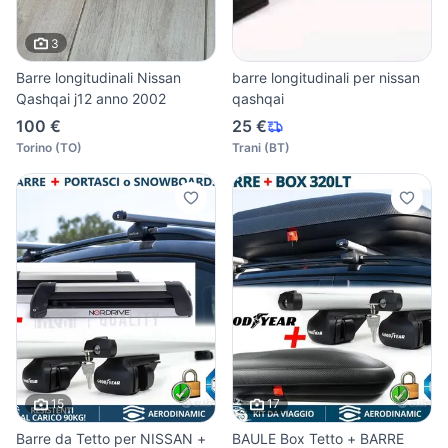
3
Barre longitudinali Nissan
barre longitudinali per nissan
Qashqai j12 anno 2002
qashqai
100 €
25 €
Torino
(
TO
)
Trani
(
BT
)
15
17
Barre da Tetto per NISSAN +
BAULE Box Tetto + BARRE