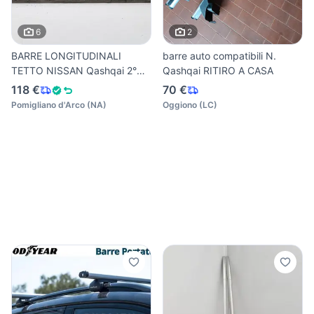
6
2
BARRE LONGITUDINALI
barre auto compatibili N.
TETTO NISSAN Qashqai 2°
Qashqai RITIRO A CASA
Serie
118 €
70 €
Pomigliano d'Arco
(
NA
)
Oggiono
(
LC
)