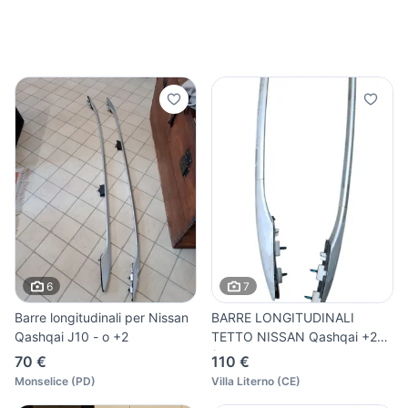
6
7
Barre longitudinali per Nissan
BARRE LONGITUDINALI
Qashqai J10 - o +2
TETTO NISSAN Qashqai +2
(08>13
70 €
110 €
Monselice
(
PD
)
Villa Literno
(
CE
)