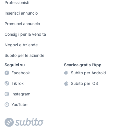
Professionisti
Informatica
Animali
Arredamento e
Inserisci annuncio
Console e
Accessori per
Casalinghi
Videogiochi
animali
Promuovi annuncio
Elettrodomestici
Audio/Video
Musica e Film
Consigli per la vendita
Giardino e Fai da
Fotografia
Libri e Riviste
te
Negozi e Aziende
Telefonia
Strumenti Musicali
Abbigliamento e
Subito per le aziende
Accessori
Sports
Seguici su
Scarica gratis l'App
Tutto per i bambini
Facebook
Subito per Android
Biciclette
TikTok
Subito per iOS
Collezionismo
Instagram
YouTube