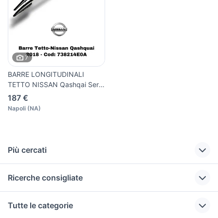
7
BARRE LONGITUDINALI
TETTO NISSAN Qashqai Serie
Sen
187 €
Napoli
(
NA
)
Più cercati
Correlati
Richerche simili
Suggerimenti
Ricerche consigliate
nissan livorno e
nissan qashqai
barre portatutto
provincia
2011
nissan qashqai
auto grandinate
auto Puglia
Tutte le categorie
nissan micra bose
nissan qashqai
auto cabrio
golf 8 usata
golf 8 gti
aziendale