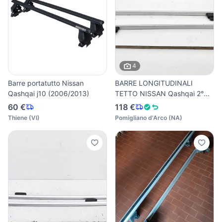
4
Barre portatutto Nissan
BARRE LONGITUDINALI
Qashqai j10 (2006/2013)
TETTO NISSAN Qashqai 2°
Serie
60 €
118 €
Thiene
(
VI
)
Pomigliano d'Arco
(
NA
)