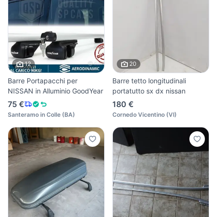
12
20
Barre Portapacchi per
Barre tetto longitudinali
NISSAN in Alluminio GoodYear
portatutto sx dx nissan
75 €
180 €
Santeramo in Colle
(
BA
)
Cornedo Vicentino
(
VI
)