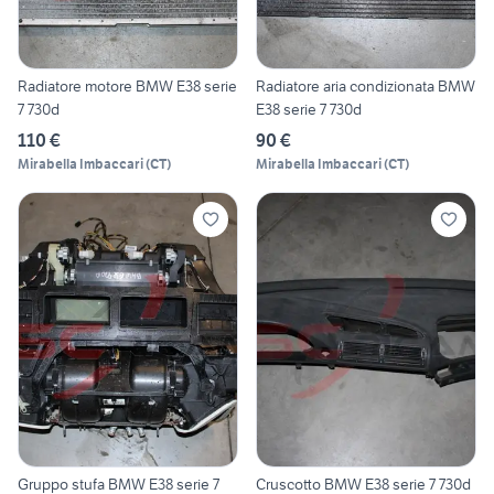
Radiatore motore BMW E38 serie
Radiatore aria condizionata BMW
7 730d
E38 serie 7 730d
110 €
90 €
Mirabella Imbaccari
(
CT
)
Mirabella Imbaccari
(
CT
)
Gruppo stufa BMW E38 serie 7
Cruscotto BMW E38 serie 7 730d