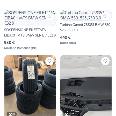
Turbina Garrett 758351 BMW 530,
SOSPENSIONE FILETTATA
525, 730 3.0
EIBACH MTS BMW SERIE 7 E32 8
440 €
930 €
Roma
(
RM
)
Mariano Comense
(
CO
)
9
3