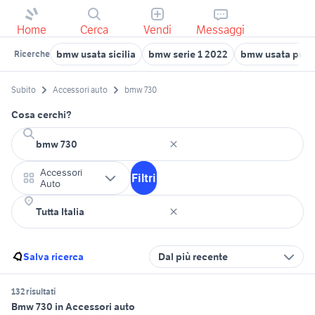
Home
Cerca
Vendi
Messaggi
bmw usata sicilia
bmw serie 1 2022
bmw usata pugl
Ricerche
Subito
Accessori auto
bmw 730
Cosa cerchi?
Accessori
Filtri
Auto
Salva ricerca
Dal più recente
132 risultati
Bmw 730 in Accessori auto