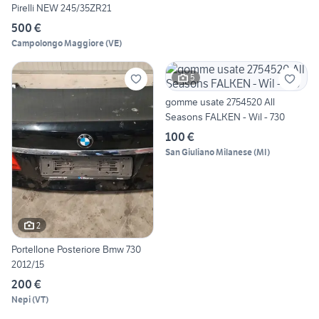
Pirelli NEW 245/35ZR21
500 €
Campolongo Maggiore
(
VE
)
5
gomme usate 2754520 All
Seasons FALKEN - Wil - 730
100 €
San Giuliano Milanese
(
MI
)
2
Portellone Posteriore Bmw 730
2012/15
200 €
Nepi
(
VT
)