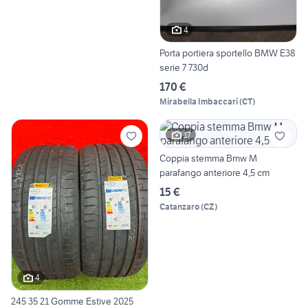
4
Porta portiera sportello BMW E38
serie 7 730d
170 €
Mirabella Imbaccari
(
CT
)
17
Coppia stemma Bmw M
parafango anteriore 4,5 cm
15 €
Catanzaro
(
CZ
)
4
245 35 21 Gomme Estive 2025