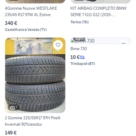
4Gomme Nuove WESTLAKE
KIT AIRBAG COMPLETO BMW
235/45 R17 97W XL Estive
SERIE 7 G11 G12 (2015-....
Torino
(
TO
)
340 €
Castelfranco Veneto
(
TV
)
5
Bmw 730
10 €
Trinitapoli
(
BT
)
7
2 Gomme 225/55R17 97H Pirelli
Invernali 90%residui
149 €