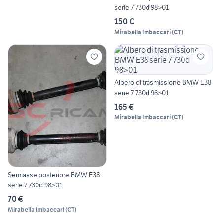
serie 7 730d 98>01
150 €
Mirabella Imbaccari
(
CT
)
Albero di trasmissione BMW E38
serie 7 730d 98>01
165 €
Mirabella Imbaccari
(
CT
)
Semiasse posteriore BMW E38
serie 7 730d 98>01
70 €
Mirabella Imbaccari
(
CT
)