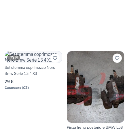
15
Set stemma coprimozzo Nero
Bmw Serie 1 3 4 X3
29 €
Catanzaro
(
CZ
)
Pinza freno posteriore BMW E38