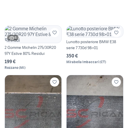
6
Lunotto posteriore BMW E38
2 Gomme Michelin 275/30R20
serie 7 730d 98>01
97Y Estive 80% Residui
350 €
199 €
Mirabella Imbaccari
(
CT
)
Rozzano
(
MI
)