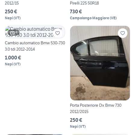
2012/15
Pirelli 225 50R18
250 €
730 €
Nepi
(
VT
)
Campolongo Maggiore
(
VE
)
4
Cambio automatico Bmw 530-730
3.0 tdi 2012-2014
1.000 €
Nepi
(
VT
)
Porta Posteriore Dx Bmw 730
2012/2015
250 €
Nepi
(
VT
)