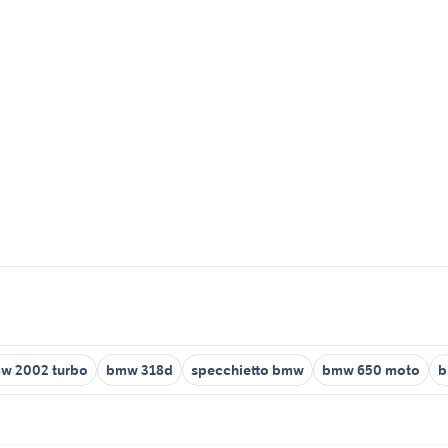
w 2002 turbo
bmw 318d
specchietto bmw
bmw 650 moto
b