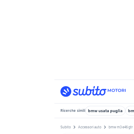
bmw usata puglia
bm
Ricerche
simili
Subito
Accessori auto
bmw m3 e46 gtr