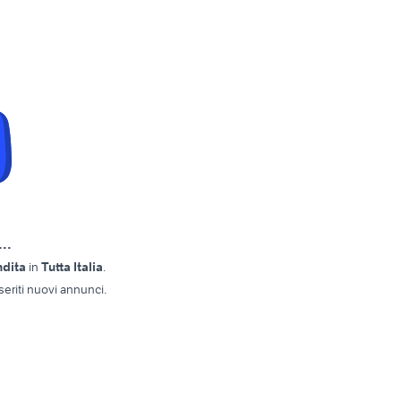
..
ndita
in
Tutta Italia
.
eriti nuovi annunci.