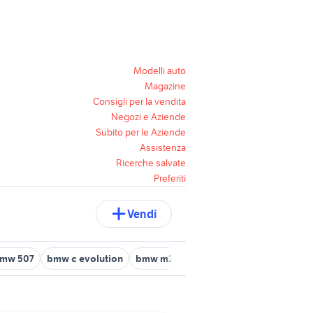
Modelli auto
Magazine
Consigli per la vendita
Negozi e Aziende
Subito per le Aziende
Assistenza
Ricerche salvate
Preferiti
Vendi
mw 507
bmw c evolution
bmw m235i
bmw 220i
bmw drift