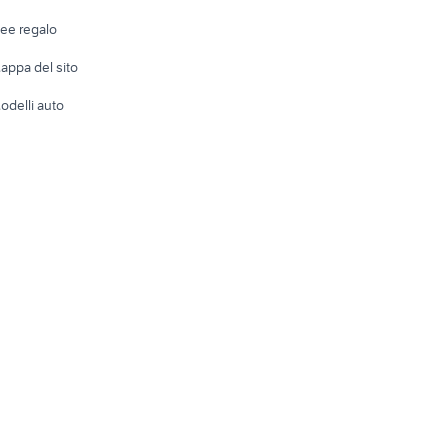
Telefonia
Abbigli
dee regalo
Accesso
e altro
appa del sito
Tutto per
odelli auto