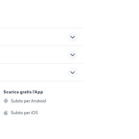
auto Puglia
renault captur usata sicilia
sports e hobby
sori
a
Scarica gratis l'App
auto renault austral Sicilia
Animali
Subito per Android
ento e
seat leon metano 2019
Accessori per animali
hi
Subito per iOS
Musica e Film
omestici
Libri e Riviste
e Fai da te