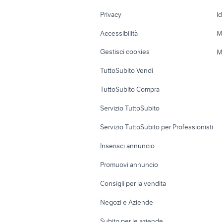
Nautica
Garage e box
Privacy
I
Caravan e Camper
Loft, mansarde 
Accessibilità
M
Veicoli commerciali
Case vacanza
Gestisci cookies
M
Uffici e Locali
TuttoSubito Vendi
commerciali
TuttoSubito Compra
Servizio TuttoSubito
Servizio TuttoSubito per Professionisti
Inserisci annuncio
Promuovi annuncio
Consigli per la vendita
Negozi e Aziende
Subito per le aziende