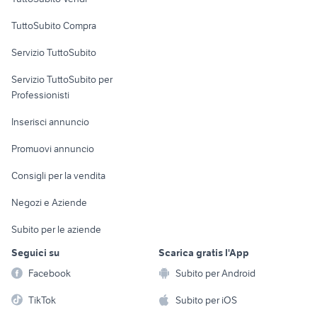
Uffici e Locali
TuttoSubito Compra
commerciali
Servizio TuttoSubito
elettronica
per la casa e la
sports e hobby
Servizio TuttoSubito per
persona
Informatica
Animali
Professionisti
Arredamento e
Console e
Accessori per
Casalinghi
Inserisci annuncio
Videogiochi
animali
Elettrodomestici
Promuovi annuncio
Audio/Video
Musica e Film
Giardino e Fai da te
Consigli per la vendita
Fotografia
Libri e Riviste
Abbigliamento e
Negozi e Aziende
Telefonia
Strumenti Musicali
Accessori
Subito per le aziende
Sports
Tutto per i bambini
Seguici su
Scarica gratis l'App
Biciclette
Facebook
Subito per Android
Collezionismo
TikTok
Subito per iOS