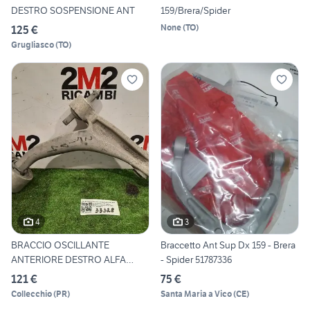
DESTRO SOSPENSIONE ANT
159/Brera/Spider
None
(
TO
)
125 €
Grugliasco
(
TO
)
4
3
BRACCIO OSCILLANTE
Braccetto Ant Sup Dx 159 - Brera
ANTERIORE DESTRO ALFA
- Spider 51787336
ROMEO 159
121 €
75 €
Collecchio
(
PR
)
Santa Maria a Vico
(
CE
)