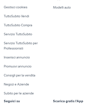
vw caravelle t5
Veicoli commerciali
moto
altro
Gestisci cookies
Modelli auto
Case vacanza
TuttoSubito Vendi
Uffici e Locali
TuttoSubito Compra
commerciali
Servizio TuttoSubito
elettronica
per la casa e la
sports e hobby
Servizio TuttoSubito per
persona
Informatica
Animali
Professionisti
Arredamento e
Console e
Accessori per
Casalinghi
Inserisci annuncio
Videogiochi
animali
Elettrodomestici
Promuovi annuncio
Audio/Video
Musica e Film
Giardino e Fai da te
Consigli per la vendita
Fotografia
Libri e Riviste
Abbigliamento e
Negozi e Aziende
Telefonia
Strumenti Musicali
Accessori
Subito per le aziende
Sports
Tutto per i bambini
Seguici su
Scarica gratis l'App
Biciclette