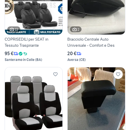
13
2
COPRISEDILI per SEAT in
Bracciolo Centrale Auto
Tessuto Traspirante
Universale - Comfort e Des
95 €
20 €
Santeramo in Colle
(
BA
)
Aversa
(
CE
)