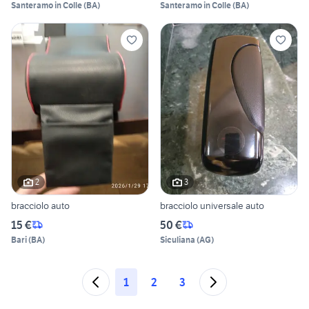
Santeramo in Colle
(
BA
)
Santeramo in Colle
(
BA
)
2
3
bracciolo auto
bracciolo universale auto
15 €
50 €
Bari
(
BA
)
Siculiana
(
AG
)
1
2
3