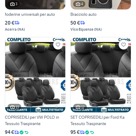
3
4
foderine universali per auto
Bracciolo auto
20 €
50 €
Acerra
(
NA
)
Vico Equense
(
NA
)
13
12
COPRISEDILI per VW POLO in
SET COPRISEDILI per Ford Ka
Tessuto Traspirante
Tessuto Traspirante
94 €
95 €