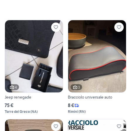
4
3
Jeep renegade
Bracciolo universale auto
75 €
8 €
Torre del Greco
(
NA
)
Rimini
(
RN
)