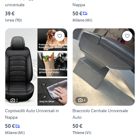
universale
Nappa
39 €
50 €
Ivrea
(
TO
)
Milano
(
MI
)
2
4
Coprisedili Auto Universali in
Bracciolo Centrale Universale
Nappa
Auto
50 €
50 €
Milano
(
MI
)
Thiene
(
VI
)