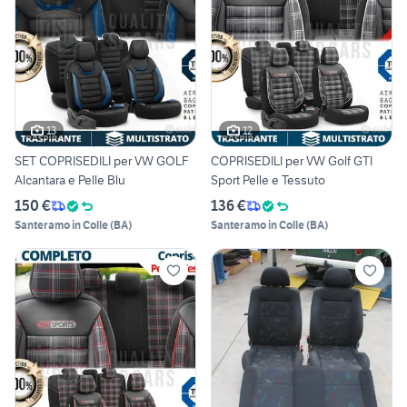
13
12
SET COPRISEDILI per VW GOLF
COPRISEDILI per VW Golf GTI
Alcantara e Pelle Blu
Sport Pelle e Tessuto
150 €
136 €
Santeramo in Colle
(
BA
)
Santeramo in Colle
(
BA
)