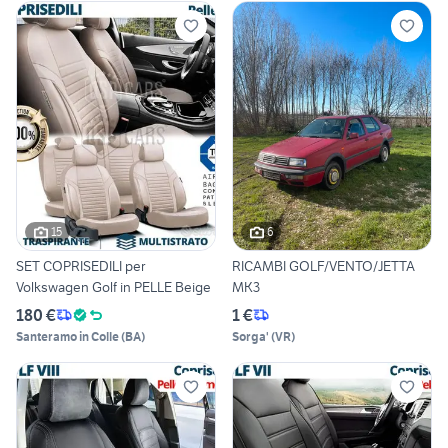
15
6
SET COPRISEDILI per
RICAMBI GOLF/VENTO/JETTA
Volkswagen Golf in PELLE Beige
MK3
180 €
1 €
Santeramo in Colle
(
BA
)
Sorga'
(
VR
)