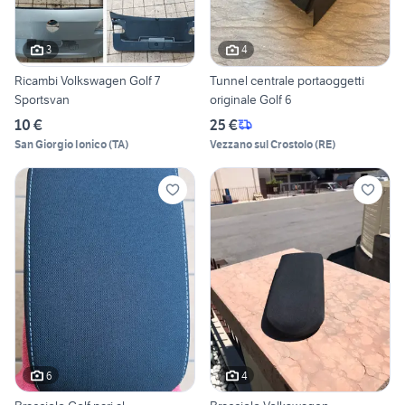
3
4
Ricambi Volkswagen Golf 7
Tunnel centrale portaoggetti
Sportsvan
originale Golf 6
10 €
25 €
San Giorgio Ionico
(
TA
)
Vezzano sul Crostolo
(
RE
)
6
4