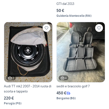
GTI dal 2013
50 €
Guidonia Montecelio
(
RM
)
2
4
Audi TT mk2 2007 - 2014 ruota di
sedili e bracciolo golf 7
scorta e tappeto
450 €
220 €
Bergamo
(
BG
)
Perugia
(
PG
)