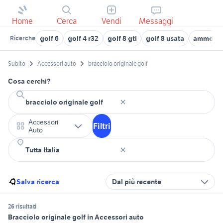
Home
Cerca
Vendi
Messaggi
golf 6
golf 4 r32
golf 8 gti
golf 8 usata
ammortizz
Ricerche
Subito
Accessori auto
bracciolo originale golf
Cosa cerchi?
Accessori
Filtri
Auto
Salva ricerca
Dal più recente
26 risultati
Bracciolo originale golf in Accessori auto