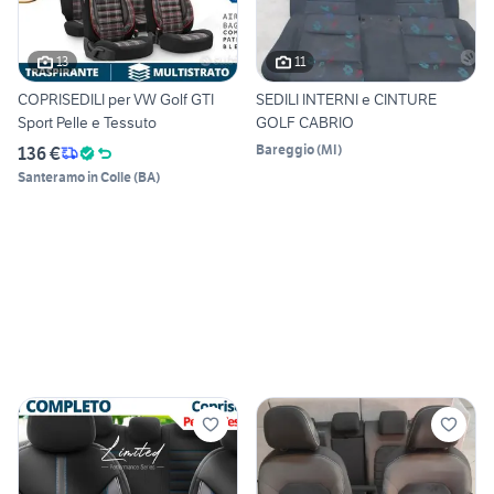
13
11
COPRISEDILI per VW Golf GTI
SEDILI INTERNI e CINTURE
Sport Pelle e Tessuto
GOLF CABRIO
Bareggio
(
MI
)
136 €
Santeramo in Colle
(
BA
)