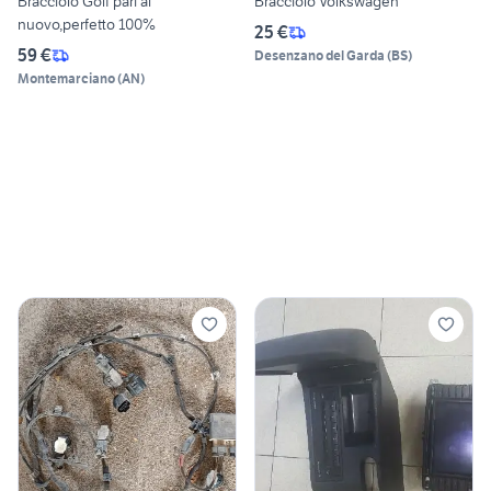
Bracciolo Golf pari al
Bracciolo Volkswagen
nuovo,perfetto 100%
25 €
59 €
Desenzano del Garda
(
BS
)
Montemarciano
(
AN
)