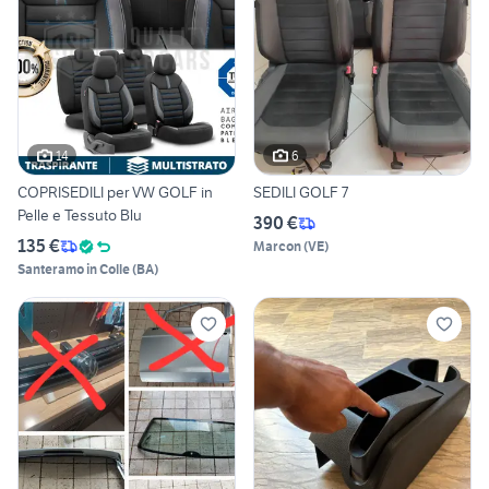
14
6
COPRISEDILI per VW GOLF in
SEDILI GOLF 7
Pelle e Tessuto Blu
390 €
135 €
Marcon
(
VE
)
Santeramo in Colle
(
BA
)