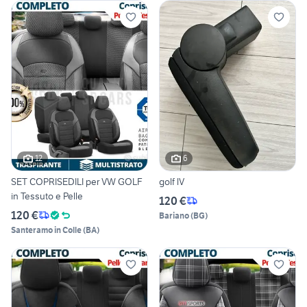
12
6
SET COPRISEDILI per VW GOLF
golf lV
in Tessuto e Pelle
120 €
120 €
Bariano
(
BG
)
Santeramo in Colle
(
BA
)