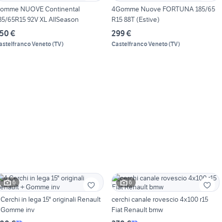
omme NUOVE Continental
4Gomme Nuove FORTUNA 185/65
85/65R15 92V XL AllSeason
R15 88T (Estive)
50 €
299 €
astelfranco Veneto
(
TV
)
Castelfranco Veneto
(
TV
)
6
6
 Cerchi in lega 15" originali Renault
cerchi canale rovescio 4x100 r15
 Gomme inv
Fiat Renault bmw