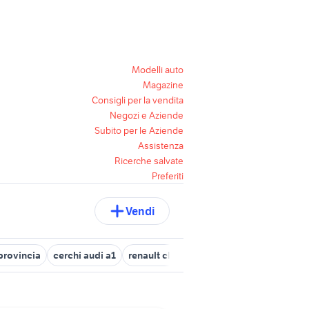
Modelli auto
Magazine
Consigli per la vendita
Negozi e Aziende
Subito per le Aziende
Assistenza
Ricerche salvate
Preferiti
Vendi
 provincia
cerchi audi a1
renault clio incidentata
cerchi clio rs