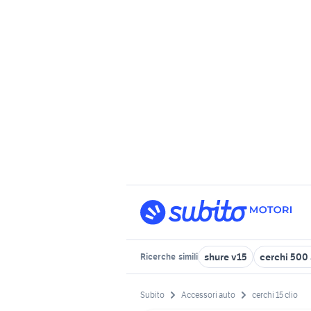
shure v15
cerchi 500 
Ricerche
simili
Subito
Accessori auto
cerchi 15 clio