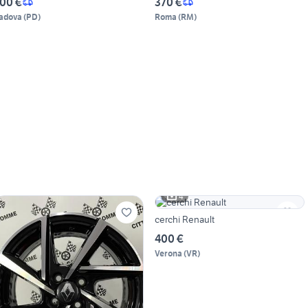
00 €
370 €
adova
(
PD
)
Roma
(
RM
)
4
cerchi Renault
400 €
Verona
(
VR
)