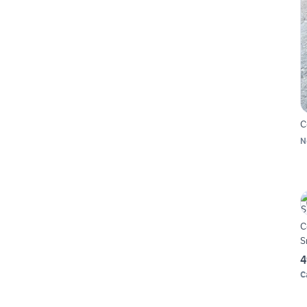
C
N
C
S
4
C