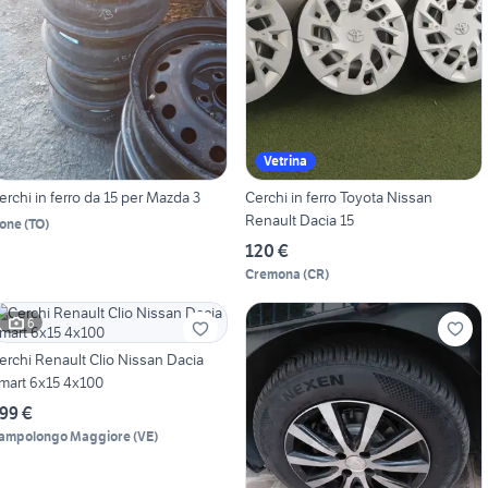
Vetrina
erchi in ferro da 15 per Mazda 3
Cerchi in ferro Toyota Nissan
Renault Dacia 15
one
(
TO
)
120 €
Cremona
(
CR
)
6
erchi Renault Clio Nissan Dacia
mart 6x15 4x100
99 €
ampolongo Maggiore
(
VE
)