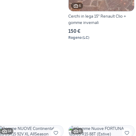
6
Cerchi in lega 15'' Renault Clio +
gomme invernali
150 €
Rogeno
(
LC
)
14
8