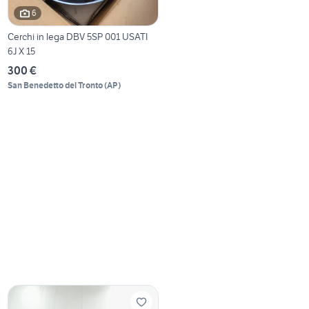
6
Cerchi in lega DBV 5SP 001 USATI
6J X 15
300 €
San Benedetto del Tronto
(
AP
)