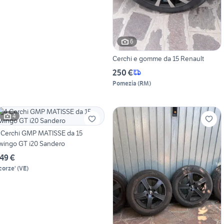
6
Cerchi e gomme da 15 Renault
250 €
Pomezia
(
RM
)
4
 Cerchi GMP MATISSE da 15
wingo GT i20 Sandero
49 €
corze'
(
VE
)