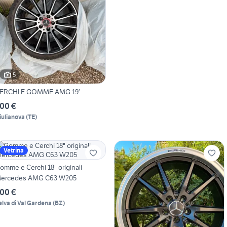
5
ERCHI E GOMME AMG 19’
00 €
iulianova
(
TE
)
Vetrina
omme e Cerchi 18" originali
ercedes AMG C63 W205
00 €
elva di Val Gardena
(
BZ
)