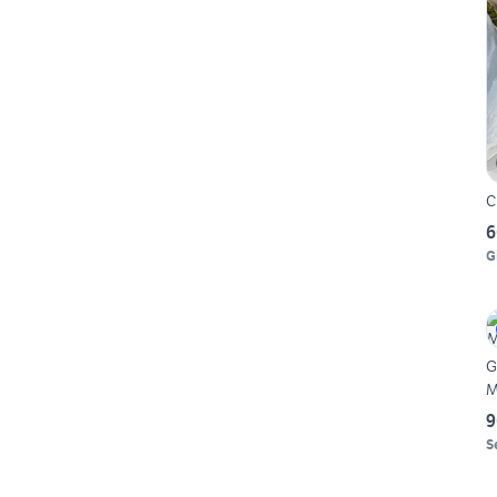
C
6
G
G
M
9
S