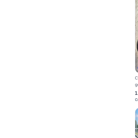
C
g
1
C