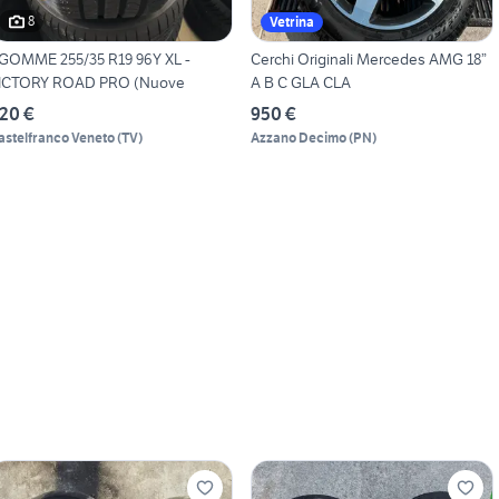
8
Vetrina
GOMME 255/35 R19 96Y XL -
Cerchi Originali Mercedes AMG 18”
ICTORY ROAD PRO (Nuove
A B C GLA CLA
20 €
950 €
astelfranco Veneto
(
TV
)
Azzano Decimo
(
PN
)