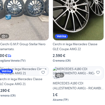
6
Vetrina
Cerchi G.M.P. Group Stellar Nero
Cerchi in lega Mercedes Classe
iamantato.
GLE Coupe AMG 22
00 €
2.590 €
ogliano Veneto
(
TV
)
Cremona
(
CR
)
Vetrina
5
erchi in lega Mercedes Classe
MERCEDES A180 CDI
LC Coupe AMG 21
(ALLESTIMENTO AMG) - RICAMBI
.190 €
USA
1 €
remona
(
CR
)
Alcamo
(
TP
)