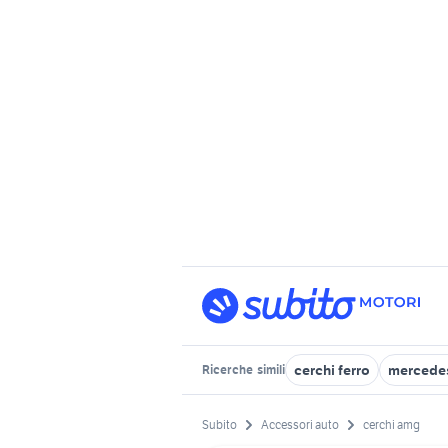
cerchi ferro
mercedes
Ricerche
simili
Subito
Accessori auto
cerchi amg