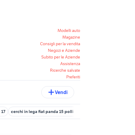
Modelli auto
Magazine
Consigli per la vendita
Negozi e Aziende
Subito per le Aziende
Assistenza
Ricerche salvate
Preferiti
Vendi
 17
cerchi in lega fiat panda 15 pollici
peugeot 2008 cerchi 18