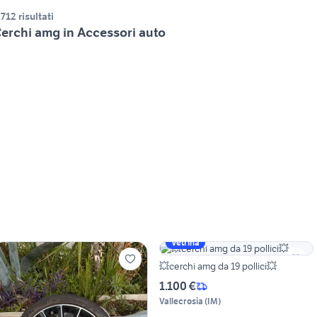
.712 risultati
erchi amg in Accessori auto
Vetrina
💥cerchi amg da 19 pollici💥
1.100 €
Vallecrosia
(
IM
)