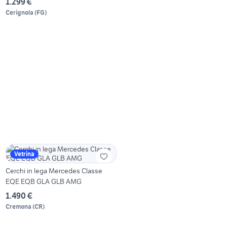
1.299 €
Cerignola
(
FG
)
Vetrina
Cerchi in lega Mercedes Classe
EQE EQB GLA GLB AMG
1.490 €
Cremona
(
CR
)