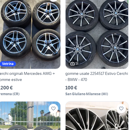
5
Vetrina
erchi originali Mercedes AMG +
gomme usate 2254517 Estivo Cerchi
omme estive
- BMW - 470
.200 €
100 €
remona
(
CR
)
San Giuliano Milanese
(
MI
)