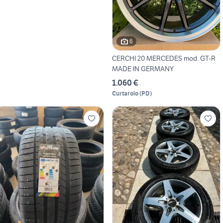
6
CERCHI 20 MERCEDES mod. GT-R
MADE IN GERMANY
1.060 €
Curtarolo
(
PD
)