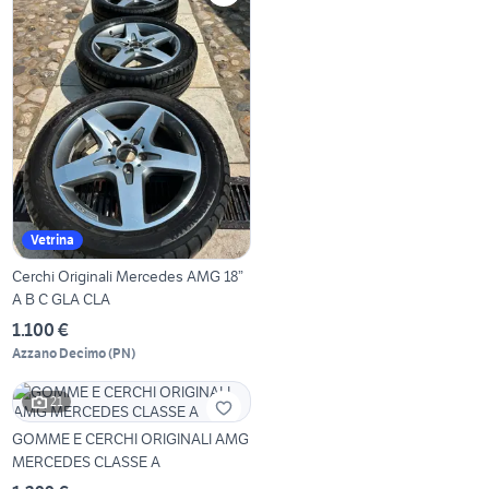
Vetrina
Cerchi Originali Mercedes AMG 18”
A B C GLA CLA
1.100 €
Azzano Decimo
(
PN
)
21
GOMME E CERCHI ORIGINALI AMG
MERCEDES CLASSE A