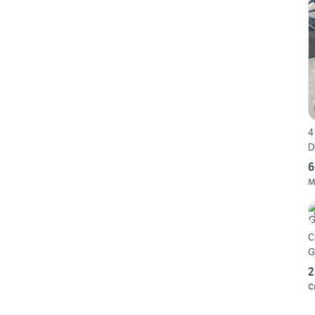
4 
D
6
M
C
G
2
C