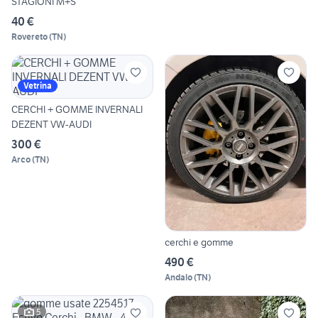
STAGIONI M+S
40 €
Rovereto
(
TN
)
Vetrina
CERCHI + GOMME INVERNALI
DEZENT VW-AUDI
300 €
Arco
(
TN
)
cerchi e gomme
490 €
Andalo
(
TN
)
5