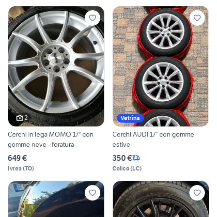
2
Vetrina
Cerchi in lega MOMO 17" con
Cerchi AUDI 17” con gomme
gomme neve - foratura
estive
649 €
350 €
Ivrea
(
TO
)
Colico
(
LC
)