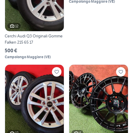
Campolongo Maggiore
(
VE
)
12
Cerchi Audi Q3 Originali Gomme
Falken 215 65 17
500 €
Campolongo Maggiore
(
VE
)
12
6