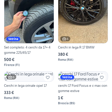
6
Vetrina
Set completo: 4 cerchi da 17+ 4
Cerchi in lega R 17 BMW
gomme 225/45/17
380 €
500 €
Roma
(
RM
)
Firenze
(
FI
)
6
Vetrina
Cerchi in lega orinale opel 17
cerchi 17 Ford Focus e c max con
gomme estive
333 €
1 €
Roma
(
RM
)
Brescia
(
BS
)