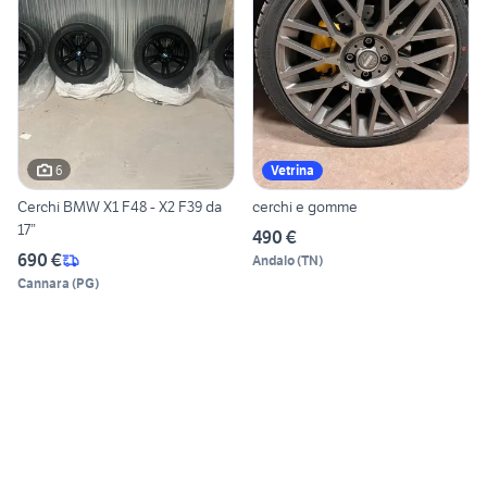
6
Vetrina
Cerchi BMW X1 F48 - X2 F39 da
cerchi e gomme
17”
490 €
690 €
Andalo
(
TN
)
Cannara
(
PG
)