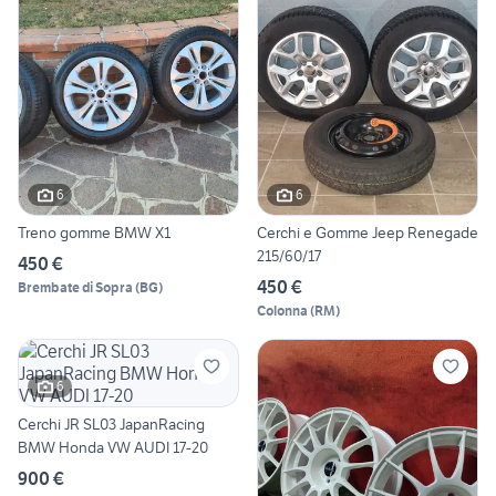
6
6
Treno gomme BMW X1
Cerchi e Gomme Jeep Renegade
215/60/17
450 €
450 €
Brembate di Sopra
(
BG
)
Colonna
(
RM
)
6
Cerchi JR SL03 JapanRacing
BMW Honda VW AUDI 17-20
900 €