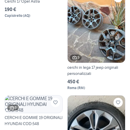
Cerchi 17 Opel Astra
190 €
Capistrello
(
AQ
)
5
cerchi in lega 17 jeep originali
personalizzati
450 €
Roma
(
RM
)
5
CERCHI E GOMME 19 ORIGINALI
HYUNDAI COD:548