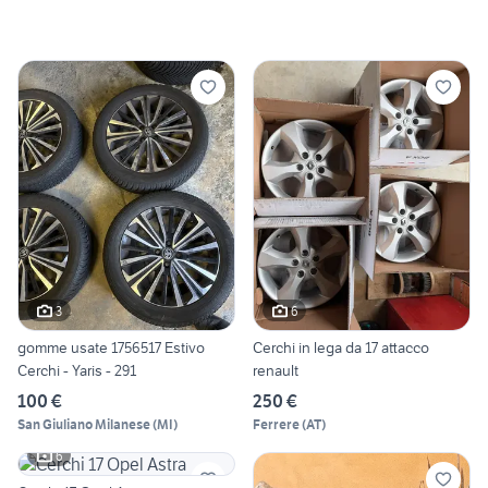
3
6
gomme usate 1756517 Estivo
Cerchi in lega da 17 attacco
Cerchi - Yaris - 291
renault
100 €
250 €
San Giuliano Milanese
(
MI
)
Ferrere
(
AT
)
6