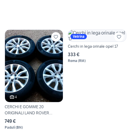
Vetrina
Cerchi in lega orinale opel 17
333 €
Roma
(
RM
)
4
CERCHI E GOMME 20
ORIGINALI LAND ROVER
COD:549
749 €
Paduli
(
BN
)