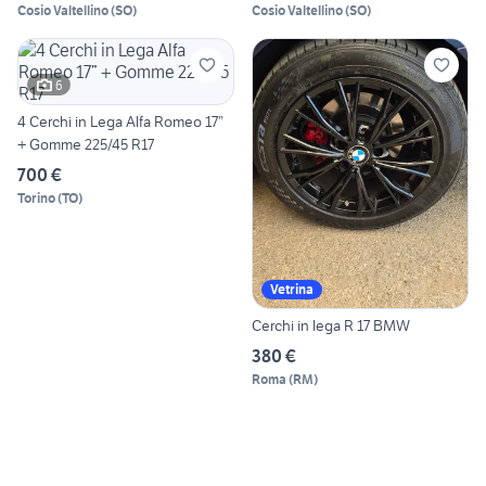
Cosio Valtellino
(
SO
)
Cosio Valtellino
(
SO
)
6
4 Cerchi in Lega Alfa Romeo 17”
+ Gomme 225/45 R17
700 €
Torino
(
TO
)
Vetrina
Cerchi in lega R 17 BMW
380 €
Roma
(
RM
)