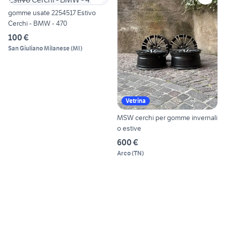
gomme usate 2254517 Estivo
Cerchi - BMW - 470
100 €
San Giuliano Milanese
(
MI
)
Vetrina
MSW cerchi per gomme invernali
o estive
600 €
Arco
(
TN
)