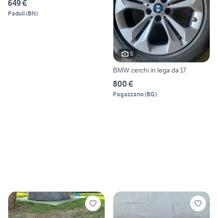
649 €
Paduli
(
BN
)
5
BMW cerchi in lega da 17
800 €
Pagazzano
(
BG
)