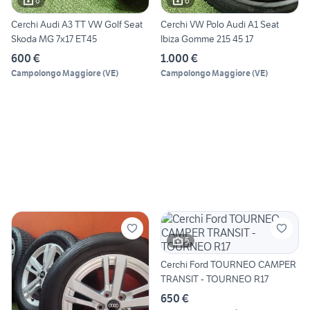
6
6
Cerchi Audi A3 TT VW Golf Seat
Cerchi VW Polo Audi A1 Seat
Skoda MG 7x17 ET45
Ibiza Gomme 215 45 17
600 €
1.000 €
Campolongo Maggiore
(
VE
)
Campolongo Maggiore
(
VE
)
5
Cerchi Ford TOURNEO CAMPER
TRANSIT - TOURNEO R17
650 €