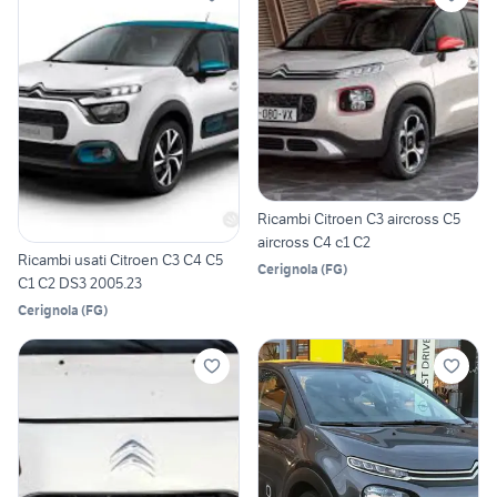
Ricambi Citroen C3 aircross C5
aircross C4 c1 C2
Ricambi usati Citroen C3 C4 C5
Cerignola
(
FG
)
C1 C2 DS3 2005.23
Cerignola
(
FG
)