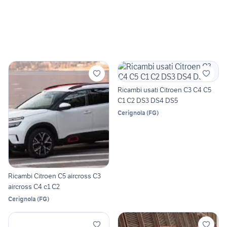
Ricambi usati Citroen C3 C4 C5
C1 C2 DS3 DS4 DS5
Cerignola
(
FG
)
Ricambi Citroen C5 aircross C3
aircross C4 c1 C2
Cerignola
(
FG
)