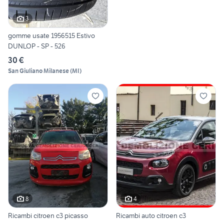
3
gomme usate 1956515 Estivo
DUNLOP - SP - 526
30 €
San Giuliano Milanese
(
MI
)
8
4
Ricambi citroen c3 picasso
Ricambi auto citroen c3