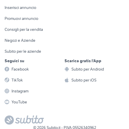
Arredamento e
Console e
Accessori per
Casalinghi
Inserisci annuncio
Videogiochi
animali
Elettrodomestici
Promuovi annuncio
Audio/Video
Musica e Film
Giardino e Fai da te
Consigli per la vendita
Fotografia
Libri e Riviste
Abbigliamento e
Negozi e Aziende
Telefonia
Strumenti Musicali
Accessori
Subito per le aziende
Sports
Tutto per i bambini
Seguici su
Scarica gratis l'App
Biciclette
Facebook
Subito per Android
Collezionismo
TikTok
Subito per iOS
Instagram
YouTube
©
2026
Subito.it - P.IVA 05526340962