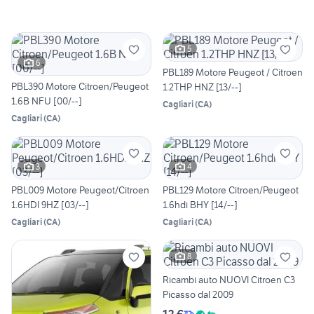
5
6
PBL189 Motore Peugeot / Citroen
PBL390 Motore Citroen/Peugeot
1.2THP HNZ [13/--]
1.6B NFU [00/--]
Cagliari
(
CA
)
Cagliari
(
CA
)
3
4
PBL009 Motore Peugeot/Citroen
PBL129 Motore Citroen/Peugeot
1.6HDI 9HZ [03/--]
1.6hdi BHY [14/--]
Cagliari
(
CA
)
Cagliari
(
CA
)
8
Ricambi auto NUOVI Citroen C3
Picasso dal 2009