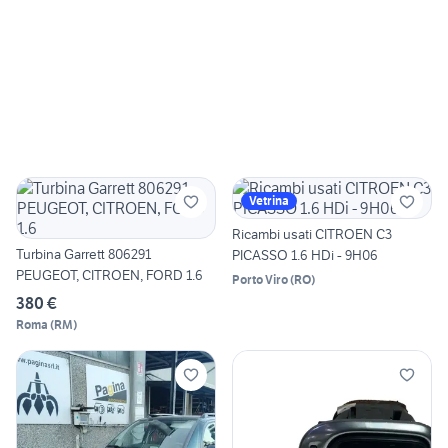
Vetrina
Ricambi usati CITROEN C3
Turbina Garrett 806291
PICASSO 1.6 HDi - 9H06
PEUGEOT, CITROEN, FORD 1.6
Porto Viro
(
RO
)
380 €
Roma
(
RM
)