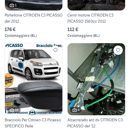
5
Portellone CITROEN C3 PICASSO
Centr motore CITROEN C3
del 2012
PICASSO 1560cc 2012
176 €
112 €
Cesiomaggiore
(
BL
)
Cesiomaggiore
(
BL
)
10
4
Bracciolo Per Citroen C3 Picasso
Alzacristallo ant dx CITROEN C3
SPECIFICO Pelle
PICASSO del '12