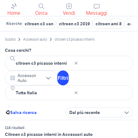
Home
Cerca
Vendi
Messaggi
citroen c3 van
citroen c3 2019
citroen ami 8
auto 
Ricerche
Subito
Accessori auto
citroen c3 picasso interni
Cosa cerchi?
Accessori
Filtri
Auto
Salva ricerca
Dal più recente
116 risultati
Citroen c3 picasso interni in Accessori auto