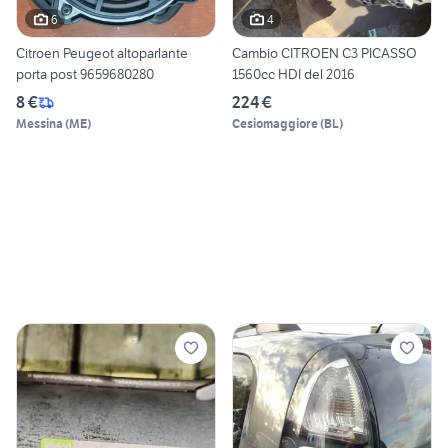
6
4
Citroen Peugeot altoparlante
Cambio CITROEN C3 PICASSO
porta post 9659680280
1560cc HDI del 2016
8 €
224 €
Messina
(
ME
)
Cesiomaggiore
(
BL
)