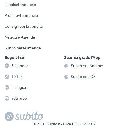
Console e
Accessori per
Casalinghi
Inserisci annuncio
Videogiochi
animali
Elettrodomestici
Promuovi annuncio
Audio/Video
Musica e Film
Giardino e Fai da te
Consigli per la vendita
Fotografia
Libri e Riviste
Abbigliamento e
Negozi e Aziende
Telefonia
Strumenti Musicali
Accessori
Subito per le aziende
Sports
Tutto per i bambini
Seguici su
Scarica gratis l'App
Biciclette
Facebook
Subito per Android
Collezionismo
TikTok
Subito per iOS
Instagram
YouTube
©
2026
Subito.it - P.IVA 05526340962