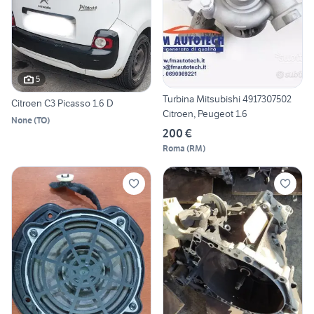
5
Turbina Mitsubishi 4917307502
Citroen C3 Picasso 1.6 D
Citroen, Peugeot 1.6
None
(
TO
)
200 €
Roma
(
RM
)