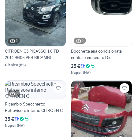
6
5
CITROEN C3 PICASSO 1.6 TD
Bocchetta aria condizionata
2014 9H06 PER RICAMBI
centrale cruscotto Dx
Gianico
(
BS
)
25 €
Napoli
(
NA
)
5
Ricambio Specchietto
Retrovisore interno CITROEN C
35 €
Napoli
(
NA
)