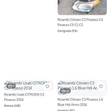
Ricambi Citroen C3 Picasso C4
Picasso C5 C1 C2
Cerignola
(
FG
)
7
13
Ricambi Usati CITROEN C3
Ricambi Citroen C3 Picasso 1.6
Picasso 2014
Blue Hdi Anno 2016
Monza
(
MB
)
Meldola
(
FC
)