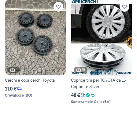
4
15
Cerchi e copricerchi Toyota
Copricerchi per TOYOTA da 16
Coppette Silver
110 €
48 €
Crevalcore
(
BO
)
Santeramo in Colle
(
BA
)