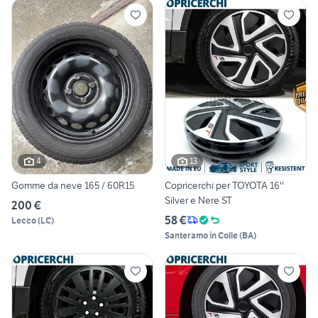
4
13
Gomme da neve 165 / 60R15
Copricerchi per TOYOTA 16''
Silver e Nere ST
200 €
58 €
Lecco
(
LC
)
Santeramo in Colle
(
BA
)