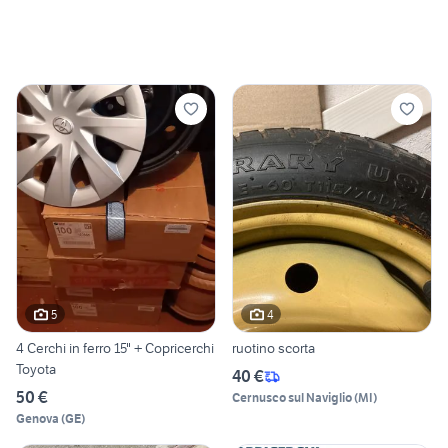
5
4
4 Cerchi in ferro 15" + Copricerchi
ruotino scorta
Toyota
40 €
50 €
Cernusco sul Naviglio
(
MI
)
Genova
(
GE
)