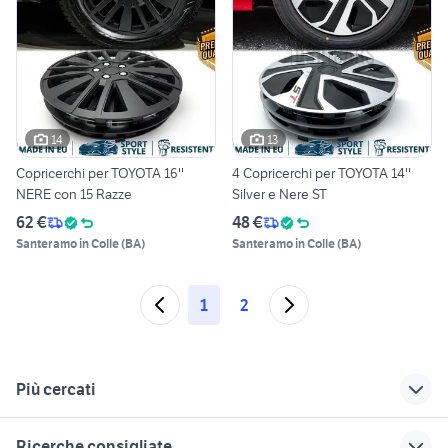
14
13
Copricerchi per TOYOTA 16''
4 Copricerchi per TOYOTA 14''
NERE con 15 Razze
Silver e Nere ST
62 €
48 €
Santeramo in Colle
(
BA
)
Santeramo in Colle
(
BA
)
1
2
Più cercati
Correlati
Richerche simili
Suggerimenti
Ricerche consigliate