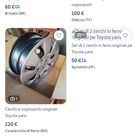
copricerchi
60 €
100 €
Brindisi
(
BR
)
Oderzo
(
TV
)
3
Set di 2 cerchi in ferro originali pe
Toyota yaris
50 €
Spinetoli
(
AP
)
5
Cerchi e copricerchi originali
Toyota yaris
220 €
Casalecchio di Reno
(
BO
)