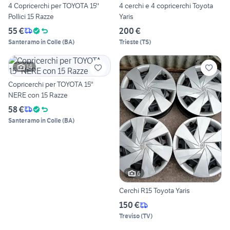
4 Copricerchi per TOYOTA 15''
4 cerchi e 4 copricerchi Toyota
Pollici 15 Razze
Yaris
55 €
200 €
Santeramo in Colle
(
BA
)
Trieste
(
TS
)
14
Copricerchi per TOYOTA 15''
NERE con 15 Razze
58 €
Santeramo in Colle
(
BA
)
6
Cerchi R15 Toyota Yaris
150 €
Treviso
(
TV
)