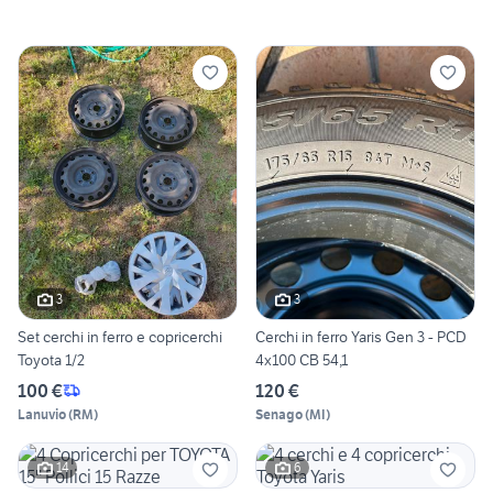
3
3
Set cerchi in ferro e copricerchi
Cerchi in ferro Yaris Gen 3 - PCD
Toyota 1/2
4x100 CB 54,1
100 €
120 €
Lanuvio
(
RM
)
Senago
(
MI
)
14
6