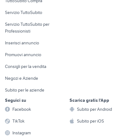
TuttoSubito Compra
commerciali
Servizio TuttoSubito
elettronica
per la casa e la
sports e hobby
Servizio TuttoSubito per
persona
Informatica
Animali
Professionisti
Arredamento e
Console e
Accessori per
Casalinghi
Inserisci annuncio
Videogiochi
animali
Elettrodomestici
Promuovi annuncio
Audio/Video
Musica e Film
Giardino e Fai da te
Consigli per la vendita
Fotografia
Libri e Riviste
Abbigliamento e
Negozi e Aziende
Telefonia
Strumenti Musicali
Accessori
Subito per le aziende
Sports
Tutto per i bambini
Seguici su
Scarica gratis l'App
Biciclette
Facebook
Subito per Android
Collezionismo
TikTok
Subito per iOS
Instagram