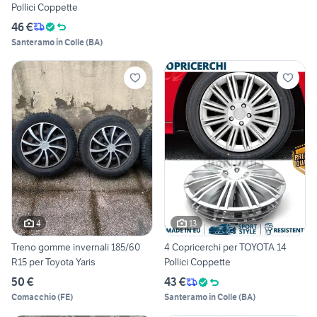
Pollici Coppette
46 €
Santeramo in Colle
(
BA
)
4
13
Treno gomme invernali 185/60
4 Copricerchi per TOYOTA 14
R15 per Toyota Yaris
Pollici Coppette
50 €
43 €
Comacchio
(
FE
)
Santeramo in Colle
(
BA
)