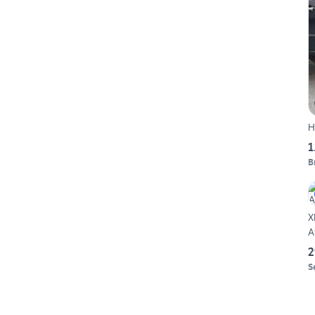
H
1
B
X
A
2
S