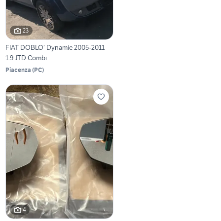
23
FIAT DOBLO’ Dynamic 2005-2011
1.9 JTD Combi
Piacenza
(
PC
)
4