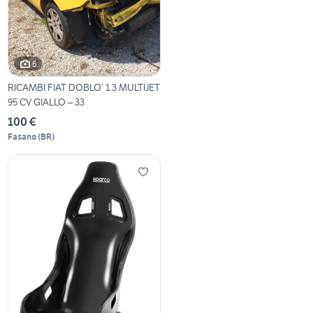
6
RICAMBI FIAT DOBLO’ 1.3 MULTIJET
95 CV GIALLO – 33
100 €
Fasano
(
BR
)