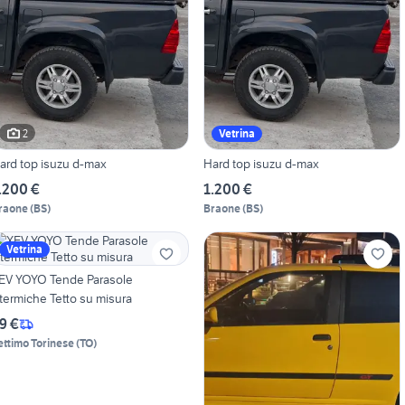
2
Vetrina
ard top isuzu d-max
Hard top isuzu d-max
.200 €
1.200 €
raone
(
BS
)
Braone
(
BS
)
Vetrina
EV YOYO Tende Parasole
termiche Tetto su misura
9 €
ettimo Torinese
(
TO
)