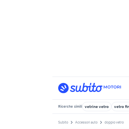
vetrine vetro
vetro fi
Ricerche
simili
Subito
Accessori auto
doppio vetro