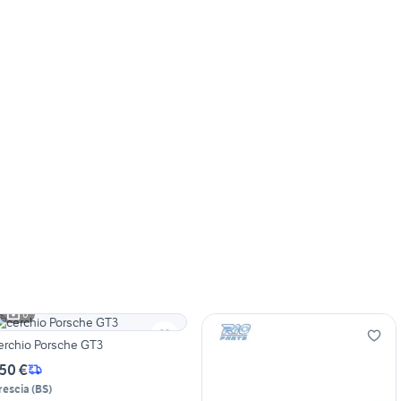
6
erchio Porsche GT3
50 €
rescia
(
BS
)