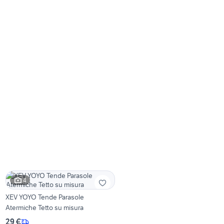
4
XEV YOYO Tende Parasole
Atermiche Tetto su misura
29 €