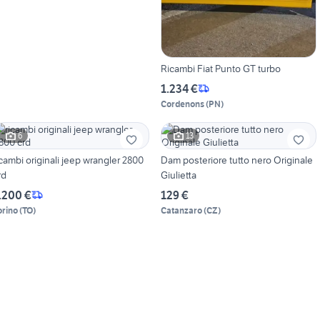
Ricambi Fiat Punto GT turbo
1.234 €
Cordenons
(
PN
)
6
13
icambi originali jeep wrangler 2800
Dam posteriore tutto nero Originale
rd
Giulietta
.200 €
129 €
orino
(
TO
)
Catanzaro
(
CZ
)