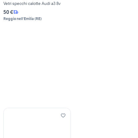
Vetri specchi calotte Audi a3 8v
50 €
Reggio nell'Emilia
(
RE
)