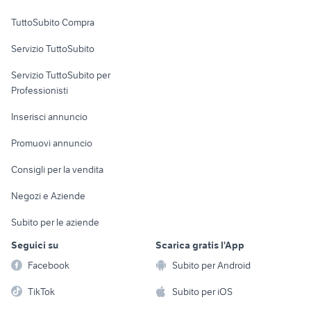
Uffici e Locali
TuttoSubito Compra
commerciali
Servizio TuttoSubito
elettronica
per la casa e la
sports e hobby
Servizio TuttoSubito per
persona
Informatica
Animali
Professionisti
Arredamento e
Console e
Accessori per
Casalinghi
Inserisci annuncio
Videogiochi
animali
Elettrodomestici
Promuovi annuncio
Audio/Video
Musica e Film
Giardino e Fai da te
Consigli per la vendita
Fotografia
Libri e Riviste
Abbigliamento e
Negozi e Aziende
Telefonia
Strumenti Musicali
Accessori
Subito per le aziende
Sports
Tutto per i bambini
Seguici su
Scarica gratis l'App
Biciclette
Facebook
Subito per Android
Collezionismo
TikTok
Subito per iOS