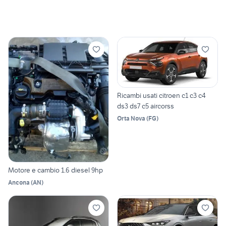
Ricambi usati citroen c1 c3 c4
ds3 ds7 c5 aircorss
Orta Nova
(
FG
)
Motore e cambio 1.6 diesel 9hp
Ancona
(
AN
)