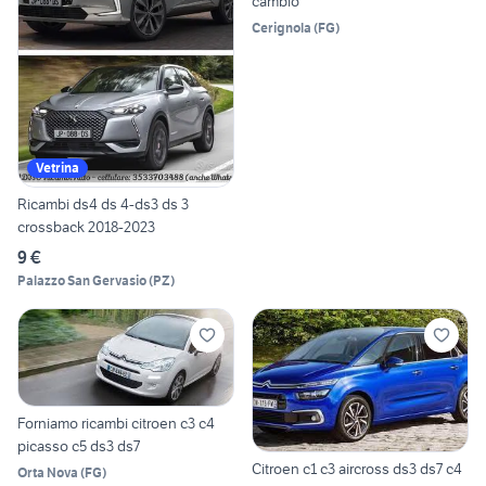
cambio
Cerignola
(
FG
)
Vetrina
Ricambi ds4 ds 4-ds3 ds 3
crossback 2018-2023
9 €
Palazzo San Gervasio
(
PZ
)
Forniamo ricambi citroen c3 c4
picasso c5 ds3 ds7
Citroen c1 c3 aircross ds3 ds7 c4
Orta Nova
(
FG
)