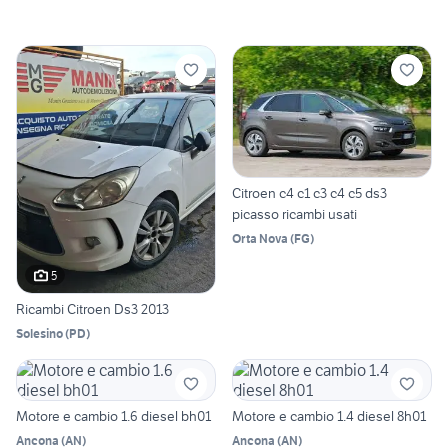
Citroen c4 c1 c3 c4 c5 ds3
picasso ricambi usati
Orta Nova
(
FG
)
5
Ricambi Citroen Ds3 2013
Solesino
(
PD
)
Motore e cambio 1.6 diesel bh01
Motore e cambio 1.4 diesel 8h01
Ancona
(
AN
)
Ancona
(
AN
)