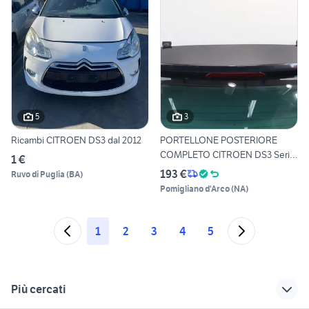
5
3
Ricambi CITROEN DS3 dal 2012
PORTELLONE POSTERIORE
COMPLETO CITROEN DS3 Serie
1 €
8
193 €
Ruvo di Puglia
(
BA
)
Pomigliano d'Arco
(
NA
)
1
2
3
4
5
Più cercati