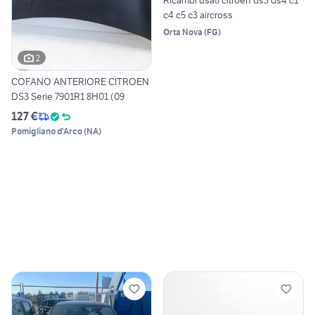
Ricambi usati citroen ds3 ds4 c1
c4 c5 c3 aircross
Orta Nova
(
FG
)
2
COFANO ANTERIORE CITROEN
DS3 Serie 7901R1 8H01 (09
127 €
Pomigliano d'Arco
(
NA
)