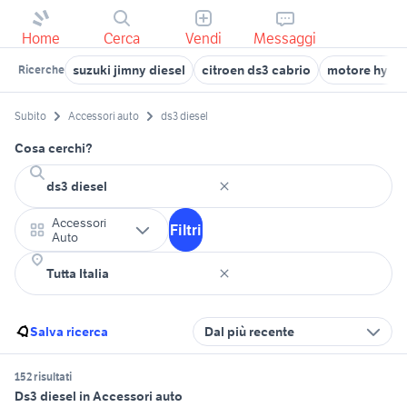
Home
Cerca
Vendi
Messaggi
suzuki jimny diesel
citroen ds3 cabrio
motore hyunda
Ricerche
Subito
Accessori auto
ds3 diesel
Cosa cerchi?
Accessori
Filtri
Auto
Salva ricerca
Dal più recente
152 risultati
Ds3 diesel in Accessori auto