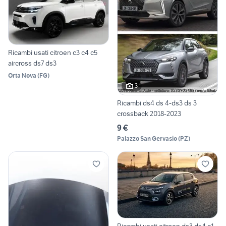
Ricambi usati citroen c3 c4 c5
aircross ds7 ds3
Orta Nova
(
FG
)
3
Ricambi ds4 ds 4-ds3 ds 3
crossback 2018-2023
9 €
Palazzo San Gervasio
(
PZ
)