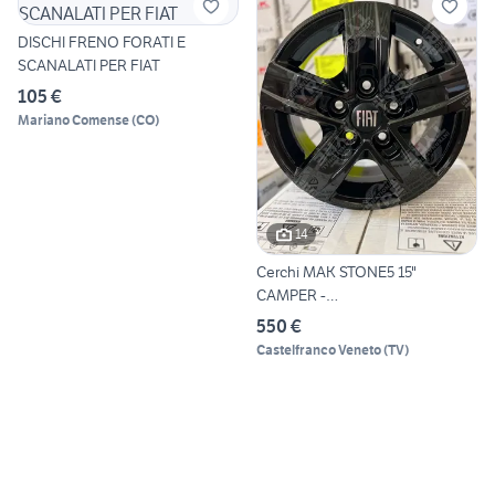
DISCHI FRENO FORATI E
SCANALATI PER FIAT
105 €
Mariano Comense
(
CO
)
14
Cerchi MAK STONE5 15"
CAMPER -
FIAT/OPEL/PEUGEOT/
550 €
Castelfranco Veneto
(
TV
)