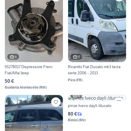
6
5
55278017 Depressore Freni
Ricambi Fiat Ducato mk3 terza
Fiat/Alfa/Jeep
serie 2006 - 2013
Pico
(
FR
)
50 €
Guidonia Montecelio
(
RM
)
6
pinze Iveco dayli /ducato
80 €
Rimini
(
RN
)