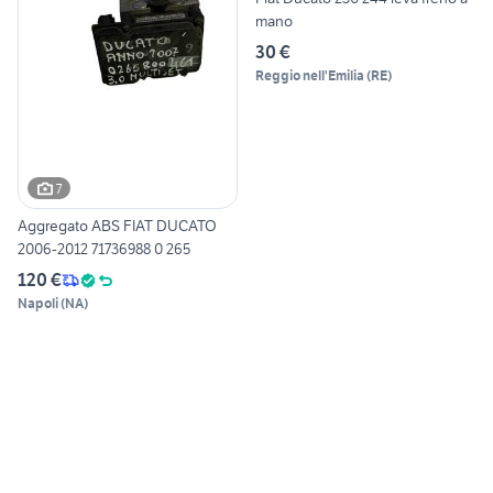
mano
30 €
Reggio nell'Emilia
(
RE
)
7
Aggregato ABS FIAT DUCATO
2006-2012 71736988 0 265
120 €
Napoli
(
NA
)