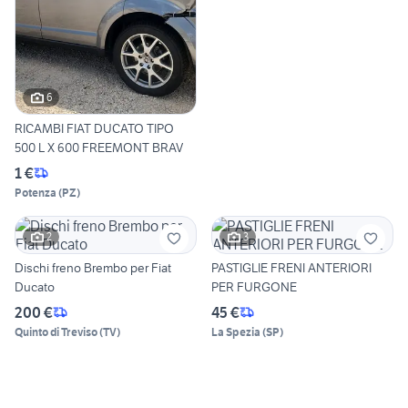
6
RICAMBI FIAT DUCATO TIPO
500 L X 600 FREEMONT BRAV
1 €
Potenza
(
PZ
)
2
3
Dischi freno Brembo per Fiat
PASTIGLIE FRENI ANTERIORI
Ducato
PER FURGONE
200 €
45 €
Quinto di Treviso
(
TV
)
La Spezia
(
SP
)