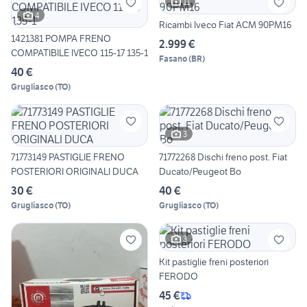
11
4
Ricambi Iveco Fiat ACM 90PM16
1421381 POMPA FRENO
2.999 €
COMPATIBILE IVECO 115-17 135-1
Fasano
(
BR
)
40 €
Grugliasco
(
TO
)
3
71773149 PASTIGLIE FRENO
71772268 Dischi freno post. Fiat
POSTERIORI ORIGINALI DUCA
Ducato/Peugeot Bo
30 €
40 €
Grugliasco
(
TO
)
Grugliasco
(
TO
)
3
Kit pastiglie freni posteriori
FERODO
45 €