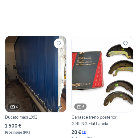
4
6
Ducato maxi 1992
Ganasce freno posteriori
GIRLING Fiat Lancia
1.500 €
20 €
Frosinone
(
FR
)