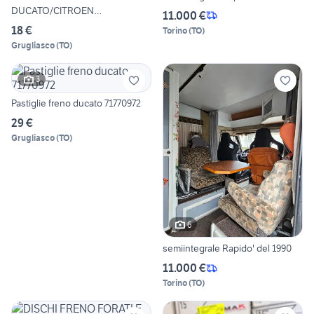
DUCATO/CITROEN
11.000 €
JUMPER/PEUGEOT
18 €
Torino
(
TO
)
Grugliasco
(
TO
)
3
Pastiglie freno ducato 71770972
29 €
Grugliasco
(
TO
)
6
semiintegrale Rapido' del 1990
11.000 €
Torino
(
TO
)