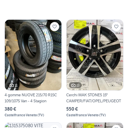
11
13
4 gomme NUOVE 215/70 R15C
Cerchi MAK STONE5 15"
109/107S Van - 4 Stagion
CAMPER/FIAT/OPEL/PEUGEOT
380 €
550 €
Castelfranco Veneto
(
TV
)
Castelfranco Veneto
(
TV
)