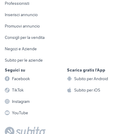
Informatica
Animali
Professionisti
Arredamento e
Console e
Accessori per
Casalinghi
Inserisci annuncio
Videogiochi
animali
Elettrodomestici
Promuovi annuncio
Audio/Video
Musica e Film
Giardino e Fai da te
Consigli per la vendita
Fotografia
Libri e Riviste
Abbigliamento e
Negozi e Aziende
Telefonia
Strumenti Musicali
Accessori
Subito per le aziende
Sports
Tutto per i bambini
Seguici su
Scarica gratis l'App
Biciclette
Facebook
Subito per Android
Collezionismo
TikTok
Subito per iOS
Instagram
YouTube