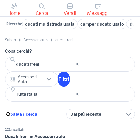
Home
Cerca
Vendi
Messaggi
ducati multistrada usata
camper ducato usato
duca
Ricerche
Subito
Accessori auto
ducati freni
Cosa cerchi?
Accessori
Filtri
Auto
Salva ricerca
Dal più recente
121 risultati
Ducati freni in Accessori auto