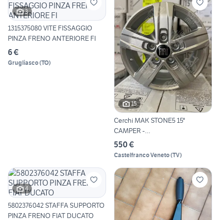
3
1315375080 VITE FISSAGGIO
PINZA FRENO ANTERIORE FI
6 €
Grugliasco
(
TO
)
15
Cerchi MAK STONE5 15"
CAMPER -
FIAT/OPEL/PEUGEOT/
550 €
Castelfranco Veneto
(
TV
)
4
5802376042 STAFFA SUPPORTO
PINZA FRENO FIAT DUCATO