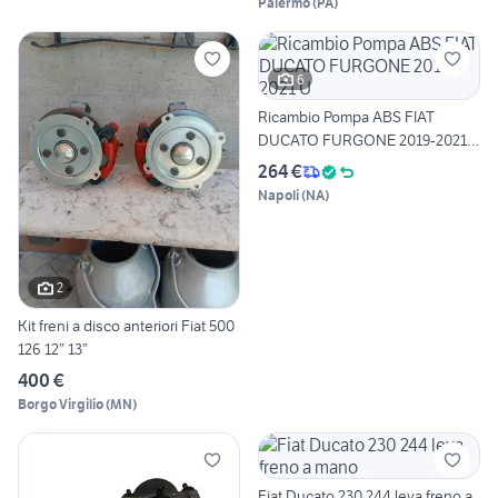
Palermo
(
PA
)
6
Ricambio Pompa ABS FIAT
DUCATO FURGONE 2019-2021
U
264 €
Napoli
(
NA
)
2
Kit freni a disco anteriori Fiat 500
126 12” 13”
400 €
Borgo Virgilio
(
MN
)
Fiat Ducato 230 244 leva freno a