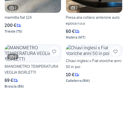
2
2
marmitta fiat 124
Presa aria cofano anteriore auto
epoca n.o.s
200 €
60 €
Trieste
(
TS
)
Matera
(
MT
)
6
Chiavi inglesi x Fiat storiche anni
MANOMETRO TEMPERATURA
50 in poi
VEGLIA BORLETTI
10 €
69 €
Colleferro
(
RM
)
Brescia
(
BS
)