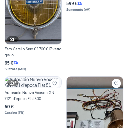
599 €
Summonte
(
AV
)
6
Faro Carello Sirio 02.700.017 vetro
giallo
65 €
Suzzara
(
MN
)
5
Autoradio Nuovo Voxson GN
7121 d'epoca Fiat 500
60 €
Cassino
(
FR
)