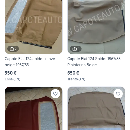
2
2
Capote Fiat 124 spider in pvc
Capote Fiat 124 Spider 1967/85
beige 1967/85
Pininfarina Beige
550 €
650 €
Enna
(
EN
)
Trento
(
TN
)