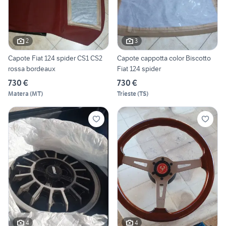
2
3
Capote Fiat 124 spider CS1 CS2
Capote cappotta color Biscotto
rossa bordeaux
Fiat 124 spider
730 €
730 €
Matera
(
MT
)
Trieste
(
TS
)
4
4