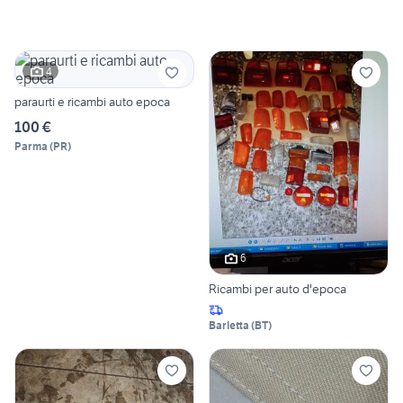
4
paraurti e ricambi auto epoca
100 €
Parma
(
PR
)
6
Ricambi per auto d'epoca
Barletta
(
BT
)