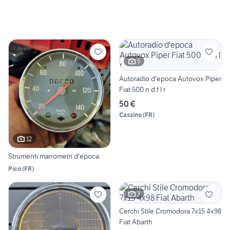
5
Autoradio d'epoca Autovox Piper
Fiat 500 n d f l r
50 €
Cassino
(
FR
)
12
Strumenti manometri d'epoca
Pico
(
FR
)
3
Cerchi Stile Cromodora 7x15 4x98
Fiat Abarth