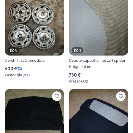
6
3
Cerchi Fiat Cromodora
Capote cappotta Fiat 124 spider
Beige chiaro
400 €
730 €
Casteggio
(
PV
)
Arezzo
(
AR
)