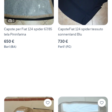
2
Capote per Fiat 124 spider 67/85
CapoteFiat 124 spider tessuto
tela Pininfarina
sonnenland Blu
650 €
730 €
Bari
(
BA
)
Forli'
(
FC
)