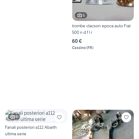
6
trombe clacson epoca auto Fiat
500 n d f l r
60 €
Cassino
(
FR
)
6
Fanali posteriori a112 Abarth
ultima serie