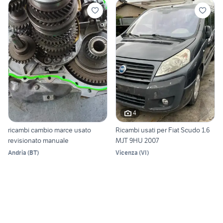
4
ricambi cambio marce usato
Ricambi usati per Fiat Scudo 1.6
revisionato manuale
MJT 9HU 2007
Andria
(
BT
)
Vicenza
(
VI
)