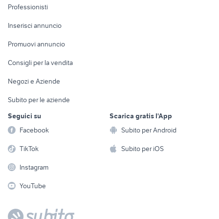
Informatica
Animali
Professionisti
Arredamento e
Console e
Accessori per
Casalinghi
Inserisci annuncio
Videogiochi
animali
Elettrodomestici
Promuovi annuncio
Audio/Video
Musica e Film
Giardino e Fai da te
Consigli per la vendita
Fotografia
Libri e Riviste
Abbigliamento e
Negozi e Aziende
Telefonia
Strumenti Musicali
Accessori
Subito per le aziende
Sports
Tutto per i bambini
Seguici su
Scarica gratis l'App
Biciclette
Facebook
Subito per Android
Collezionismo
TikTok
Subito per iOS
Instagram
YouTube