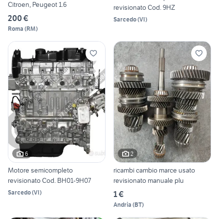
Citroen, Peugeot 1.6
revisionato Cod. 9HZ
200 €
Sarcedo
(
VI
)
Roma
(
RM
)
6
2
Motore semicompleto
ricambi cambio marce usato
revisionato Cod. BH01-9H07
revisionato manuale plu
Sarcedo
(
VI
)
1 €
Andria
(
BT
)