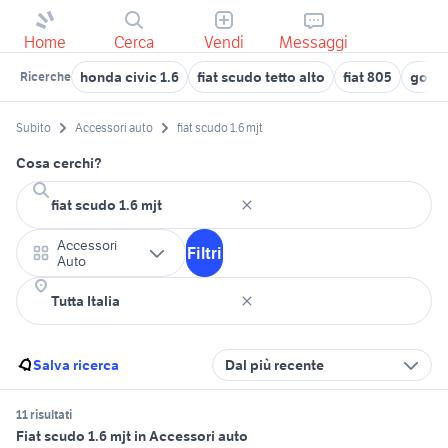
Home
Cerca
Vendi
Messaggi
honda civic 1.6
fiat scudo tetto alto
fiat 805
golf 7
Ricerche
Subito
Accessori auto
fiat scudo 1.6 mjt
Cosa cerchi?
Accessori
Filtri
Auto
Salva ricerca
Dal più recente
11 risultati
Fiat scudo 1.6 mjt in Accessori auto