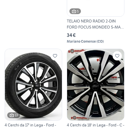
5
TELAIO NERO RADIO 2-DIN
FORD FOCUS MONDEO S-MAX
C-
34 €
Mariano Comense
(
CO
)
13
4 Cerchi da 17' in Lega - Ford -
4 Cerchi da 18' in Lega - Ford - C -