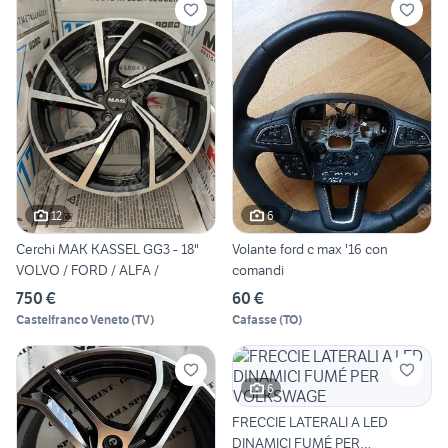
12
6
Cerchi MAK KASSEL GG3 - 18"
Volante ford c max '16 con
VOLVO / FORD / ALFA /
comandi
750 €
60 €
Castelfranco Veneto
(
TV
)
Cafasse
(
TO
)
6
FRECCIE LATERALI A LED
DINAMICI FUMÉ PER