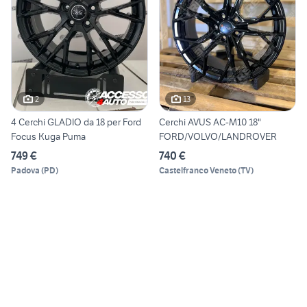
2
13
4 Cerchi GLADIO da 18 per Ford
Cerchi AVUS AC-M10 18"
Focus Kuga Puma
FORD/VOLVO/LANDROVER
749 €
740 €
Padova
(
PD
)
Castelfranco Veneto
(
TV
)