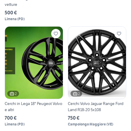
vetture
500 €
Limena
(
PD
)
2
2
Cerchi in Lega 18" Peugeot Volvo
Cerchi Volvo Jaguar Range Ford
e altri
Land R18-20 5x108
700 €
750 €
Limena
(
PD
)
Campolongo Maggiore
(
VE
)