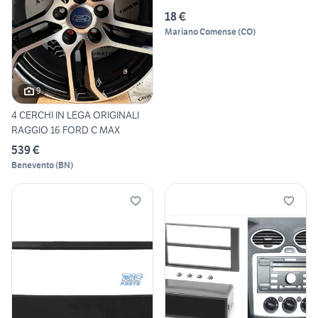
VOLKSWAGE
18 €
Mariano Comense
(
CO
)
9
4 CERCHI IN LEGA ORIGINALI
RAGGIO 16 FORD C MAX
539 €
Benevento
(
BN
)