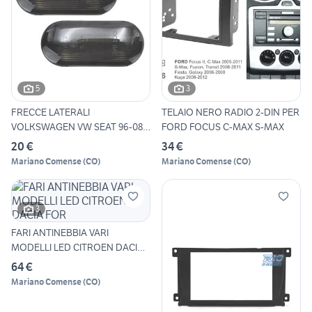
5
3
FRECCE LATERALI
TELAIO NERO RADIO 2-DIN PER
VOLKSWAGEN VW SEAT 96-08
FORD FOCUS C-MAX S-MAX
LED CRIST
20 €
34 €
Mariano Comense
(
CO
)
Mariano Comense
(
CO
)
3
FARI ANTINEBBIA VARI
MODELLI LED CITROEN DACIA
FOR
64 €
Mariano Comense
(
CO
)