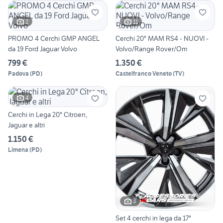
2
11
PROMO 4 Cerchi GMP ANGEL
Cerchi 20" MAM RS4 - NUOVI -
da 19 Ford Jaguar Volvo
Volvo/Range Rover/Om
799 €
1.350 €
Padova
(
PD
)
Castelfranco Veneto
(
TV
)
4
Cerchi in Lega 20" Citroen,
Jaguar e altri
1.150 €
Limena
(
PD
)
3
Set 4 cerchi in lega da 17"