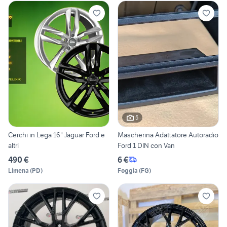
5
Cerchi in Lega 16" Jaguar Ford e
Mascherina Adattatore Autoradio
altri
Ford 1 DIN con Van
490 €
6 €
Limena
(
PD
)
Foggia
(
FG
)