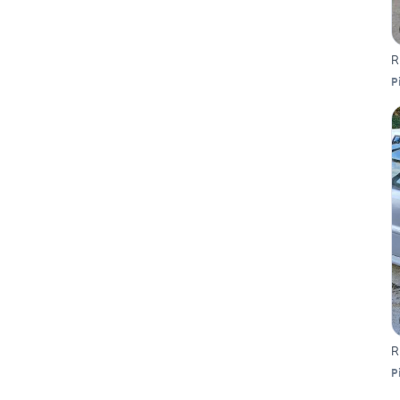
R
P
R
P