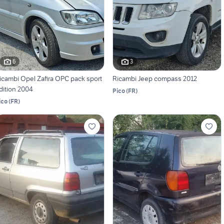
6
3
icambi Opel Zafira OPC pack sport
Ricambi Jeep compass 2012
dition 2004
Pico
(
FR
)
ico
(
FR
)