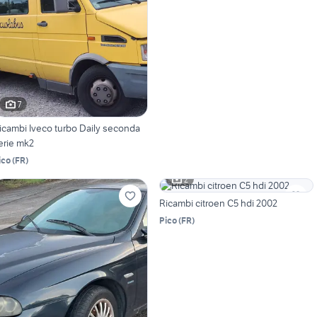
7
icambi Iveco turbo Daily seconda
erie mk2
ico
(
FR
)
2
Ricambi citroen C5 hdi 2002
Pico
(
FR
)