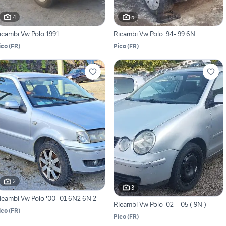
4
5
icambi Vw Polo 1991
Ricambi Vw Polo '94-'99 6N
ico
(
FR
)
Pico
(
FR
)
2
3
icambi Vw Polo '00-'01 6N2 6N 2
Ricambi Vw Polo '02 - '05 ( 9N )
ico
(
FR
)
Pico
(
FR
)