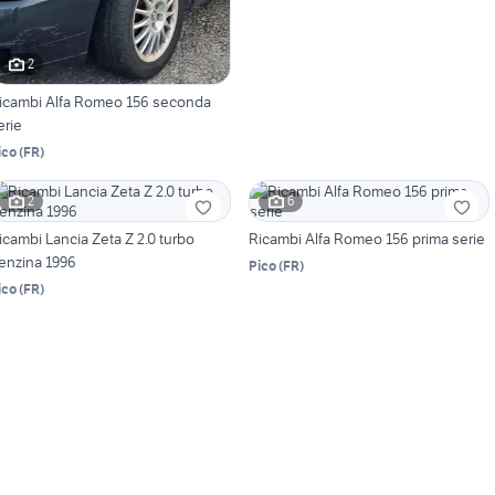
2
icambi Alfa Romeo 156 seconda
erie
ico
(
FR
)
2
6
icambi Lancia Zeta Z 2.0 turbo
Ricambi Alfa Romeo 156 prima serie
enzina 1996
Pico
(
FR
)
ico
(
FR
)