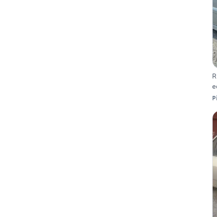
R
e
P