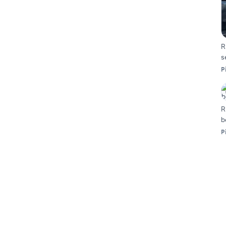
R
s
P
R
b
P