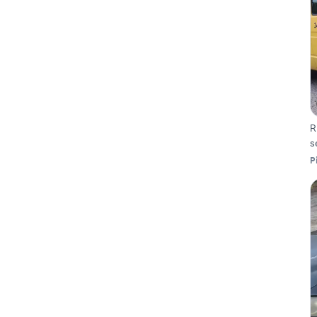
R
s
P