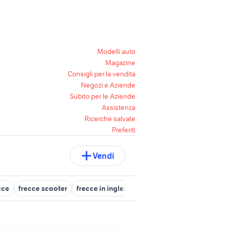
Modelli auto
Magazine
Consigli per la vendita
Negozi e Aziende
Subito per le Aziende
Assistenza
Ricerche salvate
Preferiti
Vendi
cce
frecce scooter
frecce in inglese
rele frecce led
frecce r