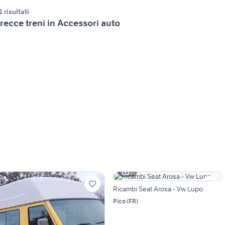
1 risultati
recce treni in Accessori auto
7
Ricambi Seat Arosa - Vw Lupo
Pico
(
FR
)