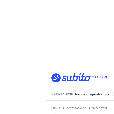
frecce originali ducati
Ricerche
simili
Subito
Accessori auto
frecce treni