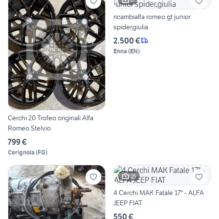
ricambialfa romeo gt junior
spider,giulia
2.500 €
Enna
(
EN
)
Cerchi 20 Trofeo originali Alfa
Romeo Stelvio
799 €
Cerignola
(
FG
)
15
4 Cerchi MAK Fatale 17" - ALFA
JEEP FIAT
550 €