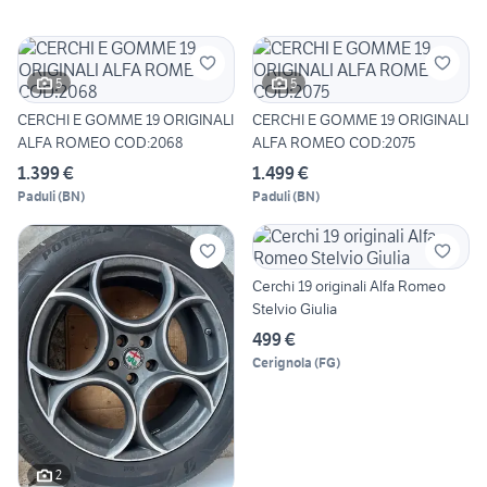
5
5
CERCHI E GOMME 19 ORIGINALI
CERCHI E GOMME 19 ORIGINALI
ALFA ROMEO COD:2068
ALFA ROMEO COD:2075
1.399 €
1.499 €
Paduli
(
BN
)
Paduli
(
BN
)
Cerchi 19 originali Alfa Romeo
Stelvio Giulia
499 €
Cerignola
(
FG
)
2