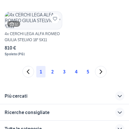
12
4x CERCHI LEGA ALFA ROMEO
GIULIA STELVIO 18" 5X11
810 €
Spoleto
(
PG
)
1
2
3
4
5
Più cercati
Correlati
Richerche simili
Suggerimenti
Ricerche consigliate
alfa romeo giulia
spider in piemonte
124 spider motori
super
golf 8 gti
auto usate taranto privati
alfa romeo spider
auto usate lecco
Tutte le categorie