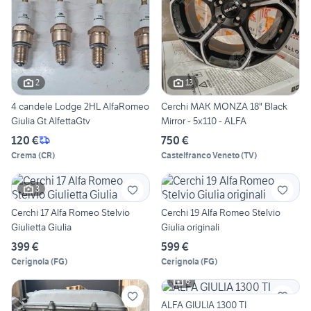
2
13
4 candele Lodge 2HL AlfaRomeo
Cerchi MAK MONZA 18" Black
Giulia Gt AlfettaGtv
Mirror - 5x110 - ALFA
120 €
750 €
Crema
(
CR
)
Castelfranco Veneto
(
TV
)
3
Cerchi 17 Alfa Romeo Stelvio
Cerchi 19 Alfa Romeo Stelvio
Giulietta Giulia
Giulia originali
399 €
599 €
Cerignola
(
FG
)
Cerignola
(
FG
)
6
ALFA GIULIA 1300 TI