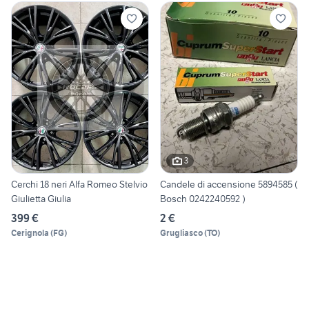
3
Cerchi 18 neri Alfa Romeo Stelvio
Candele di accensione 5894585 (
Giulietta Giulia
Bosch 0242240592 )
399 €
2 €
Cerignola
(
FG
)
Grugliasco
(
TO
)