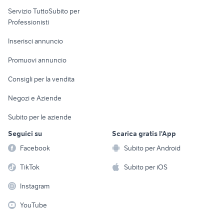
elettronica
per la casa e la
sports e hobby
Servizio TuttoSubito per
persona
Informatica
Animali
Professionisti
Arredamento e
Console e
Accessori per
Casalinghi
Inserisci annuncio
Videogiochi
animali
Elettrodomestici
Promuovi annuncio
Audio/Video
Musica e Film
Giardino e Fai da te
Consigli per la vendita
Fotografia
Libri e Riviste
Abbigliamento e
Negozi e Aziende
Telefonia
Strumenti Musicali
Accessori
Subito per le aziende
Sports
Tutto per i bambini
Seguici su
Scarica gratis l'App
Biciclette
Facebook
Subito per Android
Collezionismo
TikTok
Subito per iOS
Instagram
YouTube