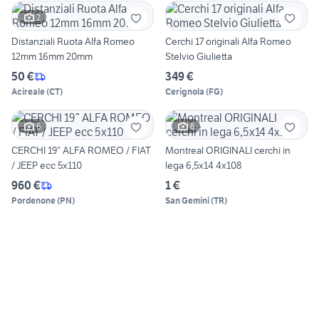
2
Distanziali Ruota Alfa Romeo
Cerchi 17 originali Alfa Romeo
12mm 16mm 20mm
Stelvio Giulietta
50 €
349 €
Acireale
(
CT
)
Cerignola
(
FG
)
6
6
CERCHI 19” ALFA ROMEO / FIAT
Montreal ORIGINALI cerchi in
/ JEEP ecc 5x110
lega 6,5x14 4x108
960 €
1 €
Pordenone
(
PN
)
San Gemini
(
TR
)