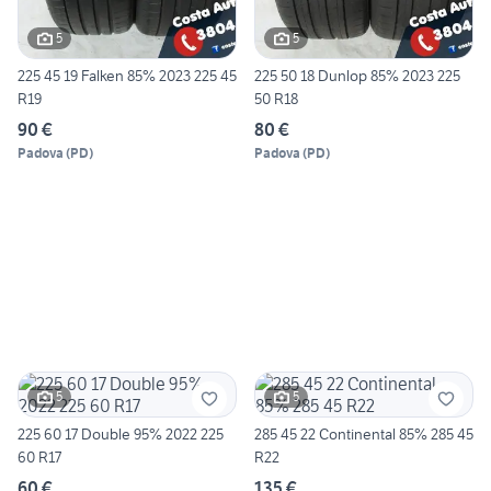
5
5
225 45 19 Falken 85% 2023 225 45
225 50 18 Dunlop 85% 2023 225
R19
50 R18
90 €
80 €
Padova
(
PD
)
Padova
(
PD
)
5
5
225 60 17 Double 95% 2022 225
285 45 22 Continental 85% 285 45
60 R17
R22
60 €
135 €