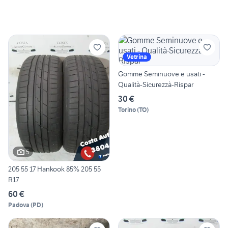
Vetrina
Gomme Seminuove e usati -
Qualità-Sicurezzà-Rispar
30 €
Torino
(
TO
)
5
205 55 17 Hankook 85% 205 55
R17
60 €
Padova
(
PD
)