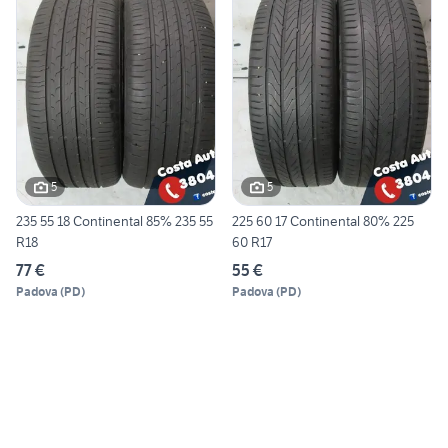
5
5
235 55 18 Continental 85% 235 55
225 60 17 Continental 80% 225
R18
60 R17
77 €
55 €
Padova
(
PD
)
Padova
(
PD
)