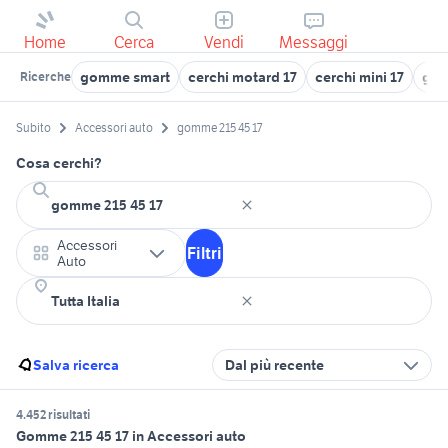
Home
Cerca
Vendi
Messaggi
gomme smart
cerchi motard 17
cerchi mini 17
gom
Ricerche
Subito
Accessori auto
gomme 215 45 17
Cosa cerchi?
Accessori
Filtri
Auto
Salva ricerca
Dal più recente
4.452 risultati
Gomme 215 45 17 in Accessori auto