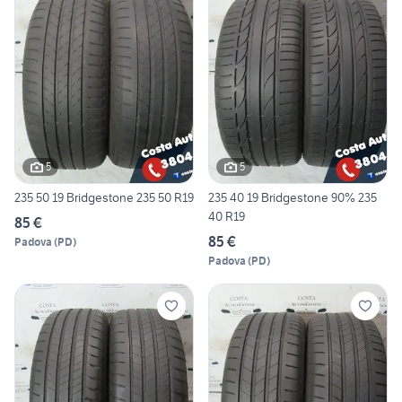
5
5
235 50 19 Bridgestone 235 50 R19
235 40 19 Bridgestone 90% 235
40 R19
85 €
85 €
Padova
(
PD
)
Padova
(
PD
)