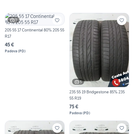
5
205 55 17 Continental 80% 205 55
R17
45 €
Padova
(
PD
)
5
235 55 19 Bridgestone 85% 235
55 R19
75 €
Padova
(
PD
)