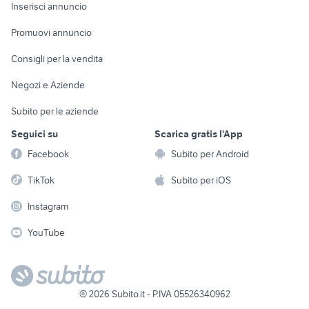
Console e
Accessori per
Casalinghi
Inserisci annuncio
Videogiochi
animali
Elettrodomestici
Promuovi annuncio
Audio/Video
Musica e Film
Giardino e Fai da te
Consigli per la vendita
Fotografia
Libri e Riviste
Abbigliamento e
Negozi e Aziende
Telefonia
Strumenti Musicali
Accessori
Subito per le aziende
Sports
Tutto per i bambini
Seguici su
Scarica gratis l'App
Biciclette
Facebook
Subito per Android
Collezionismo
TikTok
Subito per iOS
Instagram
YouTube
©
2026
Subito.it - P.IVA 05526340962