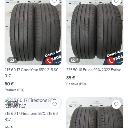
5
5
215 60 17 GoodYear 85% 215 60
225 50 18 Fulda 99% 2022 Estive
R17
85 €
60 €
Padova
(
PD
)
Padova
(
PD
)
5
215 60 17 Firestone 85% 215 60
R17
55 €