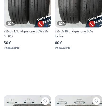
5
5
225 65 17 Bridgestone 80% 225
225 55 18 Bridgestone 85%
65 R17
Estive
50 €
60 €
Padova
(
PD
)
Padova
(
PD
)