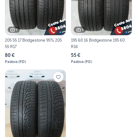
5
5
205 55 17 Bridgestone 95% 205
195 60 16 Bridgestone 195 60
55 R17
R16
80 €
55 €
Padova
(
PD
)
Padova
(
PD
)