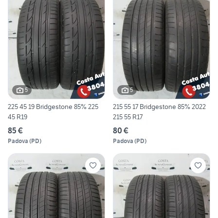
5
5
225 45 19 Bridgestone 85% 225
215 55 17 Bridgestone 85% 2022
45 R19
215 55 R17
85 €
80 €
Padova
(
PD
)
Padova
(
PD
)