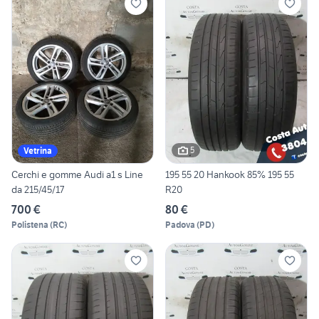
5
Vetrina
Cerchi e gomme Audi a1 s Line
195 55 20 Hankook 85% 195 55
da 215/45/17
R20
700 €
80 €
Polistena
(
RC
)
Padova
(
PD
)