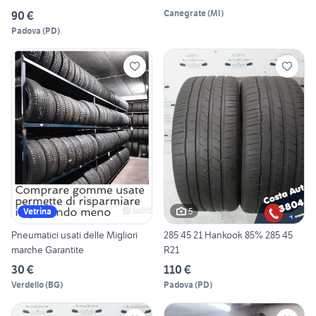
Canegrate
(
MI
)
90 €
Padova
(
PD
)
5
Vetrina
Pneumatici usati delle Migliori
285 45 21 Hankook 85% 285 45
marche Garantite
R21
30 €
110 €
Verdello
(
BG
)
Padova
(
PD
)