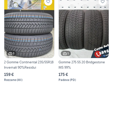
8
5
2 Gomme Continental 235/55R18
Gomme 275 55 20 Bridgestone
Invernali 90%Residui
MS 99%
159 €
175 €
Rozzano
(
MI
)
Padova
(
PD
)