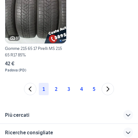
5
Gomme 215 65 17 Pirelli MS 215
65 R17 85%
42 €
Padova
(
PD
)
1
2
3
4
5
Più cercati
Correlati
Richerche simili
Suggerimenti
Ricerche consigliate
cerchi 18 golf 7
auto usate nettuno
gomme 18 a como e