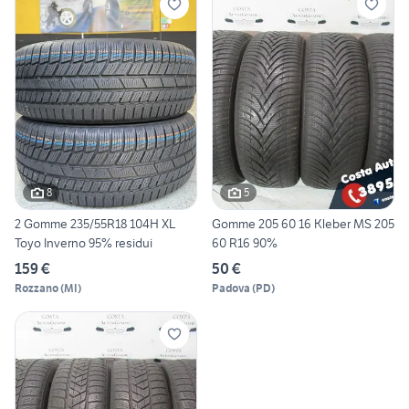
8
5
2 Gomme 235/55R18 104H XL
Gomme 205 60 16 Kleber MS 205
Toyo Inverno 95% residui
60 R16 90%
159 €
50 €
Rozzano
(
MI
)
Padova
(
PD
)