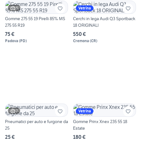
5
Vetrina
Gomme 275 55 19 Pirelli 85% MS
Cerchi in lega Audi Q3 Sportback
275 55 R19
18 ORIGINALI
75 €
550 €
Padova
(
PD
)
Cremona
(
CR
)
7
Vetrina
Pneumatici per auto e furgone da
Gomme Prinx Xnex 235 55 18
25
Estate
25 €
180 €