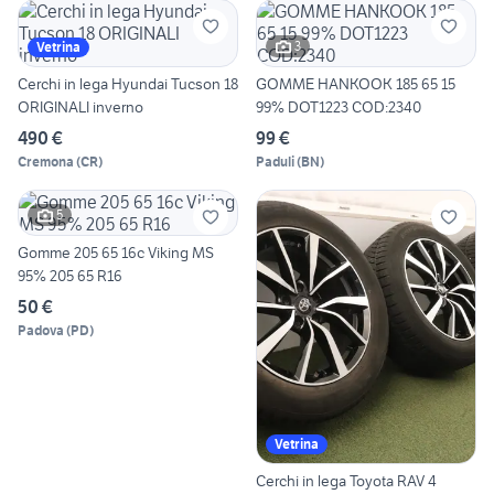
3
Vetrina
Cerchi in lega Hyundai Tucson 18
GOMME HANKOOK 185 65 15
ORIGINALI inverno
99% DOT1223 COD:2340
490 €
99 €
Cremona
(
CR
)
Paduli
(
BN
)
5
Gomme 205 65 16c Viking MS
95% 205 65 R16
50 €
Padova
(
PD
)
Vetrina
Cerchi in lega Toyota RAV 4