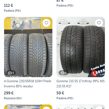
87 €
112 €
Padova
(
PD
)
Padova
(
PD
)
8
5
4 Gomme 235/55R18 104H Pirelli
Gomme 215 55 17 Infinity 99% MS
Inverno 85% residui
215 55 R17
299 €
50 €
Rozzano
(
MI
)
Padova
(
PD
)