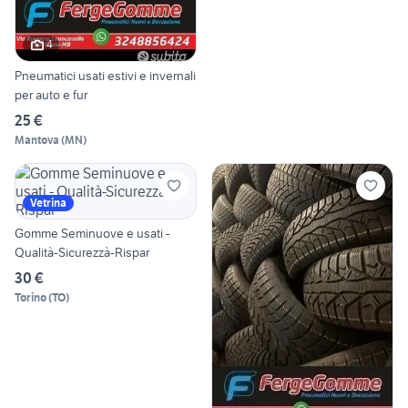
4
Pneumatici usati estivi e invernali
per auto e fur
25 €
Mantova
(
MN
)
Vetrina
Gomme Seminuove e usati -
Qualità-Sicurezzà-Rispar
30 €
Torino
(
TO
)