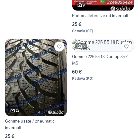
9
Pneumatici estive ed invernali
25 €
Catania
(
CT
)
5
Gomme 225 55 18 Dunlop 85%
MS
60 €
Padova
(
PD
)
12
Gomme usate / pneumatici
invernali
25 €