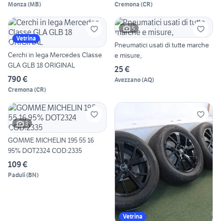
Monza
(
MB
)
Cremona
(
CR
)
5
Vetrina
Pneumatici usati di tutte marche
Cerchi in lega Mercedes Classe
e misure,
GLA GLB 18 ORIGINAL
25 €
790 €
Avezzano
(
AQ
)
Cremona
(
CR
)
3
GOMME MICHELIN 195 55 16
95% DOT2324 COD:2335
109 €
Paduli
(
BN
)
Vetrina