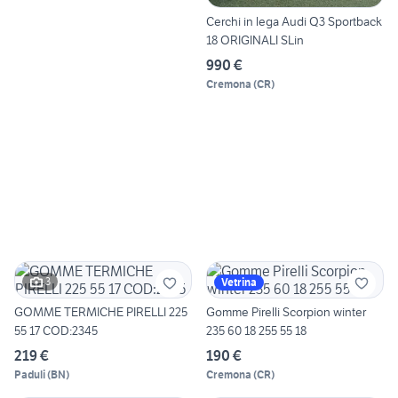
Cerchi in lega Audi Q3 Sportback
18 ORIGINALI SLin
990 €
Cremona
(
CR
)
3
Vetrina
GOMME TERMICHE PIRELLI 225
Gomme Pirelli Scorpion winter
55 17 COD:2345
235 60 18 255 55 18
219 €
190 €
Paduli
(
BN
)
Cremona
(
CR
)