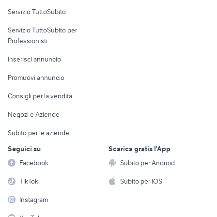
Servizio TuttoSubito
elettronica
per la casa e la
sports e hobby
Servizio TuttoSubito per
persona
Informatica
Animali
Professionisti
Arredamento e
Console e
Accessori per
Casalinghi
Inserisci annuncio
Videogiochi
animali
Elettrodomestici
Promuovi annuncio
Audio/Video
Musica e Film
Giardino e Fai da te
Consigli per la vendita
Fotografia
Libri e Riviste
Abbigliamento e
Negozi e Aziende
Telefonia
Strumenti Musicali
Accessori
Subito per le aziende
Sports
Tutto per i bambini
Seguici su
Scarica gratis l'App
Biciclette
Facebook
Subito per Android
Collezionismo
TikTok
Subito per iOS
Instagram