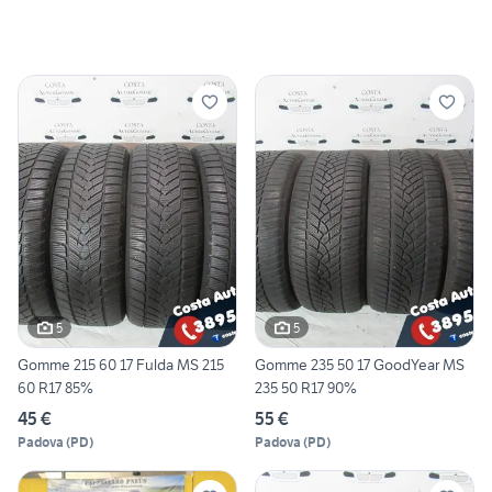
5
5
Gomme 215 60 17 Fulda MS 215
Gomme 235 50 17 GoodYear MS
60 R17 85%
235 50 R17 90%
45 €
55 €
Padova
(
PD
)
Padova
(
PD
)