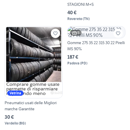
STAGIONI M+S
40 €
Rovereto
(
TN
)
5
Gomme 275 35 22 315 30 22 Pirelli
MS 90%
187 €
Padova
(
PD
)
Vetrina
Pneumatici usati delle Migliori
marche Garantite
30 €
Verdello
(
BG
)