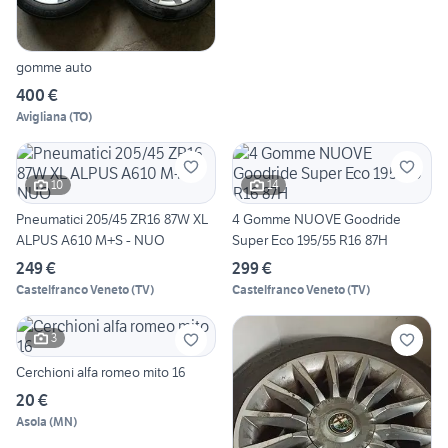
gomme auto
400 €
Avigliana
(
TO
)
10
14
Pneumatici 205/45 ZR16 87W XL
4 Gomme NUOVE Goodride
ALPUS A610 M+S - NUO
Super Eco 195/55 R16 87H
249 €
299 €
Castelfranco Veneto
(
TV
)
Castelfranco Veneto
(
TV
)
3
Cerchioni alfa romeo mito 16
20 €
Asola
(
MN
)