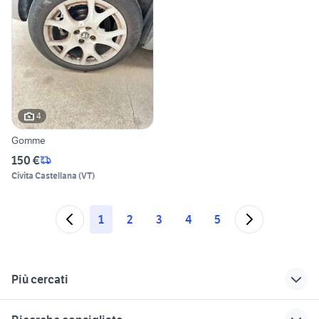
4
Gomme
150 €
Civita Castellana
(
VT
)
1
2
3
4
5
Più cercati
Correlati
Richerche simili
Suggerimenti