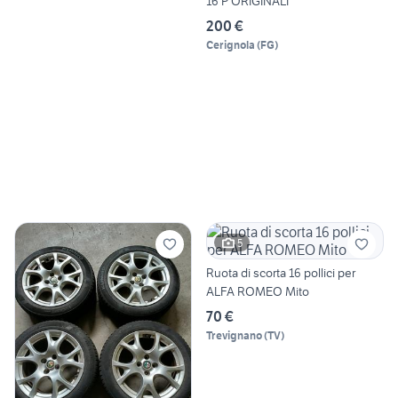
16 P ORIGINALI
200 €
Cerignola
(
FG
)
5
Ruota di scorta 16 pollici per
ALFA ROMEO Mito
70 €
Trevignano
(
TV
)