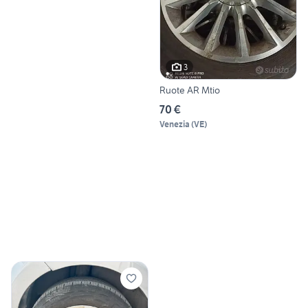
3
Ruote AR Mtio
70 €
Venezia
(
VE
)