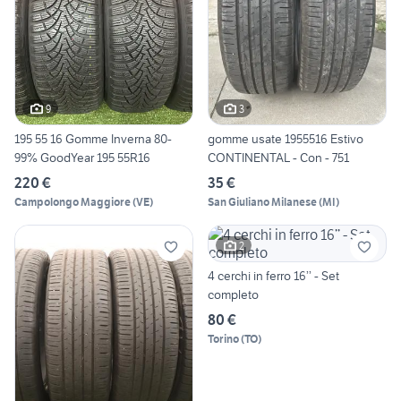
9
3
195 55 16 Gomme Inverna 80-
gomme usate 1955516 Estivo
99% GoodYear 195 55R16
CONTINENTAL - Con - 751
220 €
35 €
Campolongo Maggiore
(
VE
)
San Giuliano Milanese
(
MI
)
2
4 cerchi in ferro 16’’ - Set
completo
80 €
Torino
(
TO
)