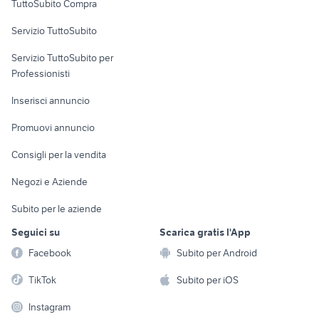
TuttoSubito Compra
commerciali
Servizio TuttoSubito
elettronica
per la casa e la
sports e hobby
Servizio TuttoSubito per
persona
Informatica
Animali
Professionisti
Arredamento e
Console e
Accessori per
Casalinghi
Inserisci annuncio
Videogiochi
animali
Elettrodomestici
Promuovi annuncio
Audio/Video
Musica e Film
Giardino e Fai da te
Consigli per la vendita
Fotografia
Libri e Riviste
Abbigliamento e
Negozi e Aziende
Telefonia
Strumenti Musicali
Accessori
Subito per le aziende
Sports
Tutto per i bambini
Seguici su
Scarica gratis l'App
Biciclette
Facebook
Subito per Android
Collezionismo
TikTok
Subito per iOS
Instagram