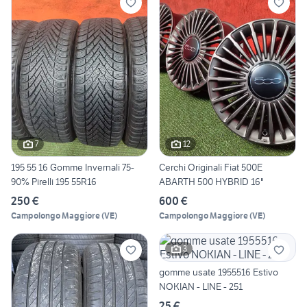
7
12
195 55 16 Gomme Invernali 75-
Cerchi Originali Fiat 500E
90% Pirelli 195 55R16
ABARTH 500 HYBRID 16"
250 €
600 €
Campolongo Maggiore
(
VE
)
Campolongo Maggiore
(
VE
)
3
gomme usate 1955516 Estivo
NOKIAN - LINE - 251
25 €