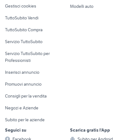
Veicoli commerciali
smart usata cagliari
tesla model s usata
altro
Gestisci cookies
Modelli auto
Case vacanza
TuttoSubito Vendi
Uffici e Locali
TuttoSubito Compra
commerciali
Servizio TuttoSubito
elettronica
per la casa e la
sports e hobby
Servizio TuttoSubito per
persona
Informatica
Animali
Professionisti
Arredamento e
Console e
Accessori per
Casalinghi
Inserisci annuncio
Videogiochi
animali
Elettrodomestici
Promuovi annuncio
Audio/Video
Musica e Film
Giardino e Fai da te
Consigli per la vendita
Fotografia
Libri e Riviste
Abbigliamento e
Negozi e Aziende
Telefonia
Strumenti Musicali
Accessori
Subito per le aziende
Sports
Tutto per i bambini
Seguici su
Scarica gratis l'App
Biciclette
Facebook
Subito per Android