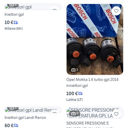
4
Iniettori gpl
10 €
Milano
(
MI
)
3
Opel Mokka 1.4 turbo gpl 2014
inniettori gpl
100 €
Latina
(
LT
)
3
3
Iniettori gpl Landi Renzo
SENSORE PRESSIONE E
60 €