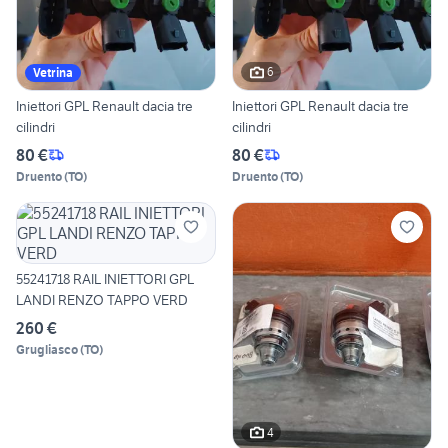
6
Vetrina
Iniettori GPL Renault dacia tre
Iniettori GPL Renault dacia tre
cilindri
cilindri
80 €
80 €
Druento
(
TO
)
Druento
(
TO
)
55241718 RAIL INIETTORI GPL
LANDI RENZO TAPPO VERD
260 €
Grugliasco
(
TO
)
4