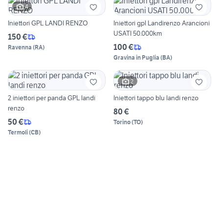
4
Iniettori GPL LANDI RENZO
Iniettori gpl Landirenzo Arancioni
USATI 50.000km
150 €
100 €
Ravenna
(
RA
)
Gravina in Puglia
(
BA
)
2
2 iniettori per panda GPL landi
Iniettori tappo blu landi renzo
renzo
80 €
50 €
Torino
(
TO
)
Termoli
(
CB
)