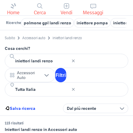
Home
Cerca
Vendi
Messaggi
polmone gpl landi renzo
iniettore pompa
iniettori 
Ricerche
Subito
Accessori auto
iniettori landi renzo
Cosa cerchi?
Accessori
Filtri
Auto
Salva ricerca
Dal più recente
115 risultati
Iniettori landi renzo in Accessori auto