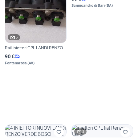
Sannicandro di Bari
(
BA
)
5
Rail iniettori GPL LANDI RENZO
90 €
Fontanarosa
(
AV
)
3