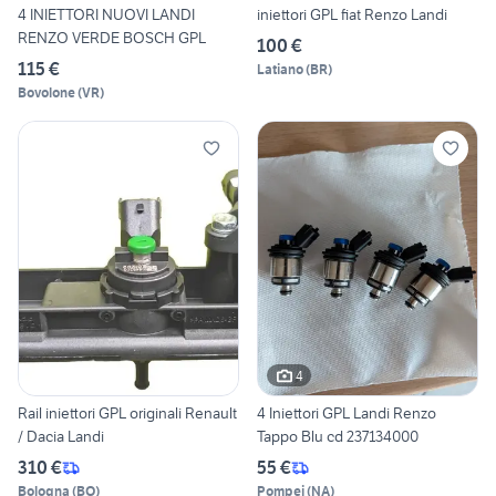
4 INIETTORI NUOVI LANDI
iniettori GPL fiat Renzo Landi
RENZO VERDE BOSCH GPL
100 €
115 €
Latiano
(
BR
)
Bovolone
(
VR
)
4
Rail iniettori GPL originali Renault
4 Iniettori GPL Landi Renzo
/ Dacia Landi
Tappo Blu cd 237134000
310 €
55 €
Bologna
(
BO
)
Pompei
(
NA
)