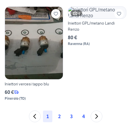
4
Iniettori GPL/metano Landi
Renzo
80 €
Ravenna
(
RA
)
Iniettori vercesi tappo blu
60 €
Pinerolo
(
TO
)
1
2
3
4