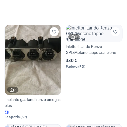
4
Iniettori Lando Renzo
GPL/Metano tappo arancione
330 €
Padova
(
PD
)
6
impianto gas landi renzo omegas
plus
La Spezia
(
SP
)