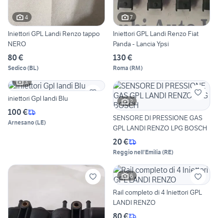
4
7
Iniettori GPL Landi Renzo tappo
Iniettori GPL Landi Renzo Fiat
NERO
Panda - Lancia Ypsi
80 €
130 €
Sedico
(
BL
)
Roma
(
RM
)
3
iniettori Gpl landi Blu
2
100 €
SENSORE DI PRESSIONE GAS
Arnesano
(
LE
)
GPL LANDI RENZO LPG BOSCH
20 €
Reggio nell'Emilia
(
RE
)
6
Rail completo di 4 Iniettori GPL
LANDI RENZO
80 €