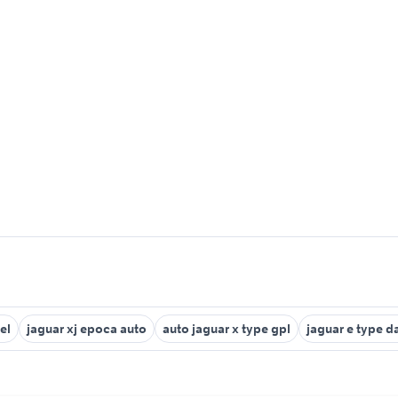
el
jaguar xj epoca auto
auto jaguar x type gpl
jaguar e type d