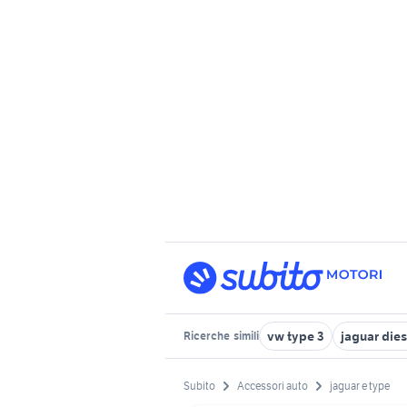
vw type 3
jaguar dies
Ricerche
simili
Subito
Accessori auto
jaguar e type