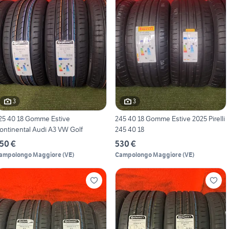
3
3
25 40 18 Gomme Estive
245 40 18 Gomme Estive 2025 Pirelli
ontinental Audi A3 VW Golf
245 40 18
50 €
530 €
ampolongo Maggiore
(
VE
)
Campolongo Maggiore
(
VE
)