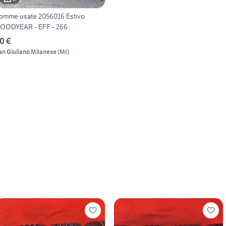
omme usate 2056016 Estivo
OODYEAR - EFF - 266
0 €
an Giuliano Milanese
(
MI
)