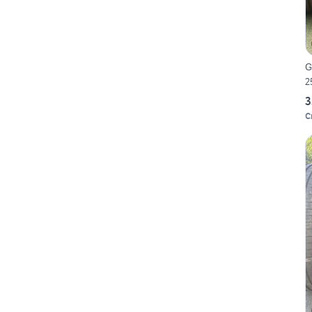
G
2
3
C