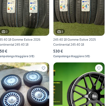
3
3
45 40 18 Gomme Estive 2026
245 40 18 Gomme Estive 2025
ontinental 245 40 18
Continental 245 40 18
50 €
530 €
ampolongo Maggiore
(
VE
)
Campolongo Maggiore
(
VE
)