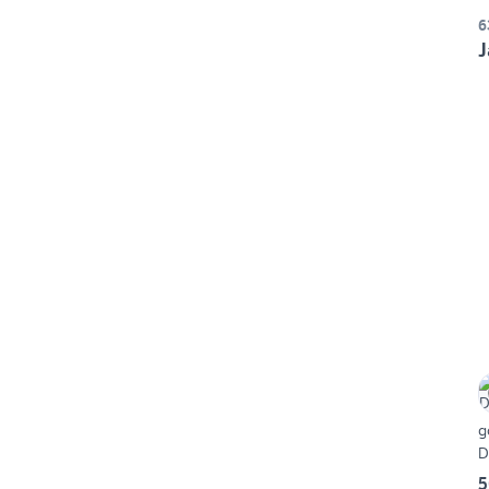
6
J
g
D
5