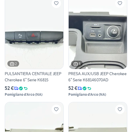
2
5
PULSANTIERA CENTRALE JEEP
PRESA AUX/USB JEEP Cherokee
Cherokee 6° Serie K6815
6° Serie K68146070AD
52 €
52 €
Pomigliano d'Arco
(
NA
)
Pomigliano d'Arco
(
NA
)