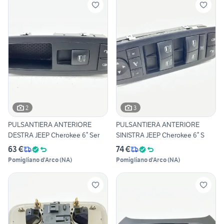
2
3
PULSANTIERA ANTERIORE
PULSANTIERA ANTERIORE
DESTRA JEEP Cherokee 6° Ser
SINISTRA JEEP Cherokee 6° S
63 €
74 €
Pomigliano d'Arco
(
NA
)
Pomigliano d'Arco
(
NA
)