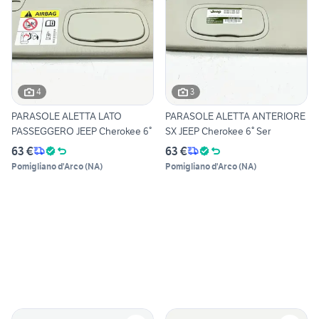
4
3
PARASOLE ALETTA LATO
PARASOLE ALETTA ANTERIORE
PASSEGGERO JEEP Cherokee 6°
SX JEEP Cherokee 6° Ser
63 €
63 €
Pomigliano d'Arco
(
NA
)
Pomigliano d'Arco
(
NA
)