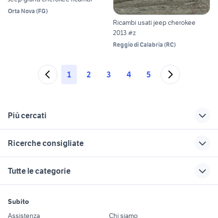
Orta Nova
(
FG
)
Ricambi usati jeep cherokee
2013 #z
Reggio di Calabria
(
RC
)
1
2
3
4
5
Più cercati
Correlati
Richerche simili
Suggerimenti
Ricerche consigliate
opel corsa 2016
jeep cherokee 1999
jeep cherokee
accessori auto
toyota rav4
toyota corolla
bmw x1 2016
jeep grand cherokee
Tutte le categorie
Veneto
auto Puglia
x max 250 2016
auto usate reggio emilia
auto usate taranto privati
mercedes jeep 2016
fiat 1100 anni 50
jeep wrangler in
golf 6
nissan silvia
motori
immobili
lavoro e servizi
sardegna
jeep cherokee usato
golf 8 usata
Subito
auto Napoli provincia
auto honda hr v
Auto
Appartamenti
Offerte di lavoro
lombardia
cerchi in lega jeep
auto usate lecco
Assistenza
Chi siamo