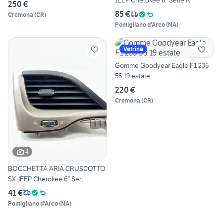
JEEP Cherokee 6° Serie K
250 €
85 €
Cremona
(
CR
)
Pomigliano d'Arco
(
NA
)
Vetrina
Gomme Goodyear Eagle F1 235
55 19 estate
220 €
Cremona
(
CR
)
4
BOCCHETTA ARIA CRUSCOTTO
SX JEEP Cherokee 6° Seri
41 €
Pomigliano d'Arco
(
NA
)