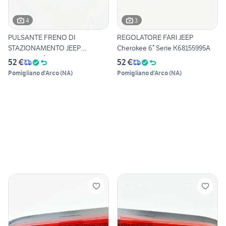
4
3
PULSANTE FRENO DI
REGOLATORE FARI JEEP
STAZIONAMENTO JEEP
Cherokee 6° Serie K68155995A
Cherokee 6°
52 €
52 €
Pomigliano d'Arco
(
NA
)
Pomigliano d'Arco
(
NA
)