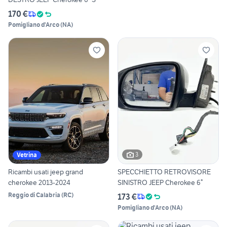
170 €
Pomigliano d'Arco
(
NA
)
3
Vetrina
Ricambi usati jeep grand
SPECCHIETTO RETROVISORE
cherokee 2013-2024
SINISTRO JEEP Cherokee 6°
Reggio di Calabria
(
RC
)
173 €
Pomigliano d'Arco
(
NA
)