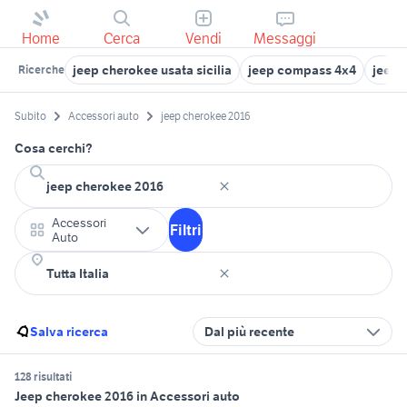
Home
Cerca
Vendi
Messaggi
jeep cherokee usata sicilia
jeep compass 4x4
jeep i
Ricerche
Subito
Accessori auto
jeep cherokee 2016
Cosa cerchi?
Accessori
Filtri
Auto
Salva ricerca
Dal più recente
128 risultati
Jeep cherokee 2016 in Accessori auto