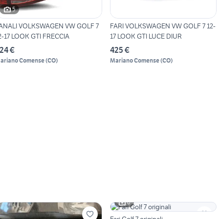
5
ANALI VOLKSWAGEN VW GOLF 7
FARI VOLKSWAGEN VW GOLF 7 12-
2-17 LOOK GTI FRECCIA
17 LOOK GTI LUCE DIUR
24 €
425 €
ariano Comense
(
CO
)
Mariano Comense
(
CO
)
6
Fari Golf 7 originali