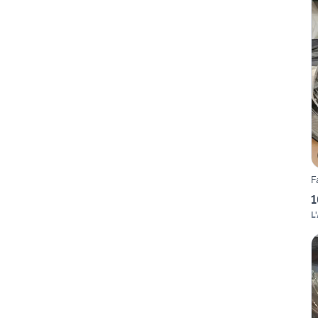
F
1
L