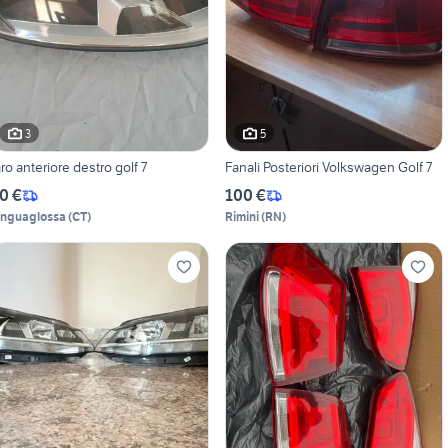
3
5
aro anteriore destro golf 7
Fanali Posteriori Volkswagen Golf 7
0 €
100 €
inguaglossa
(
CT
)
Rimini
(
RN
)