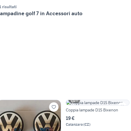
1 risultati
ampadine golf 7 in Accessori auto
8
Coppia lampade D1S Bixenon
19 €
Catanzaro
(
CZ
)