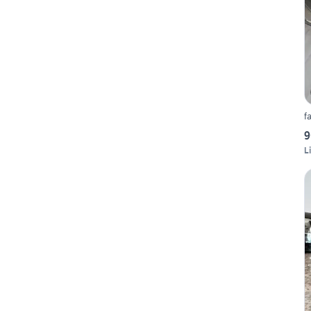
f
9
L