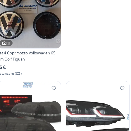
11
et 4 Coprimozzo Volkswagen 65
m Golf Tiguan
6 €
atanzaro
(
CZ
)