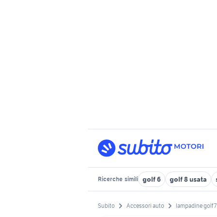
golf 6
golf 8 usata
Ricerche
simili
Subito
Accessori auto
lampadine golf 7