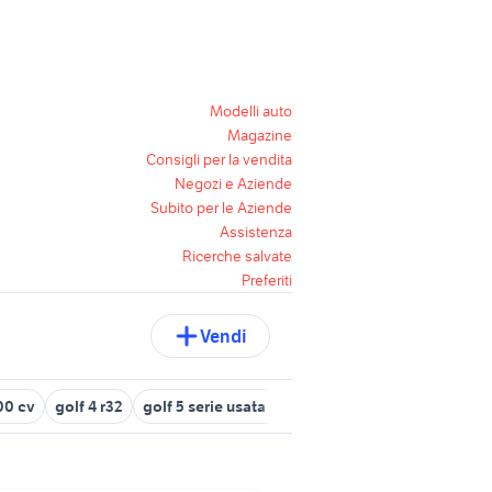
Modelli auto
Magazine
Consigli per la vendita
Negozi e Aziende
Subito per le Aziende
Assistenza
Ricerche salvate
Preferiti
Vendi
300 cv
golf 4 r32
golf 5 serie usata campania
ammortizzatori ori