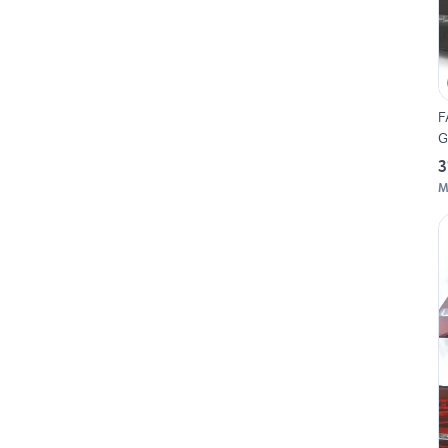
F
G
3
M