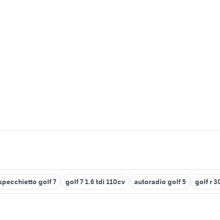
specchietto golf 7
golf 7 1.6 tdi 110cv
autoradio golf 5
golf r 