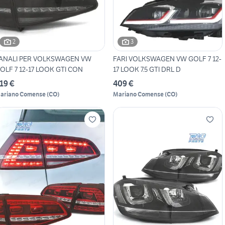
2
3
ANALI PER VOLKSWAGEN VW
FARI VOLKSWAGEN VW GOLF 7 12-
OLF 7 12-17 LOOK GTI CON
17 LOOK 7.5 GTI DRL D
19 €
409 €
ariano Comense
(
CO
)
Mariano Comense
(
CO
)