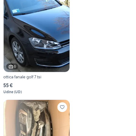
6
ottica fanale golf 7 tsi
55 €
Udine
(
UD
)