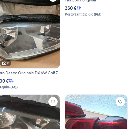
260 €
Porto Sant'Elpidio
(
FM
)
6
aro Destro Originale DX VW Golf 7
00 €
'Aquila
(
AQ
)