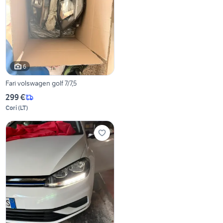
6
Fari volswagen golf 7/7,5
299 €
Cori
(
LT
)