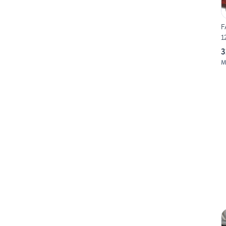
F
1
3
M