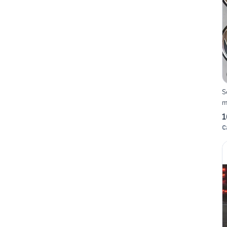
S
m
1
C