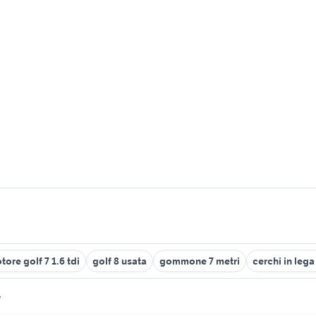
tore golf 7 1.6 tdi
golf 8 usata
gommone 7 metri
cerchi in lega
7