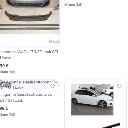
Milano
(
MI
)
it estetico Vw Golf 7 3/5P Look GTI
 Uscite
99 €
ilano
(
MI
)
3
inigonne laterali sottoporta Vw
olf 7 GTI Look
99 €
ilano
(
MI
)