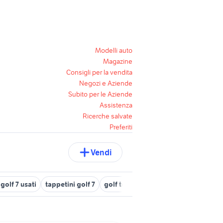
Modelli auto
Magazine
Consigli per la vendita
Negozi e Aziende
Subito per le Aziende
Assistenza
Ricerche salvate
Preferiti
Vendi
 golf 7 usati
tappetini golf 7
golf terza serie
dacia lodgy 7 post