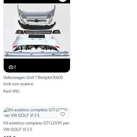
8
Volkswagen Golf 7 Bodykit R400
look con scarico
Forli'
(
FC
)
Kit estetico completo GTI LOOK per
VW GOLF VI 3 5