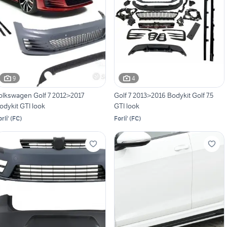
9
4
olkswagen Golf 7 2012>2017
Golf 7 2013>2016 Bodykit Golf 7.5
odykit GTI look
GTI look
rli'
(
FC
)
Forli'
(
FC
)