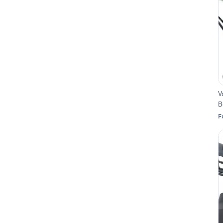
V
B
Fo