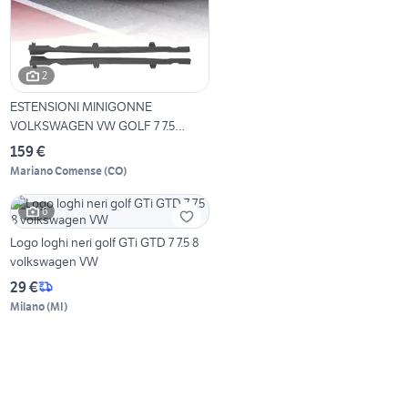
2
ESTENSIONI MINIGONNE
VOLKSWAGEN VW GOLF 7 7.5
LOOK
159 €
Mariano Comense
(
CO
)
6
Logo loghi neri golf GTi GTD 7 7.5 8
volkswagen VW
29 €
Milano
(
MI
)