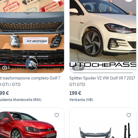
6
4
it trasformazione completo Golf 7
Splitter Spoiler V2 VW Golf VII 7 2017
II GTI / GTD
GTI GTD
99 €
199 €
uidonia Montecelio
(
RM
)
Verbania
(
VB
)