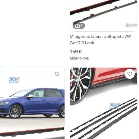
8
Minigonne laterali sottoporta VW
Golf 7 R Look
159 €
Milano
(
MI
)