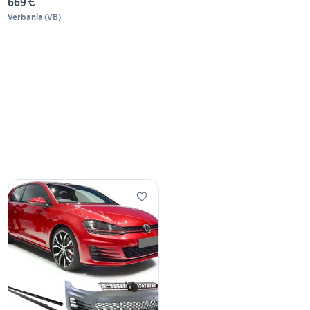
669 €
Verbania
(
VB
)