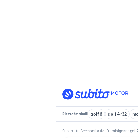
golf 6
golf 4 r32
mo
Ricerche
simili
Subito
Accessori auto
minigonne golf 