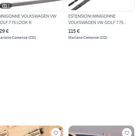
2
INIGONNE VOLKSWAGEN VW
ESTENSIONI MINIGONNE
OLF 7 7.5 LOOK R
VOLKSWAGEN VW GOLF 7 7.5
LOOK
29 €
115 €
ariano Comense
(
CO
)
Mariano Comense
(
CO
)