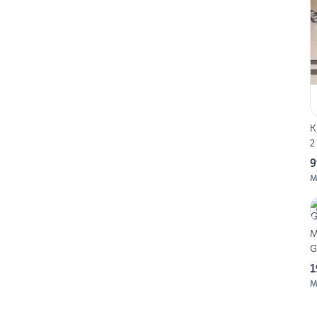
K
2
9
M
M
G
1
M