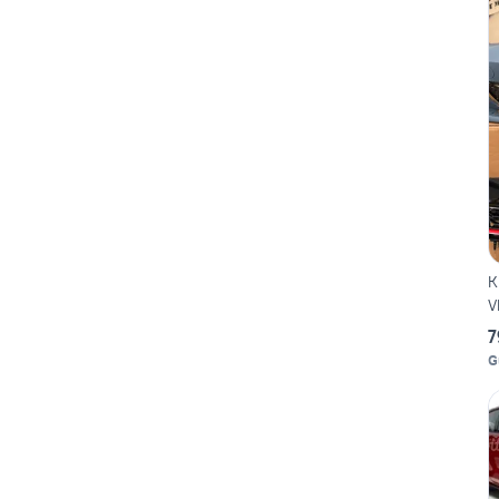
K
V
7
G