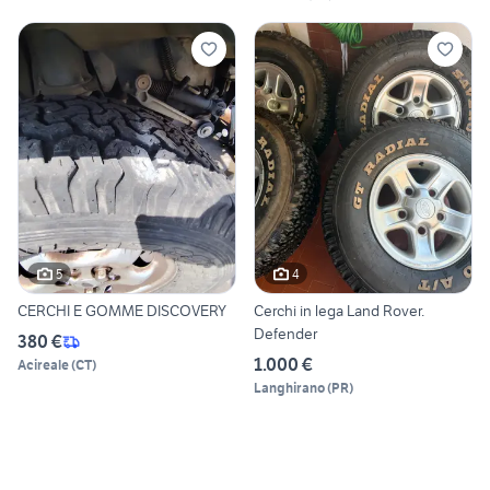
5
4
CERCHI E GOMME DISCOVERY
Cerchi in lega Land Rover.
Defender
380 €
1.000 €
Acireale
(
CT
)
Langhirano
(
PR
)