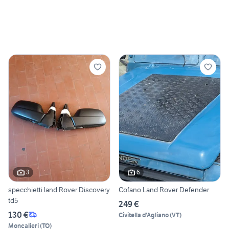
3
6
specchietti land Rover Discovery
Cofano Land Rover Defender
td5
249 €
130 €
Civitella d'Agliano
(
VT
)
Moncalieri
(
TO
)