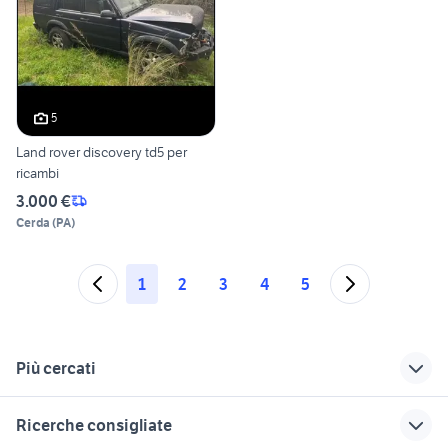
5
Land rover discovery td5 per
ricambi
3.000 €
Cerda
(
PA
)
1
2
3
4
5
Più cercati
Correlati
Richerche simili
Suggerimenti
Ricerche consigliate
range rover sport
pompa gasolio
land rover livorno