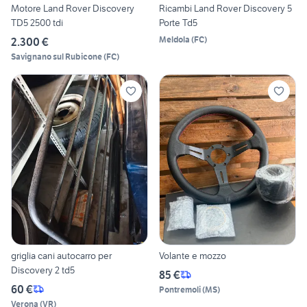
Motore Land Rover Discovery
Ricambi Land Rover Discovery 5
TD5 2500 tdi
Porte Td5
Meldola
(
FC
)
2.300 €
Savignano sul Rubicone
(
FC
)
griglia cani autocarro per
Volante e mozzo
Discovery 2 td5
85 €
60 €
Pontremoli
(
MS
)
Verona
(
VR
)