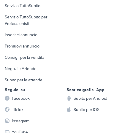
Servizio TuttoSubito
elettronica
per la casa e la
sports e hobby
Servizio TuttoSubito per
persona
Informatica
Animali
Professionisti
Arredamento e
Console e
Accessori per
Casalinghi
Inserisci annuncio
Videogiochi
animali
Elettrodomestici
Promuovi annuncio
Audio/Video
Musica e Film
Giardino e Fai da te
Consigli per la vendita
Fotografia
Libri e Riviste
Abbigliamento e
Negozi e Aziende
Telefonia
Strumenti Musicali
Accessori
Subito per le aziende
Sports
Tutto per i bambini
Seguici su
Scarica gratis l'App
Biciclette
Facebook
Subito per Android
Collezionismo
TikTok
Subito per iOS
Instagram
YouTube