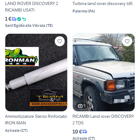
LAND ROVER DISCOVERY 2
Turbina land rover discovery td5
RICAMBI USATI
Palermo
(
PA
)
1 €
Sant'Egidio alla Vibrata
(
TE
)
5
Ammortizzatore Sterzo Rinforzato
RICAMBI Land rover DISCOVERY
IRON MAN
2 TD5
Acireale
(
CT
)
10 €
Acireale
(
CT
)