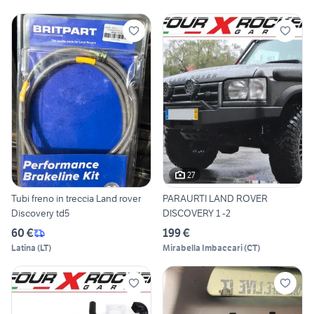
27
Tubi freno in treccia Land rover
PARAURTI LAND ROVER
Discovery td5
DISCOVERY 1 -2
60 €
199 €
Latina
(
LT
)
Mirabella Imbaccari
(
CT
)