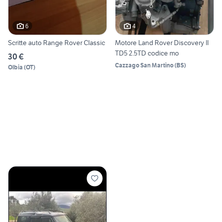
6
4
Scritte auto Range Rover Classic
Motore Land Rover Discovery II
TD5 2.5TD codice mo
30 €
Cazzago San Martino
(
BS
)
Olbia
(
OT
)