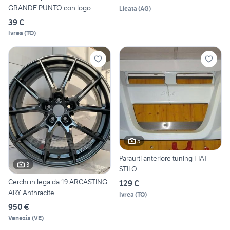
GRANDE PUNTO con logo
Licata
(
AG
)
39 €
Ivrea
(
TO
)
5
Paraurti anteriore tuning FIAT
3
STILO
Cerchi in lega da 19 ARCASTING
129 €
ARY Anthracite
Ivrea
(
TO
)
950 €
Venezia
(
VE
)