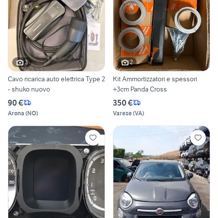
3
2
Cavo ricarica auto elettrica Type 2
Kit Ammortizzatori e spessori
- shuko nuovo
+3cm Panda Cross
90 €
350 €
Arona
(
NO
)
Varese
(
VA
)