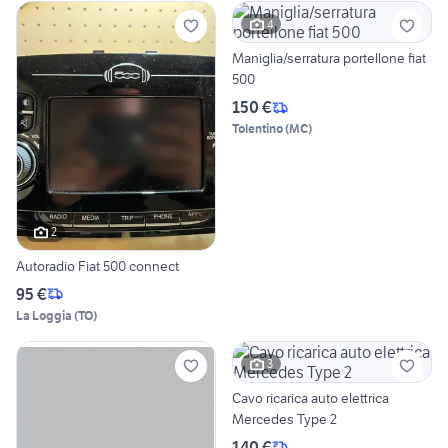
4
Maniglia/serratura portellone fiat
500
150 €
Tolentino
(
MC
)
2
Autoradio Fiat 500 connect
95 €
La Loggia
(
TO
)
3
Cavo ricarica auto elettrica
Mercedes Type 2
140 €