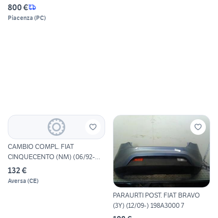
800 €
Piacenza
(
PC
)
CAMBIO COMPL. FIAT
CINQUECENTO (NM) (06/92-
01/99 1
132 €
Aversa
(
CE
)
PARAURTI POST. FIAT BRAVO
(3Y) (12/09-) 198A3000 7