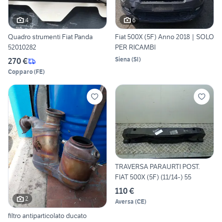
4
6
Quadro strumenti Fiat Panda
Fiat 500X (5F) Anno 2018 | SOLO
52010282
PER RICAMBI
Siena
(
SI
)
270 €
Copparo
(
FE
)
TRAVERSA PARAURTI POST.
FIAT 500X (5F) (11/14-) 55
110 €
2
Aversa
(
CE
)
filtro antiparticolato ducato