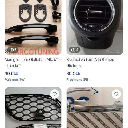
3
6
Maniglie nere Giulietta - Alfa Mito
Ricambi vari per Alfa Romeo
- Lancia Y
Giulietta
40 €
80 €
Palermo
(
PA
)
Frosinone
(
FR
)