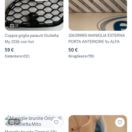
15
Coppia griglia paraurti Giulietta
156099955 MANIGLIA ESTERNA
My 2016 con fori
PORTA ANTERIORE Sx ALFA
59 €
50 €
Catanzaro
(
CZ
)
Grugliasco
(
TO
)
14
Maniglie brunite Originali Alfa