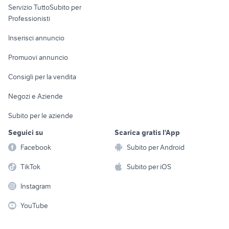
Servizio TuttoSubito per
persona
Informatica
Animali
Professionisti
Arredamento e
Console e
Accessori per
Casalinghi
Inserisci annuncio
Videogiochi
animali
Elettrodomestici
Promuovi annuncio
Audio/Video
Musica e Film
Giardino e Fai da te
Consigli per la vendita
Fotografia
Libri e Riviste
Abbigliamento e
Negozi e Aziende
Telefonia
Strumenti Musicali
Accessori
Subito per le aziende
Sports
Tutto per i bambini
Seguici su
Scarica gratis l'App
Biciclette
Facebook
Subito per Android
Collezionismo
TikTok
Subito per iOS
Instagram
YouTube