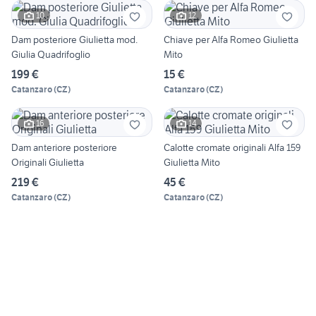
10
12
Dam posteriore Giulietta mod.
Chiave per Alfa Romeo Giulietta
Giulia Quadrifoglio
Mito
199 €
15 €
Catanzaro
(
CZ
)
Catanzaro
(
CZ
)
16
14
Dam anteriore posteriore
Calotte cromate originali Alfa 159
Originali Giulietta
Giulietta Mito
219 €
45 €
Catanzaro
(
CZ
)
Catanzaro
(
CZ
)