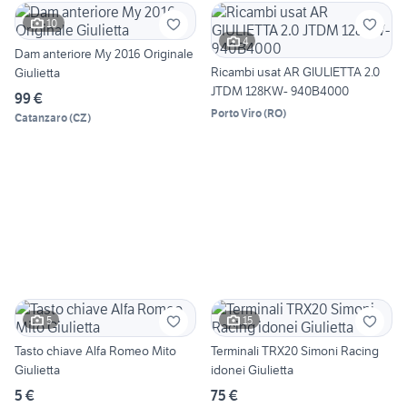
10
4
Dam anteriore My 2016 Originale
Ricambi usat AR GIULIETTA 2.0
Giulietta
JTDM 128KW- 940B4000
99 €
Porto Viro
(
RO
)
Catanzaro
(
CZ
)
5
15
Tasto chiave Alfa Romeo Mito
Terminali TRX20 Simoni Racing
Giulietta
idonei Giulietta
5 €
75 €