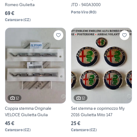
Romeo Giulietta
JTD - 940A3000
Porto Viro
(
RO
)
69 €
Catanzaro
(
CZ
)
12
12
Coppia stemma Originale
Set stemma e coprimozzo My
VELOCE Giulietta Giulia
2016 Giulietta Mito 147
45 €
25 €
Catanzaro
(
CZ
)
Catanzaro
(
CZ
)