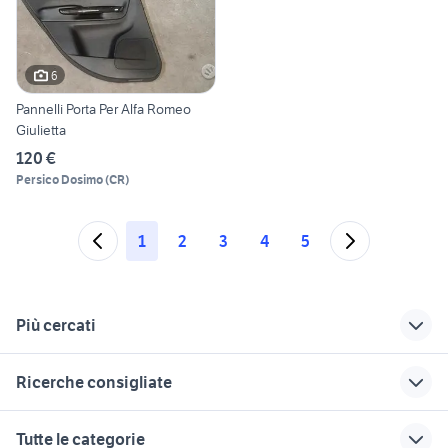
6
Pannelli Porta Per Alfa Romeo
Giulietta
120 €
Persico Dosimo
(
CR
)
1
2
3
4
5
Più cercati
Correlati
Richerche simili
Suggerimenti
Ricerche consigliate
alfa 75 3.0 v6
alfa romeo giulietta
auto usate chieti
turbodelta
regalo auto Roma
fiorino pick up
specchietto giulietta
auto grandinate
Tutte le categorie
alfa giulietta grigia