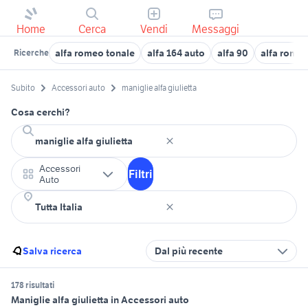
Home
Cerca
Vendi
Messaggi
alfa romeo tonale
alfa 164 auto
alfa 90
alfa romeo
Ricerche
Subito
Accessori auto
maniglie alfa giulietta
Cosa cerchi?
Accessori
Filtri
Auto
Salva ricerca
Dal più recente
178 risultati
Maniglie alfa giulietta in Accessori auto