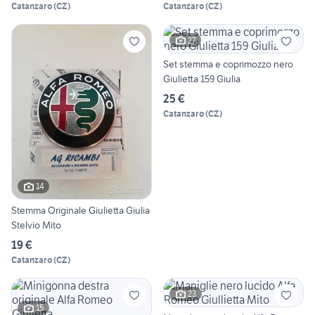
Catanzaro
(
CZ
)
Catanzaro
(
CZ
)
27
Set stemma e coprimozzo nero
Giulietta 159 Giulia
25 €
Catanzaro
(
CZ
)
14
Stemma Originale Giulietta Giulia
Stelvio Mito
19 €
Catanzaro
(
CZ
)
23
15