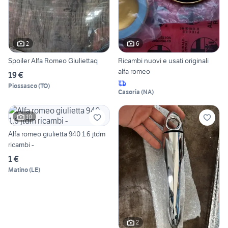
2
6
Spoiler Alfa Romeo Giuliettaq
Ricambi nuovi e usati originali
alfa romeo
19 €
Piossasco
(
TO
)
Casoria
(
NA
)
10
Alfa romeo giulietta 940 1.6 jtdm
ricambi -
1 €
Matino
(
LE
)
2