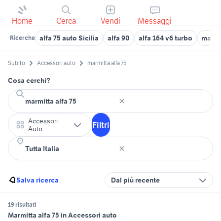
Home
Cerca
Vendi
Messaggi
alfa 75 auto Sicilia
alfa 90
alfa 164 v6 turbo
marmi
Ricerche
Subito
Accessori auto
marmitta alfa 75
Cosa cerchi?
Accessori
Filtri
Auto
Salva ricerca
Dal più recente
19 risultati
Marmitta alfa 75 in Accessori auto