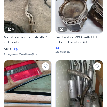
6
6
Marmitta antero centrale alfa 75
Pezzi motore 500 Abarth TJET
mai montata
turbo elaborazione GT
500 €
Messina
(
ME
)
Rosignano Marittimo
(
LI
)