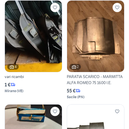
4
2
vari ricambi
PARATIA SCARICO - MARMITTA
ALFA ROMEO 75 1600 I.E.
1 €
55 €
Mirano
(
VE
)
Sacile
(
PN
)