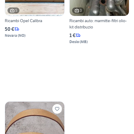
5
3
Ricambi Opel Calibra
Ricambi auto: marmitte-filtri olio-
kit distribuzio
50 €
1 €
Novara
(
NO
)
Desio
(
MB
)