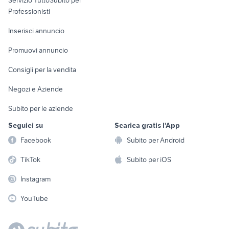
Servizio TuttoSubito per
persona
Informatica
Animali
Professionisti
Arredamento e
Console e
Accessori per
Casalinghi
Inserisci annuncio
Videogiochi
animali
Elettrodomestici
Promuovi annuncio
Audio/Video
Musica e Film
Giardino e Fai da te
Consigli per la vendita
Fotografia
Libri e Riviste
Abbigliamento e
Negozi e Aziende
Telefonia
Strumenti Musicali
Accessori
Subito per le aziende
Sports
Tutto per i bambini
Seguici su
Scarica gratis l'App
Biciclette
Facebook
Subito per Android
Collezionismo
TikTok
Subito per iOS
Instagram
YouTube