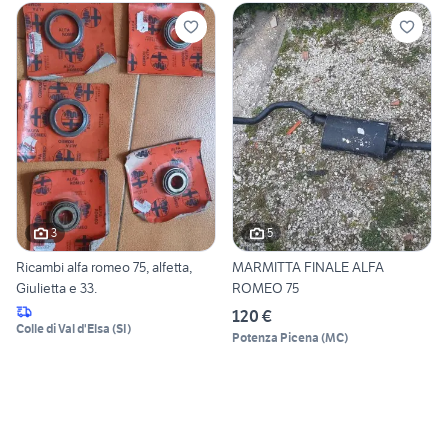
3
5
Ricambi alfa romeo 75, alfetta,
MARMITTA FINALE ALFA
Giulietta e 33.
ROMEO 75
120 €
Colle di Val d'Elsa
(
SI
)
Potenza Picena
(
MC
)