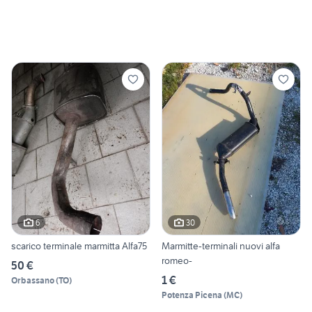
6
30
scarico terminale marmitta Alfa75
Marmitte-terminali nuovi alfa
romeo-
50 €
1 €
Orbassano
(
TO
)
Potenza Picena
(
MC
)