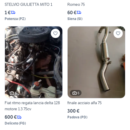
STELVIO GIULIETTA MITO 1
Romeo 75
1 €
60 €
Potenza
(
PZ
)
Siena
(
SI
)
6
6
Fiat ritmo regata lancia delta 128
finale acciaio alfa 75
motore 1.3 75cv
300 €
600 €
Padova
(
PD
)
Deliceto
(
FG
)