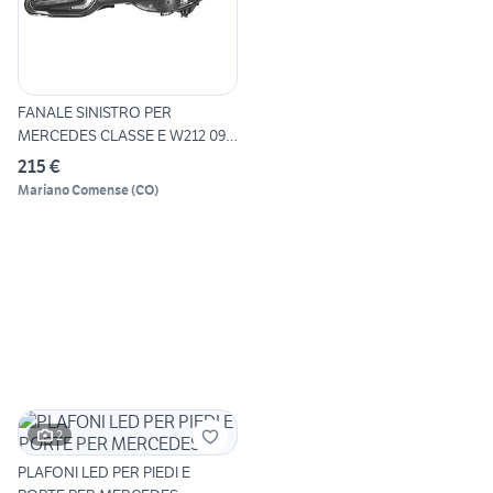
FANALE SINISTRO PER
MERCEDES CLASSE E W212 09-
13
215 €
Mariano Comense
(
CO
)
2
PLAFONI LED PER PIEDI E