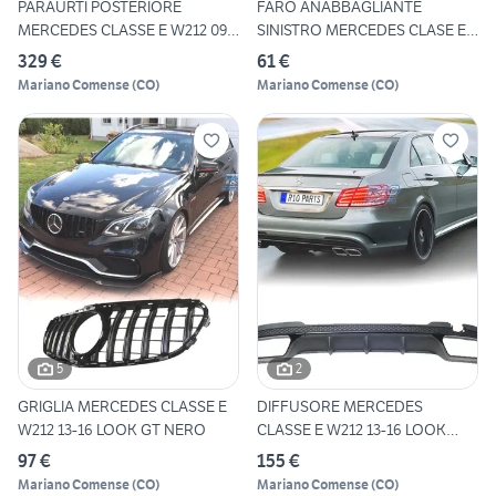
PARAURTI POSTERIORE
FARO ANABBAGLIANTE
MERCEDES CLASSE E W212 09-
SINISTRO MERCEDES CLASE E
13 L
W212
329 €
61 €
Mariano Comense
(
CO
)
Mariano Comense
(
CO
)
5
2
GRIGLIA MERCEDES CLASSE E
DIFFUSORE MERCEDES
W212 13-16 LOOK GT NERO
CLASSE E W212 13-16 LOOK
AMG E6
97 €
155 €
Mariano Comense
(
CO
)
Mariano Comense
(
CO
)