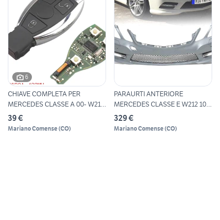
6
CHIAVE COMPLETA PER
PARAURTI ANTERIORE
MERCEDES CLASSE A 00- W211
MERCEDES CLASSE E W212 10-
W21
13 LO
39 €
329 €
Mariano Comense
(
CO
)
Mariano Comense
(
CO
)