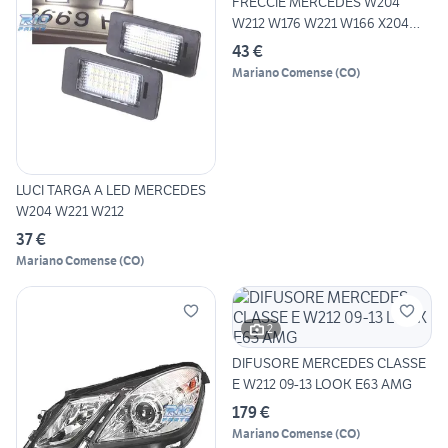
FRECCIE MERCEDES W204
W212 W176 W221 W166 X204
SPE
43 €
Mariano Comense
(
CO
)
LUCI TARGA A LED MERCEDES
W204 W221 W212
37 €
Mariano Comense
(
CO
)
2
DIFUSORE MERCEDES CLASSE
E W212 09-13 LOOK E63 AMG
179 €
Mariano Comense
(
CO
)