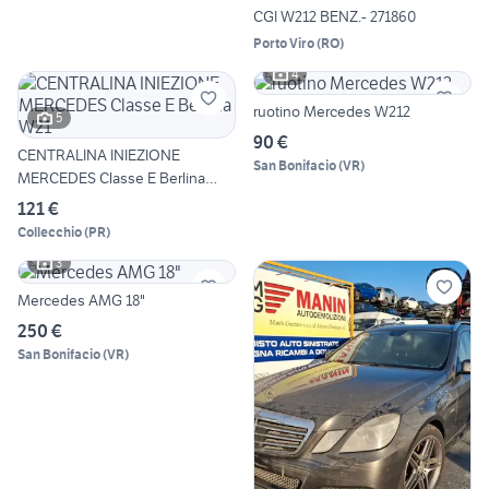
CGI W212 BENZ.- 271860
Porto Viro
(
RO
)
4
ruotino Mercedes W212
5
90 €
CENTRALINA INIEZIONE
San Bonifacio
(
VR
)
MERCEDES Classe E Berlina
W21
121 €
Collecchio
(
PR
)
3
Mercedes AMG 18"
250 €
San Bonifacio
(
VR
)