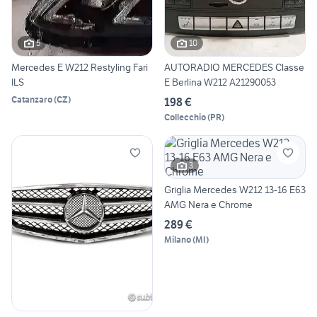
5
10
Mercedes E W212 Restyling Fari
AUTORADIO MERCEDES Classe
ILS
E Berlina W212 A21290053
Catanzaro
(
CZ
)
198 €
Collecchio
(
PR
)
3
Griglia Mercedes W212 13-16 E63
AMG Nera e Chrome
289 €
Milano
(
MI
)