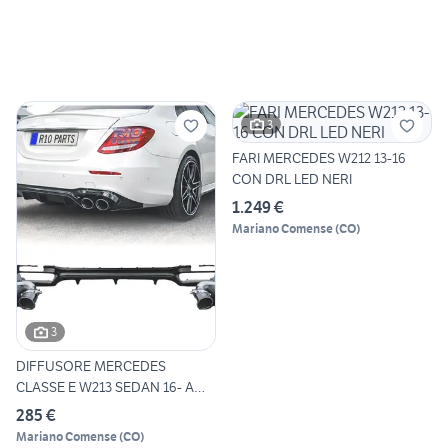
3
FARI MERCEDES W212 13-16
CON DRL LED NERI
1.249 €
Mariano Comense
(
CO
)
3
DIFFUSORE MERCEDES
CLASSE E W213 SEDAN 16- AMG
E53
285 €
Mariano Comense
(
CO
)