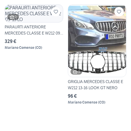
2
PARAURTI ANTERIORE
MERCEDES CLASSE E W212 09-
13 LO
329 €
Mariano Comense
(
CO
)
3
GRIGLIA MERCEDES CLASSE E
W212 13-16 LOOK GT NERO
96 €
Mariano Comense
(
CO
)