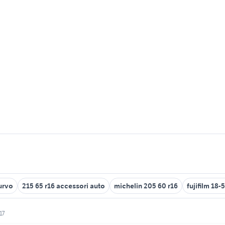
urvo
215 65 r16 accessori auto
michelin 205 60 r16
fujifilm 18-
17