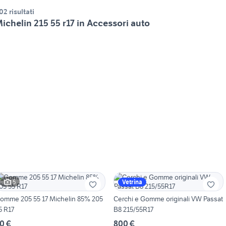
02 risultati
ichelin 215 55 r17 in Accessori auto
5
Vetrina
omme 205 55 17 Michelin 85% 205
Cerchi e Gomme originali VW Passat
5 R17
B8 215/55R17
0 €
800 €