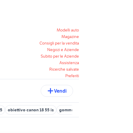
Modelli auto
Magazine
Consigli per la vendita
Negozi e Aziende
Subito per le Aziende
Assistenza
Ricerche salvate
Preferiti
Vendi
55
obiettivo canon 18 55 is
gomme pirelli 205 55 r16
gomme 205