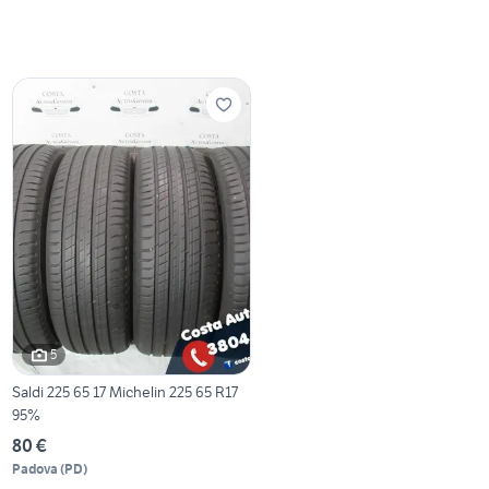
5
Saldi 225 65 17 Michelin 225 65 R17
95%
80 €
Padova
(
PD
)