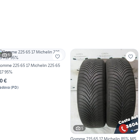
5
omme 225 65 17 Michelin 225 65
17 95%
0 €
adova
(
PD
)
5
Gomme 215 65 17 Michelin 85% MS