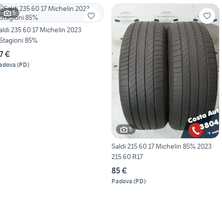
5
aldi 235 60 17 Michelin 2023
Stagioni 85%
7 €
adova
(
PD
)
5
Saldi 215 60 17 Michelin 85% 2023
215 60 R17
85 €
Padova
(
PD
)