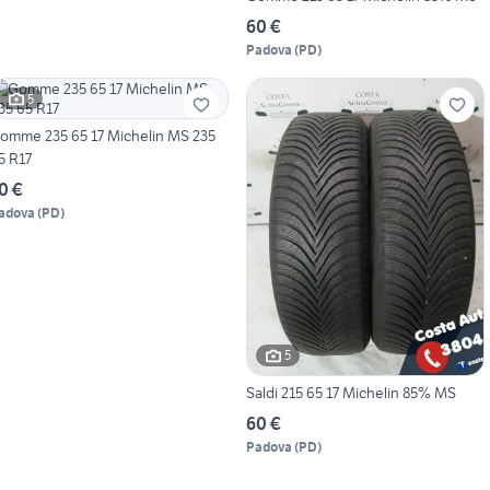
60 €
Padova
(
PD
)
5
omme 235 65 17 Michelin MS 235
5 R17
0 €
adova
(
PD
)
5
Saldi 215 65 17 Michelin 85% MS
60 €
Padova
(
PD
)