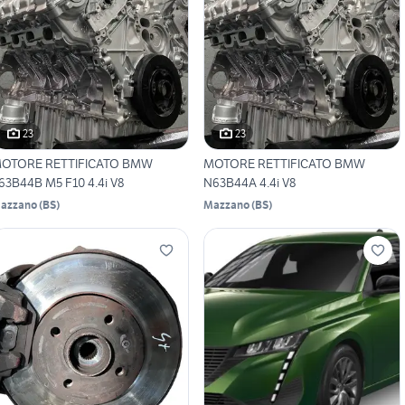
23
23
OTORE RETTIFICATO BMW
MOTORE RETTIFICATO BMW
63B44B M5 F10 4.4i V8
N63B44A 4.4i V8
azzano
(
BS
)
Mazzano
(
BS
)