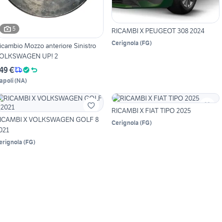
5
RICAMBI X PEUGEOT 308 2024
Cerignola
(
FG
)
icambio Mozzo anteriore Sinistro
OLKSWAGEN UP! 2
49 €
apoli
(
NA
)
RICAMBI X FIAT TIPO 2025
ICAMBI X VOLKSWAGEN GOLF 8
Cerignola
(
FG
)
021
erignola
(
FG
)