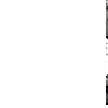
M
S
M