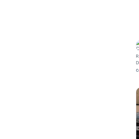
R
D
C