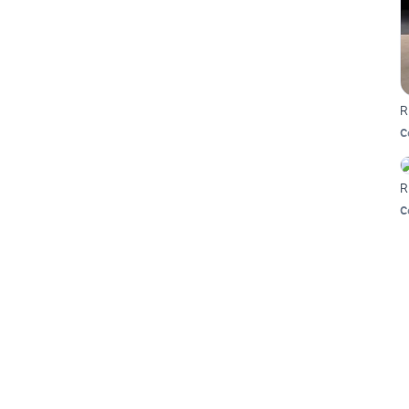
R
C
R
C