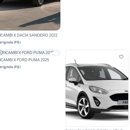
ICAMBI X DACIA SANDERO 2022
erignola
(
FG
)
ICAMBI X FORD PUMA 2025
erignola
(
FG
)