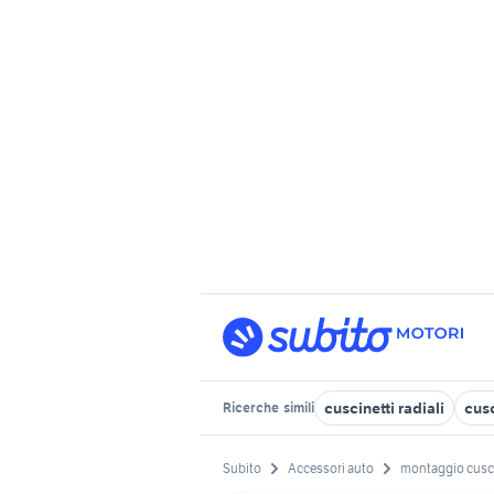
cuscinetti radiali
cusc
Ricerche
simili
Subito
Accessori auto
montaggio cusci