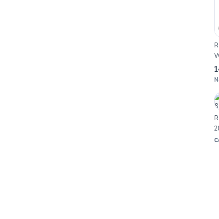
R
V
1
N
R
2
C