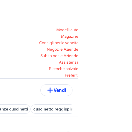
Modelli auto
Magazine
Consigli per la vendita
Negozi e Aziende
Subito per le Aziende
Assistenza
Ricerche salvate
Preferiti
Vendi
anze cuscinetti
cuscinetto reggispinta frizione
cuscinetti albero