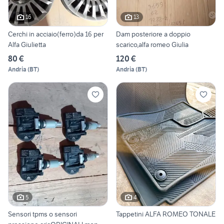
16
13
Cerchi in acciaio(ferro)da 16 per
Dam posteriore a doppio
Alfa Giulietta
scarico,alfa romeo Giulia
80 €
120 €
Andria
(
BT
)
Andria
(
BT
)
5
4
Sensori tpms o sensori
Tappetini ALFA ROMEO TONALE