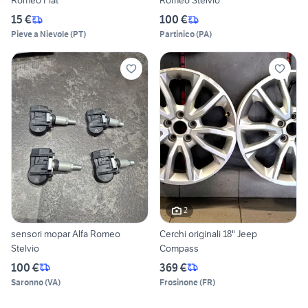
Romeo Fiat
Romeo Stelvio
15 €
100 €
Pieve a Nievole
(
PT
)
Partinico
(
PA
)
2
sensori mopar Alfa Romeo
Cerchi originali 18" Jeep
Stelvio
Compass
100 €
369 €
Saronno
(
VA
)
Frosinone
(
FR
)