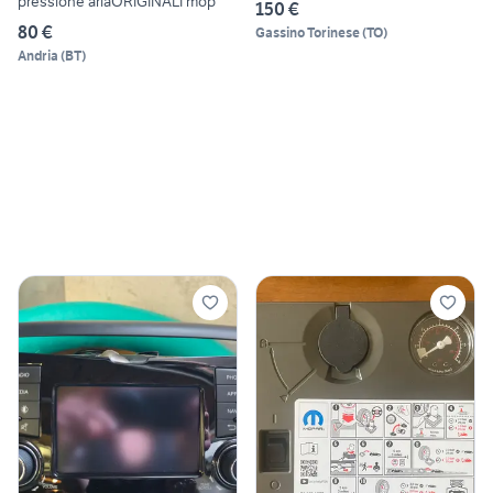
pressione ariaORIGINALI mop
150 €
80 €
Gassino Torinese
(
TO
)
Andria
(
BT
)