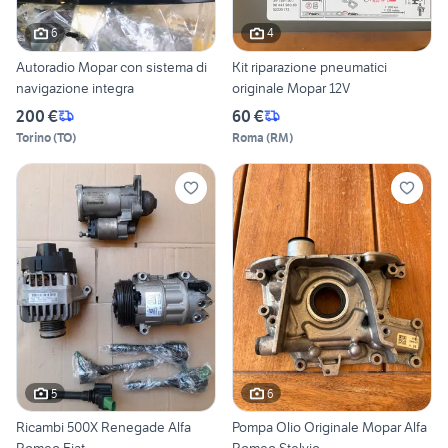
6
4
Autoradio Mopar con sistema di
Kit riparazione pneumatici
navigazione integra
originale Mopar 12V
200 €
60 €
Torino
(
TO
)
Roma
(
RM
)
5
6
Ricambi 500X Renegade Alfa
Pompa Olio Originale Mopar Alfa