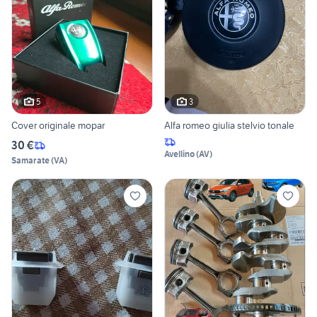
5
3
Cover originale mopar
Alfa romeo giulia stelvio tonale
30 €
Avellino
(
AV
)
Samarate
(
VA
)