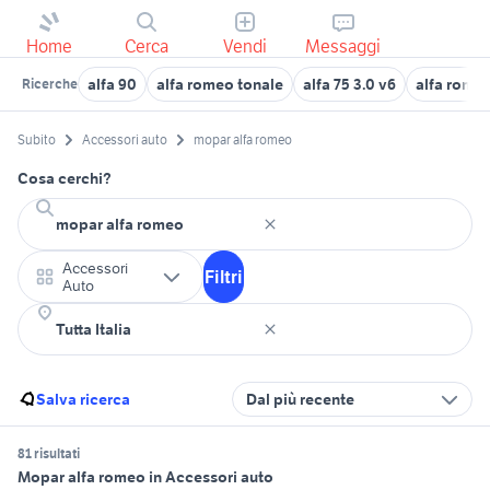
Home
Cerca
Vendi
Messaggi
alfa 90
alfa romeo tonale
alfa 75 3.0 v6
alfa romeo
Ricerche
Subito
Accessori auto
mopar alfa romeo
Cosa cerchi?
Accessori
Filtri
Auto
Salva ricerca
Dal più recente
81 risultati
Mopar alfa romeo in Accessori auto