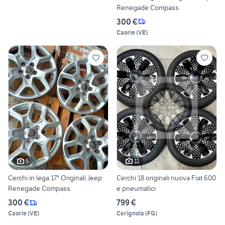
Renegade Compass
300 €
Caorle
(
VE
)
5
11
Cerchi in lega 17" Originali Jeep
Cerchi 18 originali nuova Fiat 600
Renegade Compass
e pneumatici
300 €
799 €
Caorle
(
VE
)
Cerignola
(
FG
)