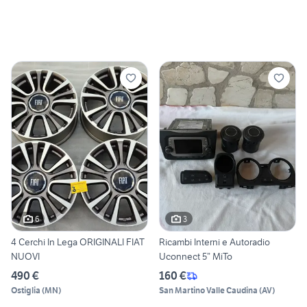
6
3
4 Cerchi In Lega ORIGINALI FIAT
Ricambi Interni e Autoradio
NUOVI
Uconnect 5” MiTo
490 €
160 €
Ostiglia
(
MN
)
San Martino Valle Caudina
(
AV
)