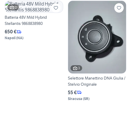
2
Batteria 48V Mild Hybrid
Stellantis 9868838980
650 €
Napoli
(
NA
)
3
Selettore Manettino DNA Giulia /
Stelvio Originale
55 €
Siracusa
(
SR
)