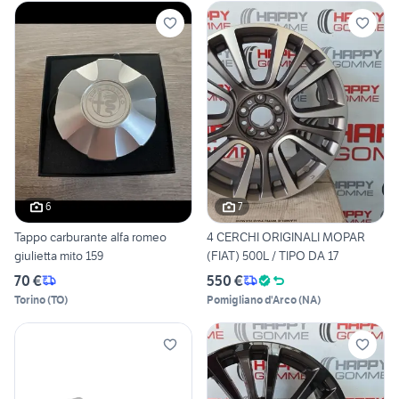
6
7
Tappo carburante alfa romeo
4 CERCHI ORIGINALI MOPAR
giulietta mito 159
(FIAT) 500L / TIPO DA 17
70 €
550 €
Torino
(
TO
)
Pomigliano d'Arco
(
NA
)