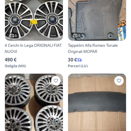
6
4
4 Cerchi In Lega ORIGINALI FIAT
Tappetini Alfa Romeo Tonale
NUOVI
Originali MOPAR
490 €
30 €
Ostiglia
(
MN
)
Porcari
(
LU
)