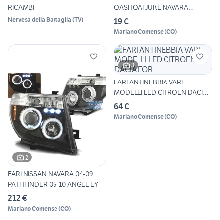
RICAMBI
QASHQAI JUKE NAVARA
MERCED
Nervesa della Battaglia
(
TV
)
19 €
Mariano Comense
(
CO
)
3
FARI ANTINEBBIA VARI
MODELLI LED CITROEN DACIA
FOR
64 €
Mariano Comense
(
CO
)
2
FARI NISSAN NAVARA 04-09
PATHFINDER 05-10 ANGEL EY
212 €
Mariano Comense
(
CO
)