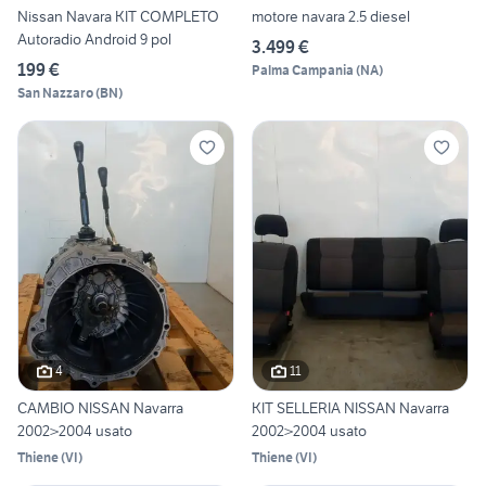
Nissan Navara KIT COMPLETO
motore navara 2.5 diesel
Autoradio Android 9 pol
3.499 €
199 €
Palma Campania
(
NA
)
San Nazzaro
(
BN
)
4
11
CAMBIO NISSAN Navarra
KIT SELLERIA NISSAN Navarra
2002>2004 usato
2002>2004 usato
Thiene
(
VI
)
Thiene
(
VI
)