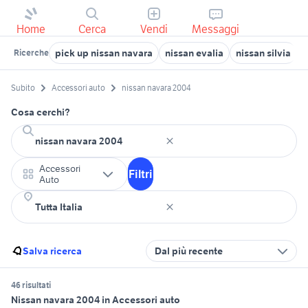
Home
Cerca
Vendi
Messaggi
pick up nissan navara
nissan evalia
nissan silvia
n
Ricerche
Subito
Accessori auto
nissan navara 2004
Cosa cerchi?
Accessori
Filtri
Auto
Salva ricerca
Dal più recente
46 risultati
Nissan navara 2004 in Accessori auto