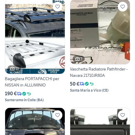
3
Vaschetta Radiatore Pathfinder -
13
Navara 21710JR80A
Bagagliera PORTAPACCHI per
50 €
NISSAN in ALLUMINIO
Santa Maria a Vico
(
CE
)
190 €
Santeramo in Colle
(
BA
)