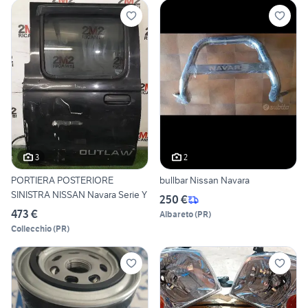
3
2
PORTIERA POSTERIORE
bullbar Nissan Navara
SINISTRA NISSAN Navara Serie Y
250 €
473 €
Albareto
(
PR
)
Collecchio
(
PR
)