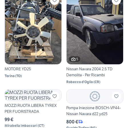
5
MOTORE YD25
Nissan Navara 2004 2.5 TD
Demolita - Per Ricambi
Torino
(
TO
)
Robecco d'Oglio
(
CR
)
MOZZI RUOTA LIBERA TYREX
Pompa Iniezione BOSCH-VP44-
PER FUORISTRADA
Nissan Navara d22 yd25
99 €
800 €
Mirabella Imbaccari
(
CT
)
Gualdo Tadino
(
PG
)