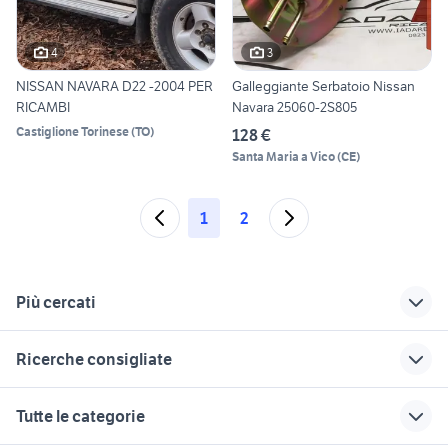
4
3
NISSAN NAVARA D22 -2004 PER
Galleggiante Serbatoio Nissan
RICAMBI
Navara 25060-2S805
Castiglione Torinese
(
TO
)
128 €
Santa Maria a Vico
(
CE
)
1
2
Più cercati
Correlati
Richerche simili
Suggerimenti
Ricerche consigliate
nissan micra bose
nissan navara np300
nissan x trail 2004
alfa 75 3.0 v6
auto solo passaggio Campania
bull bar nissan
nissan navara 2004
alfa romeo tonale
Tutte le categorie
accessori auto
auto
hyundai coupe
auto Napoli provincia
auto cabrio