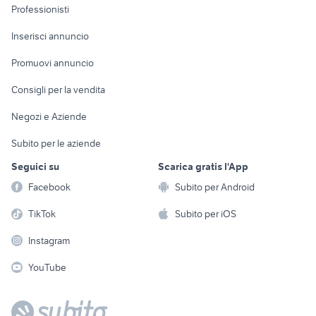
Informatica
Animali
Professionisti
Arredamento e
Console e
Accessori per
Casalinghi
Inserisci annuncio
Videogiochi
animali
Elettrodomestici
Promuovi annuncio
Audio/Video
Musica e Film
Giardino e Fai da te
Consigli per la vendita
Fotografia
Libri e Riviste
Abbigliamento e
Negozi e Aziende
Telefonia
Strumenti Musicali
Accessori
Subito per le aziende
Sports
Tutto per i bambini
Seguici su
Scarica gratis l'App
Biciclette
Facebook
Subito per Android
Collezionismo
TikTok
Subito per iOS
Instagram
YouTube