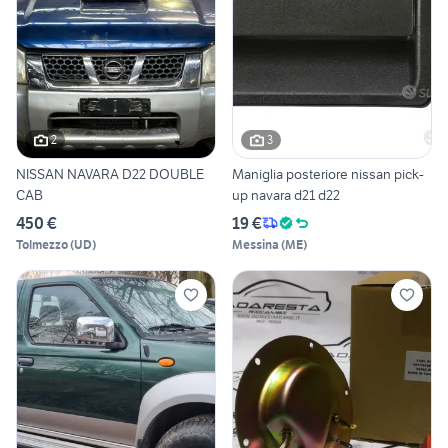
2
3
NISSAN NAVARA D22 DOUBLE
Maniglia posteriore nissan pick-
CAB
up navara d21 d22
450 €
19 €
Tolmezzo
(
UD
)
Messina
(
ME
)