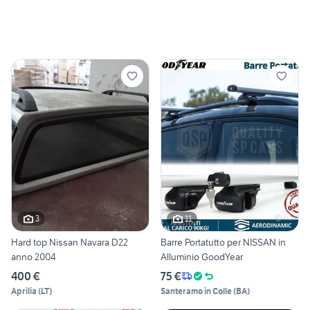
3
11
Hard top Nissan Navara D22
Barre Portatutto per NISSAN in
anno 2004
Alluminio GoodYear
400 €
75 €
Aprilia
(
LT
)
Santeramo in Colle
(
BA
)