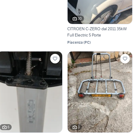
30
CITROEN C-ZERO dal 2011 35kW
Full Electric 5 Porte
Piacenza
(
PC
)
6
3