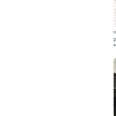
P
2
B