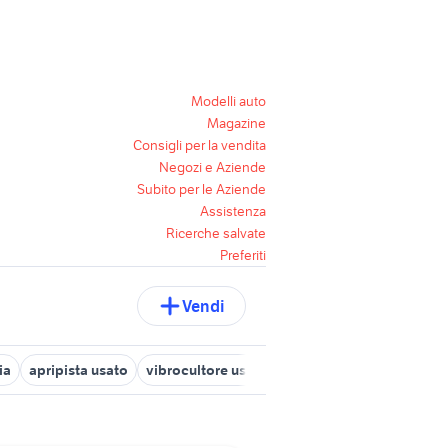
Modelli auto
Magazine
Consigli per la vendita
Negozi e Aziende
Subito per le Aziende
Assistenza
Ricerche salvate
Preferiti
Vendi
ia
apripista usato
vibrocultore usato
tagliasiepi usato
furg