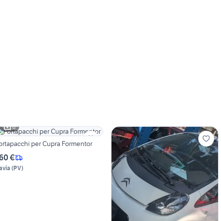
6
ortapacchi per Cupra Formentor
60 €
avia
(
PV
)