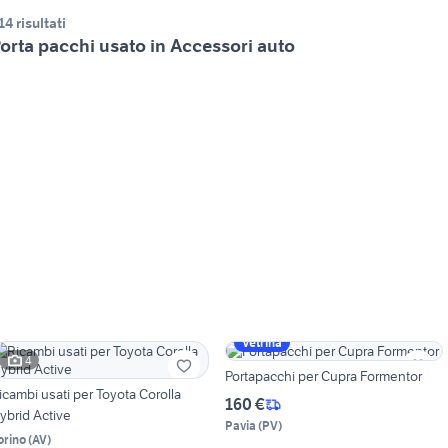
14 risultati
orta pacchi usato in Accessori auto
Vetrina
4
Portapacchi per Cupra Formentor
icambi usati per Toyota Corolla
160 €
ybrid Active
Pavia
(
PV
)
orino
(
AV
)