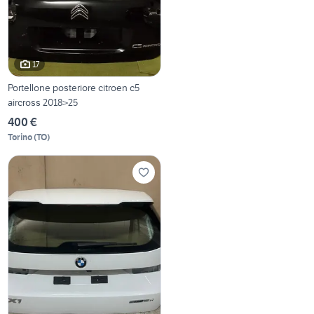
17
Portellone posteriore citroen c5
aircross 2018>25
400 €
Torino
(
TO
)