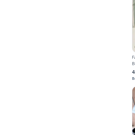
F
B
4
B