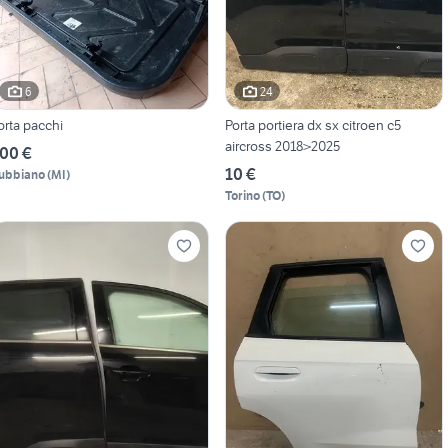
6
24
orta pacchi
Porta portiera dx sx citroen c5
aircross 2018>2025
00 €
10 €
ubbiano
(
MI
)
Torino
(
TO
)