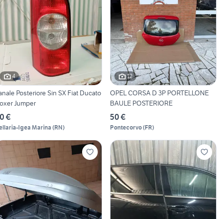
4
12
anale Posteriore Sin SX Fiat Ducato
OPEL CORSA D 3P PORTELLONE
oxer Jumper
BAULE POSTERIORE
0 €
50 €
ellaria-Igea Marina
(
RN
)
Pontecorvo
(
FR
)