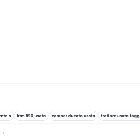
ente b
ktm 690 usato
camper ducato usato
trattore usato fogg
ato