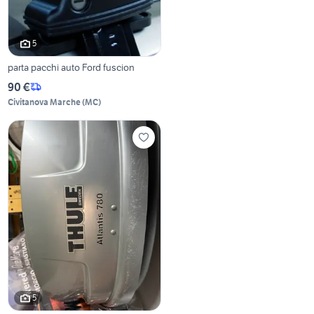
5
parta pacchi auto Ford fuscion
90 €
Civitanova Marche
(
MC
)
5