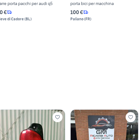
arre porta pacchi per audi q5
porta bici per macchina
0 €
100 €
ieve di Cadore
(
BL
)
Paliano
(
FR
)