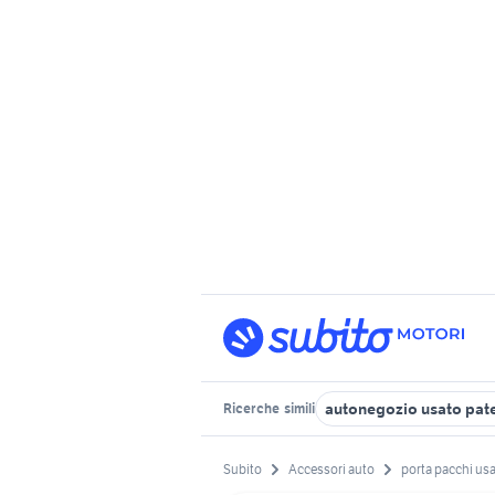
autonegozio usato pat
Ricerche
simili
Subito
Accessori auto
porta pacchi us