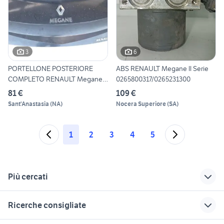
3
6
PORTELLONE POSTERIORE
ABS RENAULT Megane ll Serie
COMPLETO RENAULT Megane ll
0265800317/0265231300
S
81 €
109 €
Sant'Anastasia
(
NA
)
Nocera Superiore
(
SA
)
1
2
3
4
5
Più cercati
Correlati
Richerche simili
Suggerimenti
Ricerche consigliate
renault Molise
renault scenic 2002
renault megane
cabrio 2016