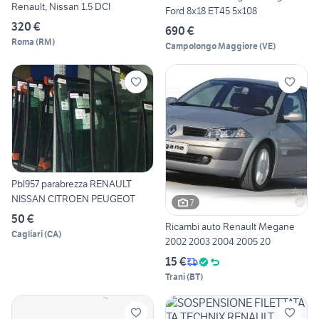
Renault, Nissan 1.5 DCI
Ford 8x18 ET45 5x108
320 €
690 €
Roma
(
RM
)
Campolongo Maggiore
(
VE
)
Pbl957 parabrezza RENAULT
NISSAN CITROEN PEUGEOT
7
50 €
Ricambi auto Renault Megane
Cagliari
(
CA
)
2002 2003 2004 2005 20
15 €
Trani
(
BT
)