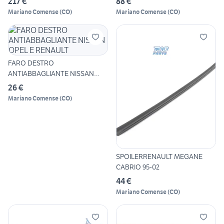
217 €
88 €
Mariano Comense
(
CO
)
Mariano Comense
(
CO
)
FARO DESTRO
ANTIABBAGLIANTE NISSAN
OPEL E RENAULT
26 €
Mariano Comense
(
CO
)
SPOILERRENAULT MEGANE
CABRIO 95-02
44 €
Mariano Comense
(
CO
)