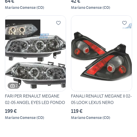
64 €
42 €
Mariano Comense
(
CO
)
Mariano Comense
(
CO
)
2
FARI PER RENAULT MEGANE
FANALI RENAULT MEGANE II 02-
02-05 ANGEL EYES LED FONDO
05 LOOK LEXUS NERO
199 €
119 €
Mariano Comense
(
CO
)
Mariano Comense
(
CO
)