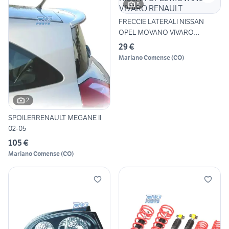
5
FRECCIE LATERALI NISSAN
OPEL MOVANO VIVARO
RENAULT
29 €
Mariano Comense
(
CO
)
2
SPOILERRENAULT MEGANE II
02-05
105 €
Mariano Comense
(
CO
)