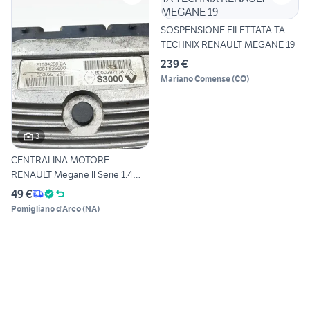
SOSPENSIONE FILETTATA TA
TECHNIX RENAULT MEGANE 19
239 €
Mariano Comense
(
CO
)
3
CENTRALINA MOTORE
RENAULT Megane ll Serie 1.4
Benz
49 €
Pomigliano d'Arco
(
NA
)