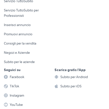
Servizio TuttoSubito
elettronica
per la casa e la
sports e hobby
Servizio TuttoSubito per
persona
Informatica
Animali
Professionisti
Arredamento e
Console e
Accessori per
Casalinghi
Inserisci annuncio
Videogiochi
animali
Elettrodomestici
Promuovi annuncio
Audio/Video
Musica e Film
Giardino e Fai da te
Consigli per la vendita
Fotografia
Libri e Riviste
Abbigliamento e
Negozi e Aziende
Telefonia
Strumenti Musicali
Accessori
Subito per le aziende
Sports
Tutto per i bambini
Seguici su
Scarica gratis l'App
Biciclette
Facebook
Subito per Android
Collezionismo
TikTok
Subito per iOS
Instagram
YouTube